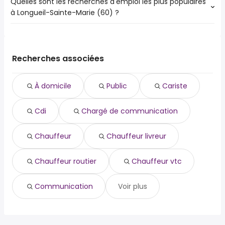
Quelles sont les recherches d'emploi les plus populaires
à Longueil-Sainte-Marie (60) ?
Les 10 recherches d'emploi les plus populaires à Longueil-
Sainte-Marie (60) sont :
public
Recherches associées
cariste
cdi
À domicile
Public
Cariste
chargé de communication
chauffeur
Cdi
Chargé de communication
chauffeur livreur
chauffeur routier
chauffeur vtc
Chauffeur
Chauffeur livreur
communication
community manager
Chauffeur routier
Chauffeur vtc
Communication
Voir plus