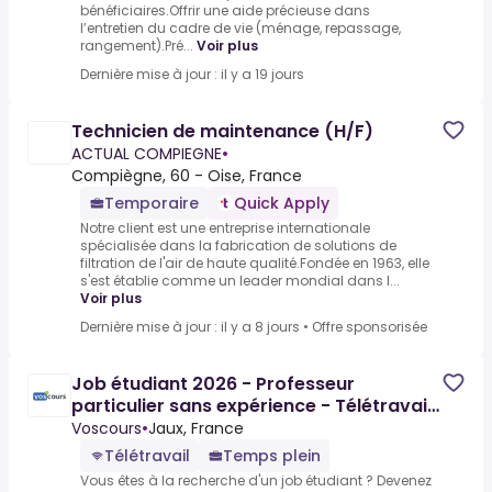
bénéficiaires.Offrir une aide précieuse dans
l’entretien du cadre de vie (ménage, repassage,
rangement).Pré...
Voir plus
Dernière mise à jour : il y a 19 jours
Technicien de maintenance (H/F)
ACTUAL COMPIEGNE
•
Compiègne, 60 - Oise, France
Temporaire
Quick Apply
Notre client est une entreprise internationale
spécialisée dans la fabrication de solutions de
filtration de l'air de haute qualité.Fondée en 1963, elle
s'est établie comme un leader mondial dans l...
Voir plus
Dernière mise à jour : il y a 8 jours
•
Offre sponsorisée
Job étudiant 2026 - Professeur
particulier sans expérience - Télétravail
possible - 12 à 28€/h
Voscours
•
Jaux, France
Télétravail
Temps plein
Vous êtes à la recherche d'un job étudiant ? Devenez