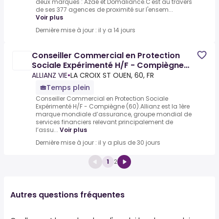
deux marques : Azaé et Domaliance.C'est au travers
de ses 377 agences de proximité sur l'ensem...
Voir plus
Dernière mise à jour : il y a 14 jours
Conseiller Commercial en Protection
Sociale Expérimenté H/F - Compiègne
(60)
ALLIANZ VIE
•
LA CROIX ST OUEN, 60, FR
Temps plein
Conseiller Commercial en Protection Sociale
Expérimenté H/F - Compiègne (60).Allianz est la 1ère
marque mondiale d’assurance, groupe mondial de
services financiers relevant principalement de
l’assu...
Voir plus
Dernière mise à jour : il y a plus de 30 jours
1
2
Autres questions fréquentes