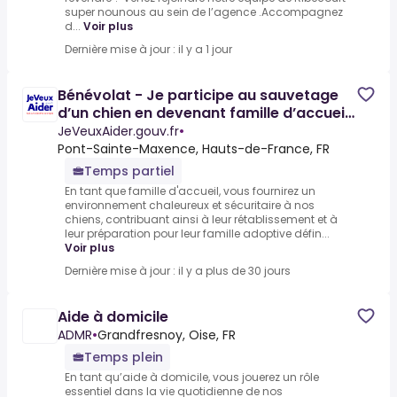
super nounous au sein de l’agence .Accompagnez
d...
Voir plus
Dernière mise à jour : il y a 1 jour
Bénévolat - Je participe au sauvetage
d’un chien en devenant famille d’accueil
dans l'Oise
JeVeuxAider.gouv.fr
•
Pont-Sainte-Maxence, Hauts-de-France, FR
Temps partiel
En tant que famille d'accueil, vous fournirez un
environnement chaleureux et sécuritaire à nos
chiens, contribuant ainsi à leur rétablissement et à
leur préparation pour leur famille adoptive défin...
Voir plus
Dernière mise à jour : il y a plus de 30 jours
Aide à domicile
ADMR
•
Grandfresnoy, Oise, FR
Temps plein
En tant qu’aide à domicile, vous jouerez un rôle
essentiel dans la vie quotidienne de nos