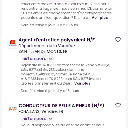
Parler entre pro de la santé, c'est mieux ! Viens nous
rencontrer à l'agence : nous sommes IDE comme toi
! Tu as envie de changement et d'accompagner tes
patients dans leur quotidien ? Et si tu a...
Voir plus
Dernière mise à jour : il y a 6 jours
Agent d'entretien polyvalent H/F
Département de la Vendée
•
SAINT JEAN DE MONTS, FR
Temporaire
Rejoindre le D&#233;partement de la Vend&#233;e,
c&#8217;est &#233;voluer dans une
collectivit&#233; dynamique, riche de 150
m&#233;tiers diff&#233;rents.S&#8217;investir
professionnellement au D&#...
Voir plus
Dernière mise à jour : il y a 15 jours
CONDUCTEUR DE PELLE A PNEUS (H/F)
•
CHALLANS, Vendée, FR
Temporaire
Sous la responsabilité du chef de chantier, vous