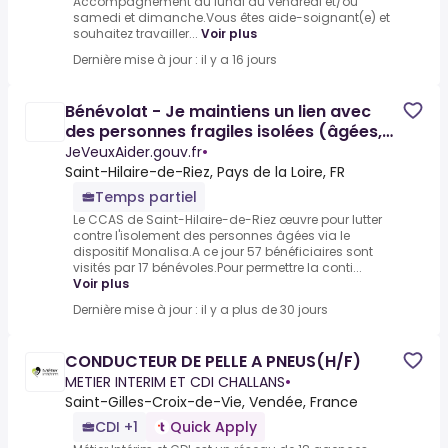
Accompagnement du lundi au vendredi et/ou
samedi et dimanche.Vous êtes aide-soignant(e) et
souhaitez travailler...
Voir plus
Dernière mise à jour : il y a 16 jours
Bénévolat - Je maintiens un lien avec
des personnes fragiles isolées (âgées,
malades, situation de
JeVeuxAider.gouv.fr
•
Saint-Hilaire-de-Riez, Pays de la Loire, FR
Temps partiel
Le CCAS de Saint-Hilaire-de-Riez œuvre pour lutter
contre l'isolement des personnes âgées via le
dispositif Monalisa.A ce jour 57 bénéficiaires sont
visités par 17 bénévoles.Pour permettre la conti...
Voir plus
Dernière mise à jour : il y a plus de 30 jours
CONDUCTEUR DE PELLE A PNEUS(H/F)
METIER INTERIM ET CDI CHALLANS
•
Saint-Gilles-Croix-de-Vie, Vendée, France
CDI +1
Quick Apply