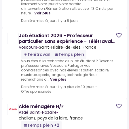
librement votre jour et votre horaire
d’intervention.Rémunération attractive : 13 € nets par
heure...
Voir plus
Dernière mise à jour : il y a 8 jours
Job étudiant 2026 - Professeur
particulier sans expérience - Télétravail
possible - 12 à 28€/h
Voscours
•
Saint-Hilaire-de-Riez, France
Télétravail
Temps plein
Vous êtes à la recherche d'un job étudiant ? Devenez
professeur avec Voscours.Partagez vos
connaissances avec nos élèves : soutien scolaire,
musique, sports, langues, technologie.Nous
recherchons d...
Voir plus
Dernière mise à jour : il y a plus de 30 jours
•
Offre sponsorisée
Aide ménagère H/F
Azaé Saint-Nazaire
•
challans, pays de la loire, france
Temps plein +2