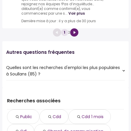
rejoignez nos équipes !Pas d’inquiétude…
débutant(e) comme confirmé(e), vous
commencerez par une s...
Voir plus
Dernière mise à jour : il y a plus de 30 jours
1
2
Autres questions fréquentes
Quelles sont les recherches d'emploi les plus populaires
à Soullans (85) ?
Les 10 recherches d'emploi les plus populaires à Soullans
(85) sont :
public
Recherches associées
cdd
cdd 1 mois
Public
Cdd
Cdd 1 mois
cdi
chargé de communication