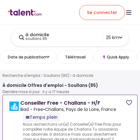
Se connecter
à domicile
25 km
soullans 85
Date de publication
Télétravail
Quick Apply
Recherche d'emploi
Soullans (85)
à domicile
À domicile Offres d'emploi - Soullans (85)
Dernière mise à jour : il y a 17 heures
Conseiller Free - Challans - H/F
Iliad - Free
•
Challans, Pays de la Loire, France
Temps plein
Nous recherchons un(e) Conseiller(e) Free Proxi pour
compléter notre équipe de Challans.Tu assisteras
nos abonnés à distance mais aussi directement
chez eux.Besoin de plus d’informations&#xa0;?