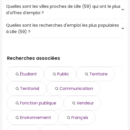
Quelles sont les villes proches de Lille (59) qui ont le plus
Les villes proches de Lille (59) qui ont le plus d'offres
d'offres d'emploi ?
d'emploi - économie sont :
Villeneuve-d'Ascq
Quelles sont les recherches d'emploi les plus populaires
Les 10 villes proches de Lille (59) qui ont le plus d'offres
à Lille (59) ?
d'emploi sont :
Tourcoing
Les 10 recherches d'emploi les plus populaires à Lille (59)
Roubaix
sont :
Villeneuve-d'Ascq
étudiant
Wattrelos
Recherches associées
public
Marcq-en-Barul
territoire
Lambersart
Étudiant
Public
Territoire
territorial
Loos
communication
La Madeleine
Territorial
Communication
fonction publique
Wasquehal
vendeur
Croix
environnement
Fonction publique
Vendeur
français
pour les seniors
Environnement
Français