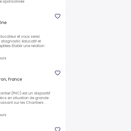
re sponsorisée
hône
ducateur et vous serez
u diagnostic éducatif et
tées.Etablir une relation
ours
ron, France
tier (PHC) est un dispositif
blics en situation de grande
ossant sur les Chantiers ...
ours