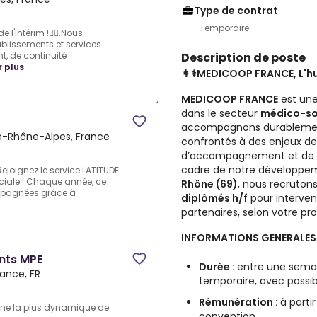
Type de contrat
Temporaire
'intérim !👩‍⚕️.Nous
issements et services
Description de poste
t, de continuité
r plus
👩⚕️MEDICOOP FRANCE, L'hum
MEDICOOP FRANCE
est une
dans le secteur
médico-soc
accompagnons durablement
e-Rhône-Alpes, France
confrontés à des enjeux de
d’accompagnement et de qu
cadre de notre développeme
Rejoignez le service LATITUDE
ociale !.Chaque année, ce
Rhône (69)
, nous recruton
mpagnées grâce à
diplômés h/f
pour interven
partenaires, selon votre pr
INFORMATIONS GENERALES
nts MPE
Durée :
entre une semai
rance, FR
temporaire, avec possi
Rémunération :
à parti
ne la plus dynamique de
convention