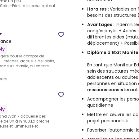
terme un peu…
, Saint-Priest a le cœur qui bat
Horaires :
Variables en 
besoins des structures (
Avantages :
Indemnités
congés payés + Accès a
F
différentes aides (mutu
rance
déplacement) + Possibil
ly
Diplôme d'Etat Moniteu
i gère pour le compte de
: crèches, accueils de loisirs,
En tant que Moniteur Ed
deurs d’asile, ou encore ...
sein des structures méd
adolescents ou adultes
ours
personnes en situation d
missions consisteront 
Accompagner les person
quotidienne
ly
Mettre en œuvre les act
and Lyon 7 accueille des
projet personnalisé
de de 8h à 19h00.La crèche
euse et lumineuse et
Favoriser l’autonomie, la