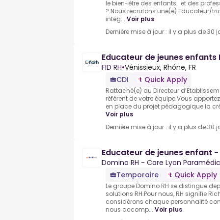
le bien-être des enfants… et des profes
?.Nous recrutons une(e) Educateur/tri
intég...
Voir plus
Dernière mise à jour : il y a plus de 30 j
Educateur de jeunes enfants 
FID RH
•
Vénissieux, Rhône, FR
CDI
Quick Apply
Rattaché(e) au Directeur d’Etablissemen
référent de votre équipe.Vous apportez
en place du projet pédagogique la crèch
Voir plus
Dernière mise à jour : il y a plus de 30 j
Educateur de jeunes enfant -
Domino RH - Care Lyon Paramédic
Temporaire
Quick Apply
Le groupe Domino RH se distingue dep
solutions RH.Pour nous, RH signifie R
considérons chaque personnalité co
nous accomp...
Voir plus