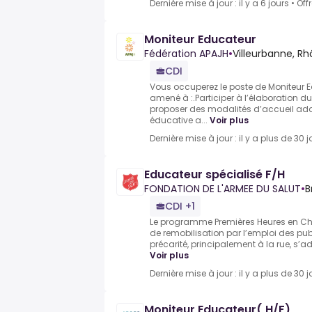
Dernière mise à jour : il y a 6 jours
•
Off
Moniteur Educateur
Fédération APAJH
•
Villeurbanne, R
CDI
Vous occuperez le poste de Moniteur E
amené à :.Participer à l’élaboration d
proposer des modalités d’accueil adap
éducative a...
Voir plus
Dernière mise à jour : il y a plus de 30 j
Educateur spécialisé F/H
FONDATION DE L'ARMEE DU SALUT
•
B
CDI +1
Le programme Premières Heures en Chan
de remobilisation par l’emploi des pu
précarité, principalement à la rue, s’ad
Voir plus
Dernière mise à jour : il y a plus de 30 j
Moniteur Educateur( H/F)