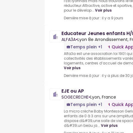
l’Est lyonnais mais nous trouvons le 
réducteur.Attractive, active et sportive
pour le dévelop...
Voir plus
Dernière mise à jour : il y a 9 jours
Educateur Jeunes enfants H/
ALFA3A
•
Lyon 8e Arrondissement, F
Temps plein +1
Quick App
Alfa3a est une association loi 1901 qu
collectivités des établissements variés 
logements, centres d’accueil de deman
Voir plus
Dernière mise à jour : il y a plus de 30 j
EJE ou AP
SOGECRECHE
•
Lyon, France
Temps plein +1
Quick App
La micro crèche Baby Montessori Gerl
enfants de 0 à 3 ans sur une amplitu
dispose d&#39;une salle de vie spaci
d&#39;un beau ja...
Voir plus