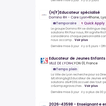
Dernière mise à jour : il y a 21 jours
(H/F)Educateur spécialisé
Domino RH - Care Lyon
•
Rhone, Lyo
Temporaire
Quick Apply
Le groupe Domino RH se distingue dep
solutions RH.Pour nous, RH signifie R
considérons chaque personnalité co
nous accomp...
Voir plus
Dernière mise à jour : il y a 6 jours
•
Off
Educateur de Jeunes Enfants
VILLE DE LYON
•
LYON 01, France
Temps plein
La Ville de Lyon recherche pour sa Dire
&lt;strong&gt;Educateur de Jeunes enf
solutions d&#039;accueil des tout-pet
cr&amp;egrave;ches...
Voir plus
Dernière mise à jour : il y a plus de 30 j
2026-43598 - Enseignant·e en