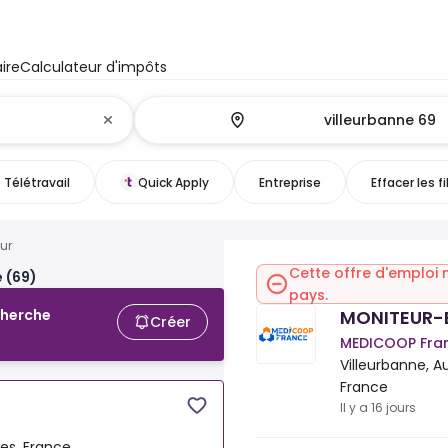
ire
Calculateur d'impôts
Télétravail
Quick Apply
Entreprise
Effacer les fi
ur
Cette offre d'emploi 
 (69)
pays.
MONITEUR-
cherche
Créer
MEDICOOP Fra
Villeurbanne, 
France
Il y a 16 jours
es, France