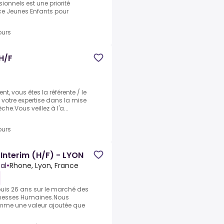
sionnels est une priorité
ce Jeunes Enfants pour
ours
H/F
t, vous êtes la référente / le
 votre expertise dans la mise
e.Vous veillez à l'a...
ours
 Interim (H/F) - LYON
al
•
Rhone, Lyon, France
uis 26 ans sur le marché des
ichesses Humaines.Nous
mme une valeur ajoutée que