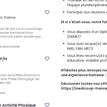
Travailler en lien étroit
l’équipe pluridisciplinair
Participer aux réunions e
n, France
Et si c'était vous, notre fu
uis 26 ans sur le marché des
Vous disposez d'un Dip
ichesses Humaines.Nous
(DEME)?
mme une valeur ajoutée que
Vous avez acquis(e) de l
re sponsorisée
MAS, FAM, MECS
Vous êtes reconnu(e) po
 F/H
éducative, stabilité pro
N'hésitez plus, envoyez n
une expérience humaine
!.
ction de la Petite Enfance un
ants F/H&lt;/strong&gt;.Les
its (48
Découvrez toutes nos offre
https://medicoop-france.
ours
 Activité Physique