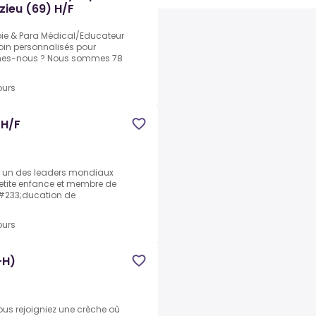
zieu (69) H/F
apie & Para Médical/Educateur
oin personnalisés pour
mmes-nous ? Nous sommes 78
ours
 H/F
st un des leaders mondiaux
etite enfance et membre de
&#233;ducation de
ours
-H)
ous rejoigniez une crèche où