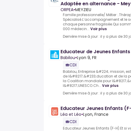
Adaptée en alternance - Mey
ORPEA
•
MEYZIEU
Famille professionnelle/ Métier :.Thér
Spécialisé.L’accompagnement et le s
chaque personne fragilisée.Qui so
000 médecin...
Voir plus
Dernière mise à jour : il y a plus de 30 j
Educateur de Jeunes Enfants
Babilou
•
Lyon 9, FR
CDI
Babilou, Entreprise &#224; mission, e
de l&#8217;&#233;ducation et de la p
la Coalition mondiale pour l&#8217;
l&#8217;UNESCO.Ch...
Voir plus
Dernière mise à jour : il y a plus de 30 j
Educateur Jeunes Enfants (F
Léa et Léo
•
Lyon, France
CDI
Educateur Jeunes Enfants (F-H).Et si v