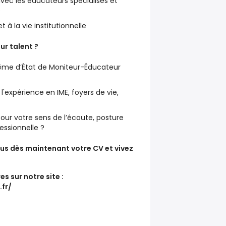
 avec les éducateurs spécialisés et
e
t à la vie institutionnelle
tur talent ?
lôme d’État de Moniteur-Éducateur
'expérience en IME, foyers de vie,
ur votre sens de l’écoute, posture
fessionnelle ?
ous dès maintenant votre CV et vivez
s sur notre site :
fr/