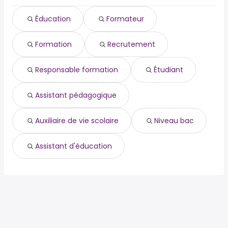
fonction publique
Pontoise
territoire
Taverny
Éducation
Formateur
territorial
Saint-Ouen-l'Aumône
étudiant
Maisons-Laffitte
Formation
Recrutement
économie
Montigny-lès-Cormeilles
publique territoriale
Achères
public territorial
Responsable formation
Étudiant
polyvalent
adjointe administrative
Assistant pédagogique
Auxiliaire de vie scolaire
Niveau bac
Assistant d'éducation