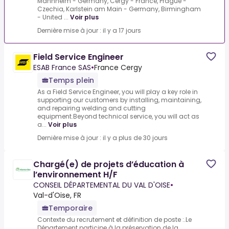
Mannheim - Germany, Cergy - France, Prague -
Czechia, Karlstein am Main - Germany, Birmingham
- United ...
Voir plus
Dernière mise à jour : il y a 17 jours
Field Service Engineer
ESAB France SAS
•
France Cergy
Temps plein
As a Field Service Engineer, you will play a key role in
supporting our customers by installing, maintaining,
and repairing welding and cutting
equipment.Beyond technical service, you will act as
a...
Voir plus
Dernière mise à jour : il y a plus de 30 jours
Chargé(e) de projets d’éducation à
l’environnement H/F
CONSEIL DÉPARTEMENTAL DU VAL D'OISE
•
Val-d'Oise, FR
Temporaire
Contexte du recrutement et définition de poste :.Le
Département participe à la préservation de la