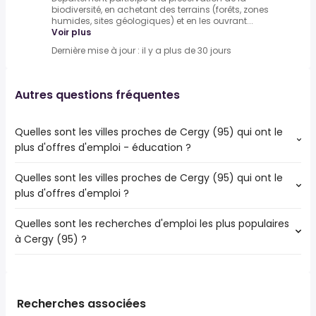
biodiversité, en achetant des terrains (forêts, zones
humides, sites géologiques) et en les ouvrant...
Voir plus
Dernière mise à jour : il y a plus de 30 jours
Autres questions fréquentes
Quelles sont les villes proches de Cergy (95) qui ont le
plus d'offres d'emploi - éducation ?
Quelles sont les villes proches de Cergy (95) qui ont le
Les villes proches de Cergy (95) qui ont le plus d'offres
plus d'offres d'emploi ?
d'emploi - éducation sont :
Saint-Germain-en-Laye
Quelles sont les recherches d'emploi les plus populaires
Les 10 villes proches de Cergy (95) qui ont le plus d'offres
Pontoise
à Cergy (95) ?
d'emploi sont :
Saint-Germain-en-Laye
Les 10 recherches d'emploi les plus populaires à Cergy
Poissy
(95) sont :
Conflans-Sainte-Honorine
public
Les Mureaux
Recherches associées