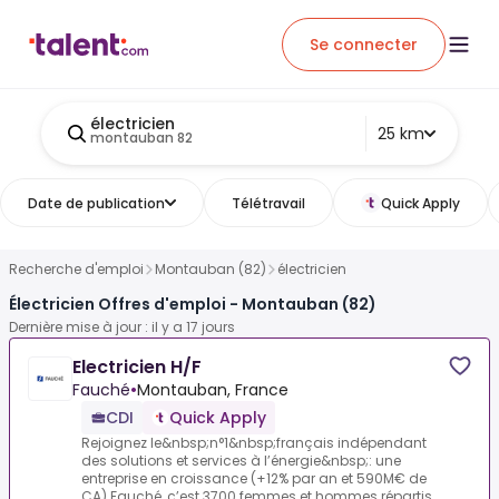
Se connecter
électricien
25 km
montauban 82
Date de publication
Télétravail
Quick Apply
Recherche d'emploi
Montauban (82)
électricien
Électricien Offres d'emploi - Montauban (82)
Dernière mise à jour : il y a 17 jours
Electricien H/F
Fauché
•
Montauban, France
CDI
Quick Apply
Rejoignez le&nbsp;n°1&nbsp;français indépendant
des solutions et services à l’énergie&nbsp;: une
entreprise en croissance (+12% par an et 590M€ de
CA).Fauché, c’est 3700 femmes et hommes répartis