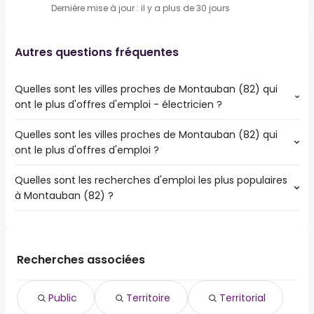
Dernière mise à jour : il y a plus de 30 jours
Autres questions fréquentes
Quelles sont les villes proches de Montauban (82) qui
ont le plus d'offres d'emploi - électricien ?
Quelles sont les villes proches de Montauban (82) qui
Les villes proches de Montauban (82) qui ont le plus
ont le plus d'offres d'emploi ?
d'offres d'emploi - électricien sont :
Launaguet
Quelles sont les recherches d'emploi les plus populaires
Les 10 villes proches de Montauban (82) qui ont le plus
Aucamville
à Montauban (82) ?
d'offres d'emploi sont :
Grenade
Castelsarrasin
Beauzelle
Les 10 recherches d'emploi les plus populaires à
Moissac
Caussade
Montauban (82) sont :
Castelginest
Montech
public
Saint-Sulpice-la-Pointe
Recherches associées
Castelnau-d'Estrétefonds
territoire
Launaguet
Merville
territorial
Aucamville
Public
Territoire
Territorial
adjoint administratif
Grenade