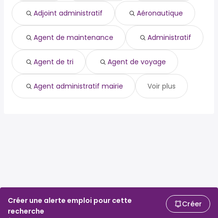
aéronautique
Aussonne
Adjoint administratif
Aéronautique
agent de maintenance
Beauzelle
administratif
Caussade
agent de tri
Agent de maintenance
Administratif
agent de voyage
agent administratif mairie
Agent de tri
Agent de voyage
Agent administratif mairie
Voir plus
Créer une alerte emploi pour cette
Créer
recherche