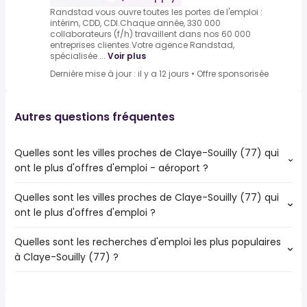
Randstad vous ouvre toutes les portes de l'emploi :
intérim, CDD, CDI.Chaque année, 330 000
collaborateurs (f/h) travaillent dans nos 60 000
entreprises clientes.Votre agence Randstad,
spécialisée ...
Voir plus
Dernière mise à jour : il y a 12 jours
•
Offre sponsorisée
Autres questions fréquentes
Quelles sont les villes proches de Claye-Souilly (77) qui
ont le plus d'offres d'emploi - aéroport ?
Quelles sont les villes proches de Claye-Souilly (77) qui
Les villes proches de Claye-Souilly (77) qui ont le plus
ont le plus d'offres d'emploi ?
d'offres d'emploi - aéroport sont :
Chelles
Quelles sont les recherches d'emploi les plus populaires
Les 10 villes proches de Claye-Souilly (77) qui ont le plus
Sevran
à Claye-Souilly (77) ?
d'offres d'emploi sont :
Livry-Gargan
Chelles
Gagny
Les 10 recherches d'emploi les plus populaires à Claye-
Sevran
Villepinte
Souilly (77) sont :
Livry-Gargan
Tremblay-en-France