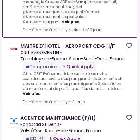
mondial, le Groupe ADP con&amp;amp;ccedil;oit,
am&amp;amp;eacute;nage et
g&amp;amp;egrave;re des plateformes
a&amp;amp;eacute;roportuaires
&amp;amp;agrav...
Voir plus
Dernière mise à jour : il y a plus de 30 jours
MAITRE D'HOTEL - AEROPORT CDG H/F
CRIT EVENEMENTIEL
•
Tremblay-en-France, Seine-Saint-Denis,France
Temporaire
Quick Apply
Chez CRIT Événementiel, nous mettons notre
expertise au service des plus grands événements et
des environnements les plus exigeants.Spécialistes
du recrutement de profils qualifiés dans les métiers...
Voir plus
Dernière mise à jour : il y a 3 jours
AGENT DE MAINTENANCE (F/H)
Randstad St Denis
•
Val-d'Oise, Roissy-en-France, France
CDI +1
Quick Apply