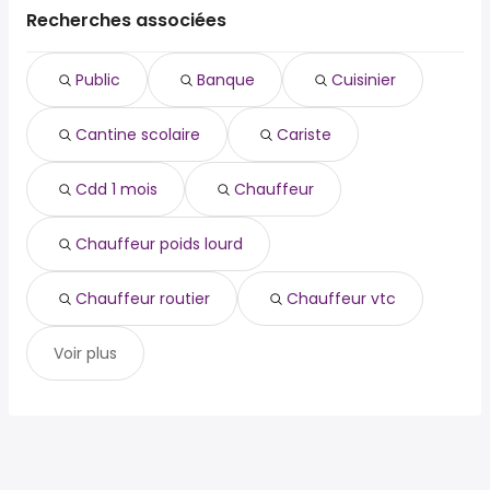
public
Gagny
Recherches associées
Clichy-sous-Bois
banque
Villepinte
Montfermeil
cuisinier
Tremblay-en-France
Villeparisis
Public
Banque
Cuisinier
cantine scolaire
Clichy-sous-Bois
Lagny-sur-Marne
cariste
Montfermeil
Cantine scolaire
Cariste
cdd 1 mois
Bussy-Saint-Georges
chauffeur
Villeparisis
chauffeur poids lourd
Cdd 1 mois
Chauffeur
chauffeur routier
chauffeur vtc
Chauffeur poids lourd
Chauffeur routier
Chauffeur vtc
Voir plus