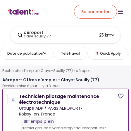
Se connecter
aéroport
25 km
claye souilly 77
Date de publication
Télétravail
Quick Apply
Recherche d'emploi
Claye-Souilly (77)
aéroport
Aéroport Offres d'emploi - Claye-Souilly (77)
Dernière mise à jour : il y a 3 jours
Technicien pilotage maintenance
électrotechnique
Groupe ADP / PARIS AEROPORT
•
Roissy-en-France
Temps plein
Premier groupe a&amp;amp;eacute;roportuaire