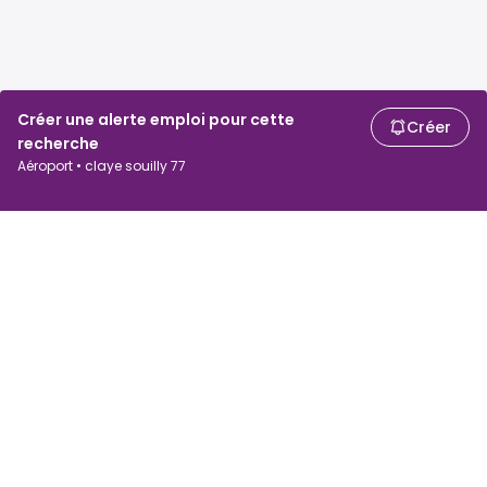
Créer une alerte emploi pour cette
Créer
recherche
Aéroport • claye souilly 77
Chercheurs d'emploi