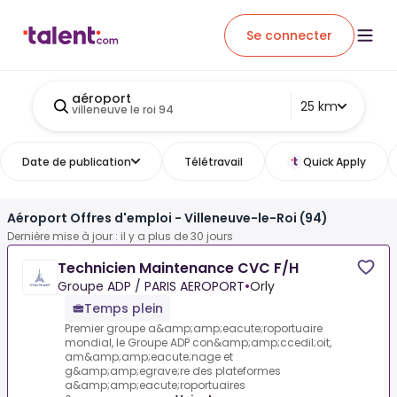
Se connecter
aéroport
25 km
villeneuve le roi 94
Date de publication
Télétravail
Quick Apply
Aéroport Offres d'emploi - Villeneuve-le-Roi (94)
Dernière mise à jour : il y a plus de 30 jours
Technicien Maintenance CVC F/H
Groupe ADP / PARIS AEROPORT
•
Orly
Temps plein
Premier groupe a&amp;amp;eacute;roportuaire
mondial, le Groupe ADP con&amp;amp;ccedil;oit,
am&amp;amp;eacute;nage et
g&amp;amp;egrave;re des plateformes
a&amp;amp;eacute;roportuaires