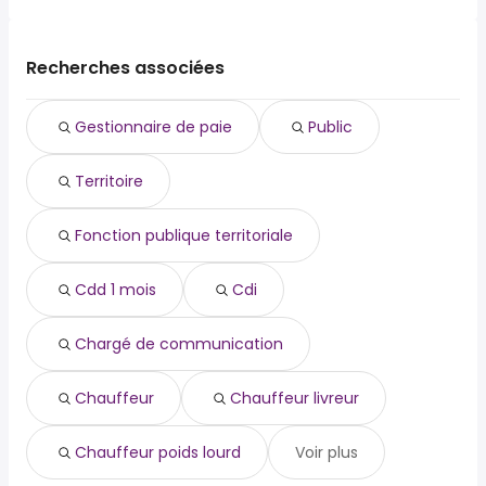
Les 10 recherches d'emploi les plus populaires à Jujurieux
(01) sont :
public
Recherches associées
territoire
fonction publique territoriale
Gestionnaire de paie
Public
cdd 1 mois
cdi
Territoire
chargé de communication
chauffeur
chauffeur livreur
Fonction publique territoriale
chauffeur poids lourd
chauffeur routier
Cdd 1 mois
Cdi
Chargé de communication
Chauffeur
Chauffeur livreur
Chauffeur poids lourd
Voir plus