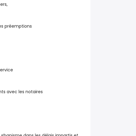
ers,
des préemptions
service
ts avec les notaires
d'urbanisme dans les délais impartis et