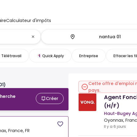
ire
Calculateur d'impôts
Télétravail
Quick Apply
Entreprise
Effacer les fi
Cette offre d'emploi 
01)
pays.
Agent Fonci
cherche
Créer
(H/F)
Haut-Bugey A
Oyonnax, Franc
Il y a 6 jours
ax, France, FR