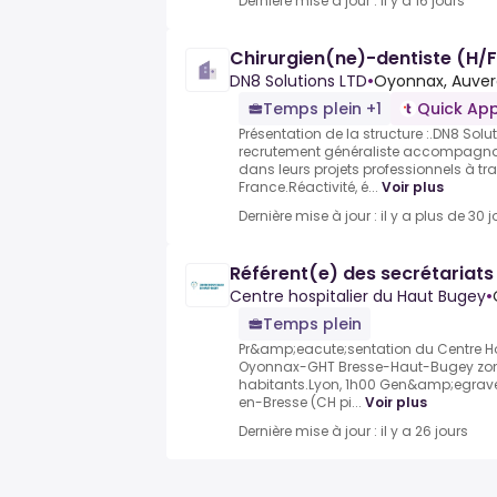
Dernière mise à jour : il y a 16 jours
Chirurgien(ne)-dentiste (H/
DN8 Solutions LTD
•
Oyonnax, Auver
Temps plein +1
Quick App
Présentation de la structure :.DN8 Solu
recrutement généraliste accompagna
dans leurs projets professionnels à tra
France.Réactivité, é...
Voir plus
Dernière mise à jour : il y a plus de 30 j
Référent(e) des secrétariat
Centre hospitalier du Haut Bugey
•
Temps plein
Pr&amp;eacute;sentation du Centre H
Oyonnax-GHT Bresse-Haut-Bugey zon
habitants.Lyon, 1h00 Gen&amp;egrave
en-Bresse (CH pi...
Voir plus
Dernière mise à jour : il y a 26 jours