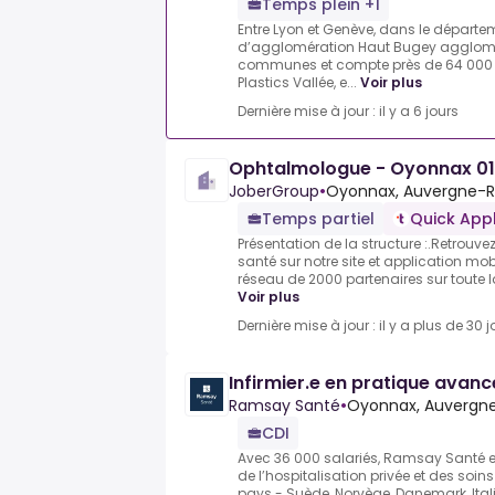
Temps plein +1
Entre Lyon et Genève, dans le départ
d’agglomération Haut Bugey agglomé
communes et compte près de 64 000 h
Plastics Vallée, e...
Voir plus
Dernière mise à jour : il y a 6 jours
Ophtalmologue - Oyonnax 01 
JoberGroup
•
Oyonnax, Auvergne-R
Temps partiel
Quick App
Présentation de la structure :.Retrouve
santé sur notre site et application mob
réseau de 2000 partenaires sur toute la
Voir plus
Dernière mise à jour : il y a plus de 30 j
Infirmier.e en pratique avanc
Ramsay Santé
•
Oyonnax, Auvergn
CDI
Avec 36 000 salariés, Ramsay Santé e
de l’hospitalisation privée et des soin
pays - Suède, Norvège, Danemark, Itali