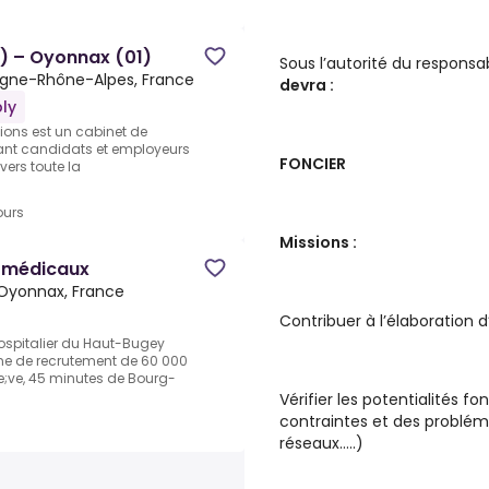
F) – Oyonnax (01)
Sous l’autorité du responsa
gne-Rhône-Alpes, France
devra :
ly
tions est un cabinet de
nt candidats et employeurs
FONCIER
vers toute la
ours
Missions :
s médicaux
Oyonnax, France
Contribuer à l’élaboration d
ospitalier du Haut-Bugey
e de recrutement de 60 000
;ve, 45 minutes de Bourg-
Vérifier les potentialités 
contraintes et des probléma
réseaux…..)