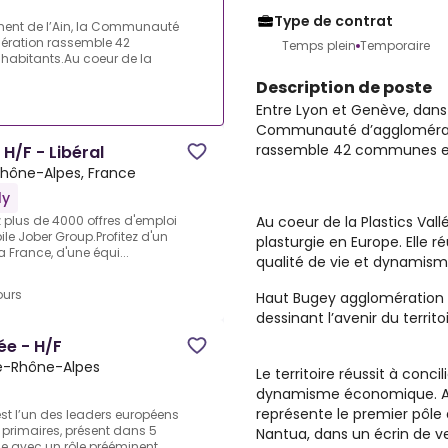
Type de contrat
ement de l’Ain, la Communauté
ration rassemble 42
Temps plein
Temporaire
abitants.Au coeur de la
Description de poste
Entre Lyon et Genève, dans 
Communauté d’agglomérat
rassemble 42 communes et
H/F - Libéral
hône-Alpes, France
ly
Au coeur de la Plastics Vall
z plus de 4000 offres d'emploi
ile Jober Group.Profitez d'un
plasturgie en Europe. Elle 
 France, d'une équi...
qualité de vie et dynamis
ours
Haut Bugey agglomération 
dessinant l’avenir du territoi
ée - H/F
e-Rhône-Alpes
Le territoire réussit à conc
dynamisme économique. Au c
représente le premier pôle 
st l’un des leaders européens
s primaires, présent dans 5
Nantua, dans un écrin de v
e avec un rôle prééminent ...