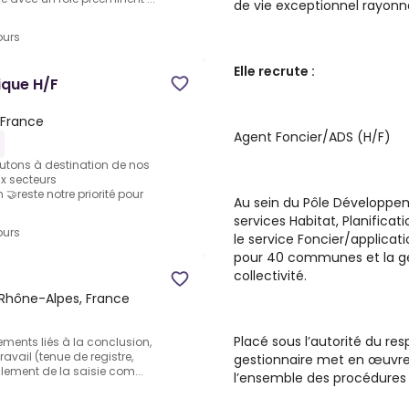
de vie exceptionnel rayonn
ours
Elle recrute :
ique H/F
 France
Agent Foncier/ADS (H/F)
crutons à destination de nos
ux secteurs
reste notre priorité pour
Au sein du Pôle Développem
services Habitat, Planificat
ours
le service Foncier/applicati
pour 40 communes et la ge
collectivité.
Rhône-Alpes, France
Placé sous l’autorité du re
ements liés à la conclusion,
ravail (tenue de registre,
gestionnaire met en œuvre 
lement de la saisie com...
l’ensemble des procédures d