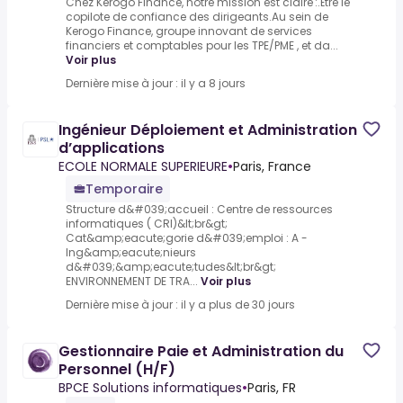
Chez Kerogo Finance, notre mission est claire :.Être le
copilote de confiance des dirigeants.Au sein de
Kerogo Finance, groupe innovant de services
financiers et comptables pour les TPE/PME , et da...
Voir plus
Dernière mise à jour : il y a 8 jours
Ingénieur Déploiement et Administration
d’applications
ECOLE NORMALE SUPERIEURE
•
Paris, France
Temporaire
Structure d&#039;accueil : Centre de ressources
informatiques ( CRI)&lt;br&gt;
Cat&amp;eacute;gorie d&#039;emploi : A -
Ing&amp;eacute;nieurs
d&#039;&amp;eacute;tudes&lt;br&gt;
ENVIRONNEMENT DE TRA...
Voir plus
Dernière mise à jour : il y a plus de 30 jours
Gestionnaire Paie et Administration du
Personnel (H/F)
BPCE Solutions informatiques
•
Paris, FR