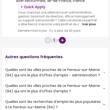
Alter Recrut
•
Paris, Île-de-France, France
Quick Apply
Vous cherchez une alternance en administration,
gestion, assistant de direction, office management
ou support administratif ? Cette candidature permet
a Alter Recrut d enrichir votre profil et de v...
Voir plus
Dernière mise à jour : il y a plus de 30 jours
1
2
Autres questions fréquentes
Quelles sont les villes proches de Le Perreux-sur-Marne
(94) qui ont le plus d'offres d'emploi - administration ?
Quelles sont les villes proches de Le Perreux-sur-Marne
Les villes proches de Le Perreux-sur-Marne (94) qui ont le
(94) qui ont le plus d'offres d'emploi ?
plus d'offres d'emploi - administration sont :
Montreuil
Quelles sont les recherches d'emploi les plus populaires
Les 10 villes proches de Le Perreux-sur-Marne (94) qui ont
Champigny-sur-Marne
à Le Perreux-sur-Marne (94) ?
le plus d'offres d'emploi sont :
Saint-Maur-des-Fossés