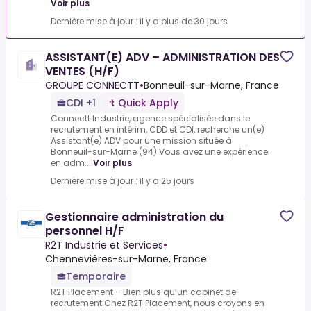
Voir plus
Dernière mise à jour : il y a plus de 30 jours
ASSISTANT(E) ADV – ADMINISTRATION DES
VENTES (H/F)
GROUPE CONNECTT
•
Bonneuil-sur-Marne, France
CDI +1
Quick Apply
Connectt Industrie, agence spécialisée dans le
recrutement en intérim, CDD et CDI, recherche un(e)
Assistant(e) ADV pour une mission située à
Bonneuil-sur-Marne (94).Vous avez une expérience
en adm...
Voir plus
Dernière mise à jour : il y a 25 jours
Gestionnaire administration du
personnel H/F
R2T Industrie et Services
•
Chennevières-sur-Marne, France
Temporaire
R2T Placement – Bien plus qu’un cabinet de
recrutement.Chez R2T Placement, nous croyons en