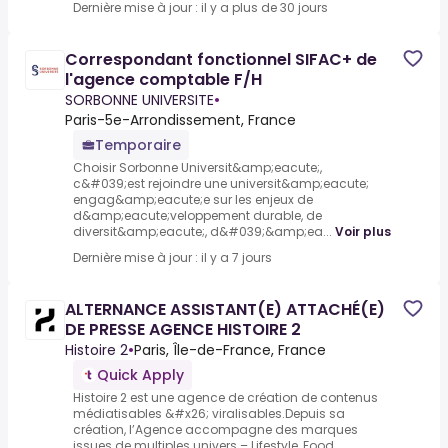
Dernière mise à jour : il y a plus de 30 jours
Correspondant fonctionnel SIFAC+ de
l'agence comptable F/H
SORBONNE UNIVERSITE
•
Paris-5e-Arrondissement, France
Temporaire
Choisir Sorbonne Universit&amp;eacute;,
c&#039;est rejoindre une universit&amp;eacute;
engag&amp;eacute;e sur les enjeux de
d&amp;eacute;veloppement durable, de
diversit&amp;eacute;, d&#039;&amp;ea...
Voir plus
Dernière mise à jour : il y a 7 jours
ALTERNANCE ASSISTANT(E) ATTACHÉ(E)
DE PRESSE AGENCE HISTOIRE 2
Histoire 2
•
Paris, Île-de-France, France
Quick Apply
Histoire 2 est une agence de création de contenus
médiatisables &#x26; viralisables.Depuis sa
création, l’Agence accompagne des marques
issues de multiples univers – Lifestyle, Food,