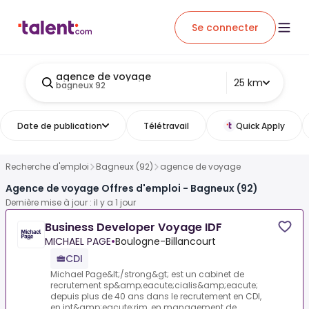
Se connecter
agence de voyage
25 km
bagneux 92
Date de publication
Télétravail
Quick Apply
Recherche d'emploi
Bagneux (92)
agence de voyage
Agence de voyage Offres d'emploi - Bagneux (92)
Dernière mise à jour : il y a 1 jour
Business Developer Voyage IDF
MICHAEL PAGE
•
Boulogne-Billancourt
CDI
Michael Page&lt;/strong&gt; est un cabinet de
recrutement sp&amp;eacute;cialis&amp;eacute;
depuis plus de 40 ans dans le recrutement en CDI,
en int&amp;eacute;rim, en management de