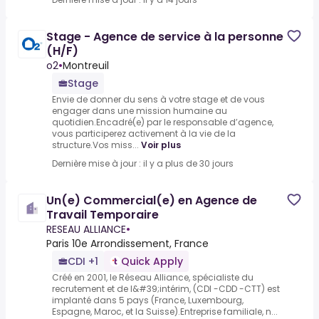
Stage - Agence de service à la personne
(H/F)
o2
•
Montreuil
Stage
Envie de donner du sens à votre stage et de vous
engager dans une mission humaine au
quotidien.Encadré(e) par le responsable d’agence,
vous participerez activement à la vie de la
structure.Vos miss...
Voir plus
Dernière mise à jour : il y a plus de 30 jours
Un(e) Commercial(e) en Agence de
Travail Temporaire
RESEAU ALLIANCE
•
Paris 10e Arrondissement, France
CDI +1
Quick Apply
Créé en 2001, le Réseau Alliance, spécialiste du
recrutement et de l&#39;intérim, (CDI -CDD -CTT) est
implanté dans 5 pays (France, Luxembourg,
Espagne, Maroc, et la Suisse).Entreprise familiale, n...