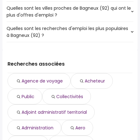
Quelles sont les villes proches de Bagneux (92) qui ont le
Les villes proches de Bagneux (92) qui ont le plus d'offres
plus d'offres d'emploi ?
d'emploi - agence de voyage sont :
Paris
Quelles sont les recherches d'emploi les plus populaires
Les 10 villes proches de Bagneux (92) qui ont le plus
Boulogne-Billancourt
à Bagneux (92) ?
d'offres d'emploi sont :
Vitry-sur-Seine
Paris
Issy-les-Moulineaux
Les 10 recherches d'emploi les plus populaires à Bagneux
Paris 15e
Ivry-sur-Seine
(92) sont :
Boulogne-Billancourt
Antony
public
Vitry-sur-Seine
Recherches associées
Villejuif
collectivités
Issy-les-Moulineaux
Clamart
acheteur
Ivry-sur-Seine
Meudon
Agence de voyage
Acheteur
adjoint administratif territorial
Antony
Châtillon
administration
Villejuif
Public
Collectivités
aero
Clamart
aéroport
Montrouge
agriculture
Adjoint administratif territorial
affaires publiques
agence de voyage
Administration
Aero