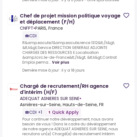
Chef de projet mission politique voyage
et déplacement (F/H)
CNFPT
•
PARIS, France
CDI
R&amp;eacute;f&amp;eacute;rence 1312&lt;/li&gt;
&lt;li&gt;Service DIRECTION GENERALE ADJOINTE
CHARGEE DES RESSOURCES E.Localisation
&amp;Icirc;le-de-France&lt;/li&gt; &lt;li&gt;Contrat
Emploi perma...
Voir plus
Dernière mise à jour : il y a 18 jours
Chargé de recrutement/RH agence
d'intérim (H/F)
ADEQUAT ASNIERES SUR SEINE
•
Asnières-sur-Seine, Hauts-de-Seine, FR
CDI +1
Quick Apply
Pour continuer notre développement, nous avons
besoin de vous !.Dans le cadre du développement
de notre agence ADEQUAT ASNIERES SUR SEINE, nous
recrutons un(e) Chargé(e) de recrutement Intérim