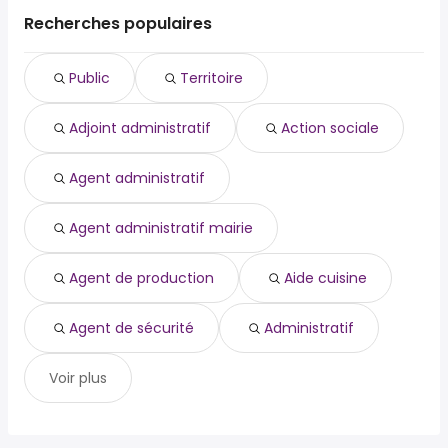
public
Auray
Recherches populaires
territoire
Quimperlé
adjoint administratif
Guidel
Public
Territoire
action sociale
Quéven
agent administratif
Larmor-Plage
Adjoint administratif
Action sociale
agent administratif mairie
Languidic
agent de production
Pluvigner
aide cuisine
Agent administratif
agent de sécurité
administratif
Agent administratif mairie
Agent de production
Aide cuisine
Agent de sécurité
Administratif
Voir plus