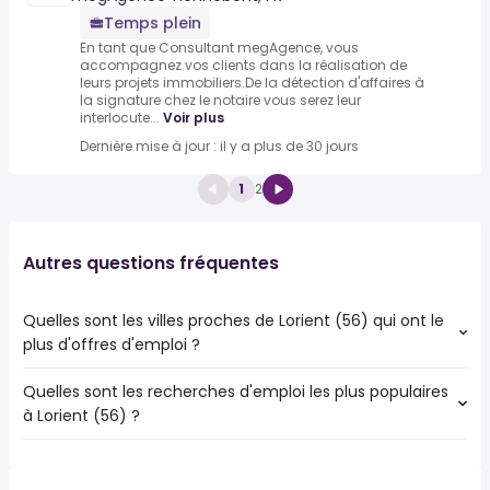
Temps plein
En tant que Consultant megAgence, vous
accompagnez vos clients dans la réalisation de
leurs projets immobiliers.De la détection d'affaires à
la signature chez le notaire vous serez leur
interlocute...
Voir plus
Dernière mise à jour : il y a plus de 30 jours
1
2
Autres questions fréquentes
Quelles sont les villes proches de Lorient (56) qui ont le
plus d'offres d'emploi ?
Quelles sont les recherches d'emploi les plus populaires
Les 10 villes proches de Lorient (56) qui ont le plus d'offres
à Lorient (56) ?
d'emploi sont :
Lanester
Les 10 recherches d'emploi les plus populaires à Lorient
Ploemeur
(56) sont :
Hennebont