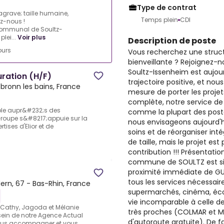
Type de contrat
grave; taille humaine,
Temps plein
CDI
z-nous !
communal de Soultz-
lei...
Voir plus
Description de poste
ours
Vous recherchez une struct
bienveillante ? Rejoignez-n
Soultz-Issenheim est aujo
ration (H/F)
trajectoire positive, et no
bronn les bains, France
mesure de porter les projet
complète, notre service d
able aupr&#232;s des
comme la plupart des poste
 Groupe s&#8217;appuie sur la
nous envisageons aujourd'
ses d'Elior et de
soins et de réorganiser inté
de taille, mais le projet es
contribution !!! Présentatio
commune de SOULTZ est sit
proximité immédiate de GUE
tous les services nécessair
ern, 67 - Bas-Rhin, France
supermarchés, cinéma, écol
vie incomparable à celle de
 Cathy, Jagoda et Mélanie
très proches (COLMAR et 
 sein de notre Agence Actual
d'autoroute gratuite). De f
vous accompagner et vous