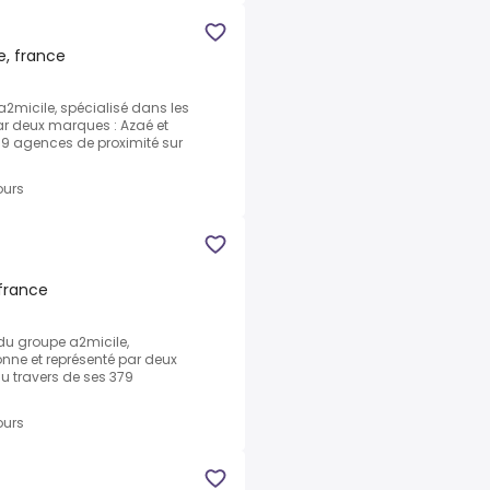
e, france
2micile, spécialisé dans les
par deux marques : Azaé et
79 agences de proximité sur
ours
 france
du groupe a2micile,
onne et représenté par deux
u travers de ses 379
ours