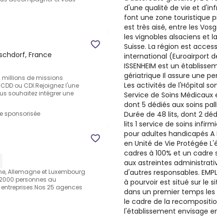
d'une qualité de vie et d'i
font une zone touristique pri
est très aisé, entre les Vos
les vignobles alsaciens et l
Suisse. La région est acces
schdorf, France
international (Euroairport 
ISSENHEIM est un établissem
gériatrique Il assure une p
 millions de missions
Les activités de l'Hôpital so
 CDD ou CDI.Rejoignez l'une
ous souhaitez intégrer une
Service de Soins Médicaux 
dont 5 dédiés aux soins pall
Durée de 48 lits, dont 2 déd
re sponsorisée
lits 1 service de soins infir
pour adultes handicapés A I
en Unité de Vie Protégée L
cadres à 100% et un cadre 
aux astreintes administrat
d'autres responsables. EMPL
aine, Allemagne et Luxembourg
2000 personnes au
à pourvoir est situé sur le s
0 entreprises.Nos 25 agences
dans un premier temps les s
le cadre de la recompositio
l'établissement envisage e