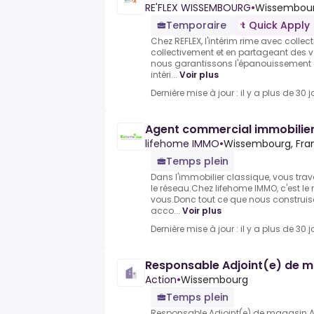
RE'FLEX WISSEMBOURG
•
Wissembourg
Temporaire
Quick Apply
Chez REFLEX, l'intérim rime avec collecti
collectivement et en partageant des 
nous garantissons l'épanouissement d
intéri...
Voir plus
Dernière mise à jour : il y a plus de 30 j
Agent commercial immobilier
lifehome IMMO
•
Wissembourg, Fra
Temps plein
Dans l'immobilier classique, vous trav
le réseau.Chez lifehome IMMO, c'est le 
vous.Donc tout ce que nous construiso
acco...
Voir plus
Dernière mise à jour : il y a plus de 30 j
Responsable Adjoint(e) de 
Action
•
Wissembourg
Temps plein
Responsable Adjoint(e) de magasin.Ac