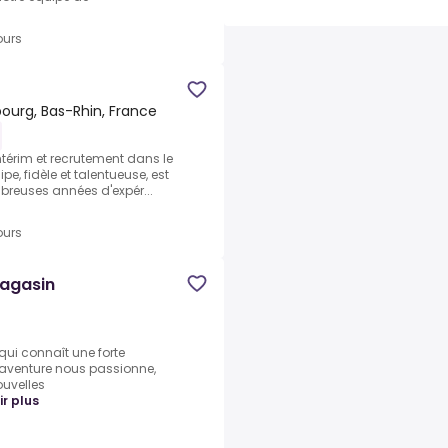
ours
urg, Bas-Rhin, France
térim et recrutement dans le
pe, fidèle et talentueuse, est
breuses années d'expér...
ours
magasin
qui connaît une forte
 aventure nous passionne,
uvelles
ir plus