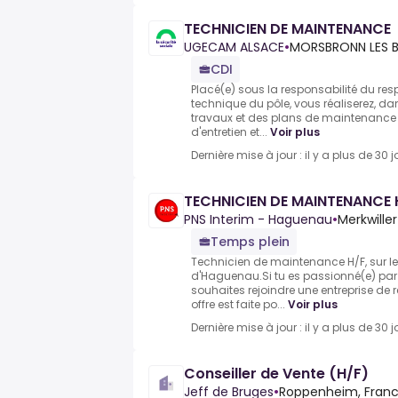
TECHNICIEN DE MAINTENANCE
UGECAM ALSACE
•
MORSBRONN LES B
CDI
Placé(e) sous la responsabilité du re
technique du pôle, vous réaliserez, da
travaux et des plans de maintenance 
d'entretien et...
Voir plus
Dernière mise à jour : il y a plus de 30 j
TECHNICIEN DE MAINTENANCE 
PNS Interim - Haguenau
•
Merkwille
Temps plein
Technicien de maintenance H/F, sur le
d'Haguenau.Si tu es passionné(e) par
souhaites rejoindre une entreprise d
offre est faite po...
Voir plus
Dernière mise à jour : il y a plus de 30 j
Conseiller de Vente (H/F)
Jeff de Bruges
•
Roppenheim, Fran