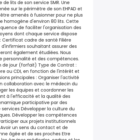
 de lits de son service SMR. Une
née sur le périmètre de son EHPAD et
t être amenés à fusionner pour ne plus
ce homogène d'environ 80 lits. Cette
quence de faciliter l'organisation des
moyens dont chaque service dispose
: Certificat cadre de santé Filière
 d'infirmiers souhaitant assurer des
seront également étudiées. Nous
e personnalité et des compétences.
 de jour (forfait) Type de Contrat :
re ou CDI, en fonction de l'intérêt et
ons principales : Organiser l'activité
n collaboration avec le médecin du
ager les équipes et coordonner les
t à l'efficacité et la qualité des
ynamique participative par des
e services Développer la culture du
isques. Développer les compétences
Participer aux projets institutionnels
voir un sens du contact et de
onne âgée et de ses proches Etre