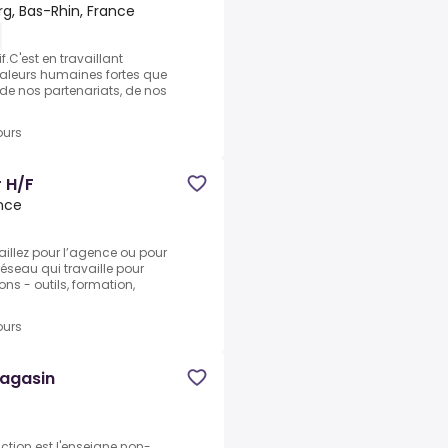
, Bas-Rhin, France
f.C'est en travaillant
valeurs humaines fortes que
e nos partenariats, de nos
ours
 H/F
nce
aillez pour l’agence ou pour
réseau qui travaille pour
ns - outils, formation,
ours
magasin
tion est l'enseigne non-