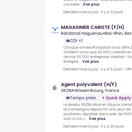
conseille...
Voir plus
Dernière mise à jour : il y a 21 jours
MAGASINIER CARISTE (F/H)
Randstad Haguenau
•
Bas-Rhin, Bet
CDI +1
Chaque année, Randstad vous offre 2
d'intérim ainsi que 43 000 contrats en
de nos 50 000 entreprises clientes !.V
entrepris...
Voir plus
Dernière mise à jour : il y a 5 jours
•
Off
Agent polyvalent (H/F)
GEZIM
•
Wissembourg, France
Temps plein
Quick Apply
Le réseau GEZIM situé en Alsace, Lorr
accompagne depuis 50 ans, plus de 
quotidien, réparties dans près de 100
sont à vos c...
Voir plus
Dernière mise à jour : il y a 23 jours