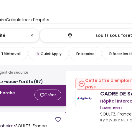
ire
Calculateur d'impôts
Télétravail
Quick Apply
Entreprise
Effacer les fi
gent de sécurité
Cette offre d'emploi 
ltz-sous-Forêts (67)
pays.
CADRE DE S
cherche
Créer
Hôpital Inter
Issenheim
SOULTZ, France
Il y a plus de 30 j
senheim
•
SOULTZ, France