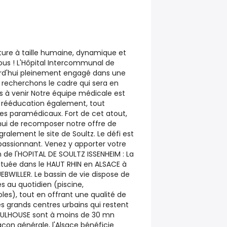
ure à taille humaine, dynamique et
ous ! L'Hôpital Intercommunal de
urd'hui pleinement engagé dans une
us recherchons le cadre qui sera en
s à venir Notre équipe médicale est
e rééducation également, tout
s paramédicaux. Fort de cet atout,
hui de recomposer notre offre de
gralement le site de Soultz. Le défi est
t passionnant. Venez y apporter votre
n de l'HOPITAL DE SOULTZ ISSENHEIM : La
uée dans le HAUT RHIN en ALSACE à
BWILLER. Le bassin de vie dispose de
es au quotidien (piscine,
es), tout en offrant une qualité de
s grands centres urbains qui restent
MULHOUSE sont à moins de 30 mn
açon générale, l'Alsace bénéficie