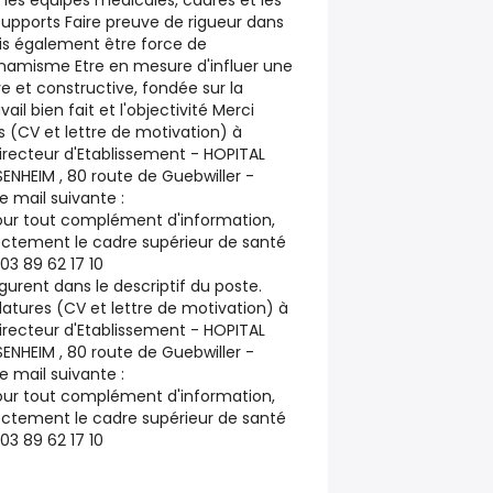
les équipes médicales, cadres et les
supports Faire preuve de rigueur dans
is également être force de
ynamisme Etre en mesure d'influer une
e et constructive, fondée sur la
vail bien fait et l'objectivité Merci
 (CV et lettre de motivation) à
Directeur d'Etablissement - HOPITAL
NHEIM , 80 route de Guebwiller -
 mail suivante :
 Pour tout complément d'information,
ectement le cadre supérieur de santé
3 89 62 17 10
igurent dans le descriptif du poste.
atures (CV et lettre de motivation) à
Directeur d'Etablissement - HOPITAL
NHEIM , 80 route de Guebwiller -
 mail suivante :
 Pour tout complément d'information,
ectement le cadre supérieur de santé
3 89 62 17 10