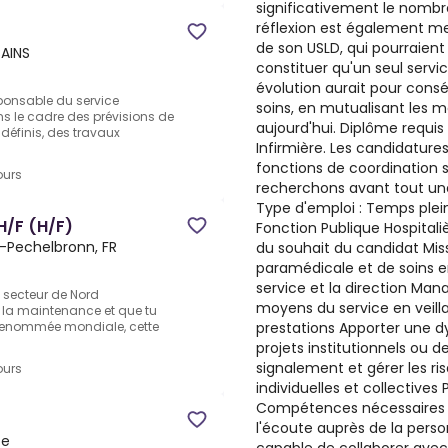
significativement le nombre
réflexion est également me
de son USLD, qui pourraien
AINS
constituer qu'un seul servi
évolution aurait pour consé
sponsable du service
soins, en mutualisant les 
ns le cadre des prévisions de
aujourd'hui. Diplôme requis 
définis, des travaux
Infirmière. Les candidatures
fonctions de coordination 
ours
recherchons avant tout un
Type d'emploi : Temps plein
H/F (H/F)
Fonction Publique Hospitaliè
r-Pechelbronn, FR
du souhait du candidat Missi
paramédicale et de soins e
service et la direction Man
 secteur de Nord
moyens du service en veillan
 la maintenance et que tu
prestations Apporter une d
e renommée mondiale, cette
projets institutionnels ou d
signalement et gérer les r
ours
individuelles et collectives 
Compétences nécessaires A
l'écoute auprès de la pers
ce