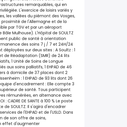
nfrastructures remarquables, qui en
vilégiée. L'exercice de loisirs variés y
ges, les vallées du piémont des Vosges,
a proximité de l'Allemagne et de la
sible par TGV et par un aéroport
de Bâle Mulhouse). L'Hôpital de SOULTZ
ent public de santé à orientation
ermanence des soins 7 j / 7 et 24H/24
nt déployées sur deux sites : A Soultz : 1
et de Réadaptation (SMR) de 24 lits
iatifs, 1 Unité de Soins de Longue
iés aux soins palliatifs, 1 EHPAD de 46
miers à domicile de 37 places dont 2
ssenheim : 1 EHPAD de 93 lits dont 26
'équipe d'encadrement : Elle compte 3
supérieur de santé. Tous participent
ives rémunérées, en alternance avec
OI : CADRE DE SANTE à 100 % Le poste
ite de SOULTZ. Il s'agira d'encadrer
ervices de l'EHPAD et de l'USLD. Dans
n de son offre de soins,
n effet d'augmenter