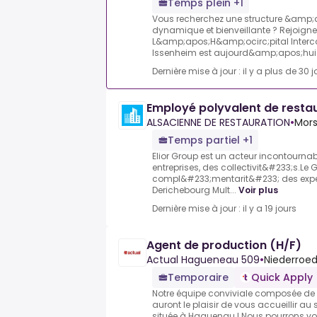
Temps plein +1
Vous recherchez une structure &amp;a
dynamique et bienveillante ? Rejoigne
L&amp;apos;H&amp;ocirc;pital Inter
Issenheim est aujourd&amp;apos;hui p
Dernière mise à jour : il y a plus de 30 j
Employé polyvalent de restau
ALSACIENNE DE RESTAURATION
•
Mors
Temps partiel +1
Elior Group est un acteur incontourn
entreprises, des collectivit&#233;s.Le
compl&#233;mentarit&#233; des experti
Derichebourg Mult...
Voir plus
Dernière mise à jour : il y a 19 jours
Agent de production (H/F)
Actual Hagueneau 509
•
Niederroed
Temporaire
Quick Apply
Notre équipe conviviale composée de
auront le plaisir de vous accueillir au
située à Haguenau ! Nous pourrons 