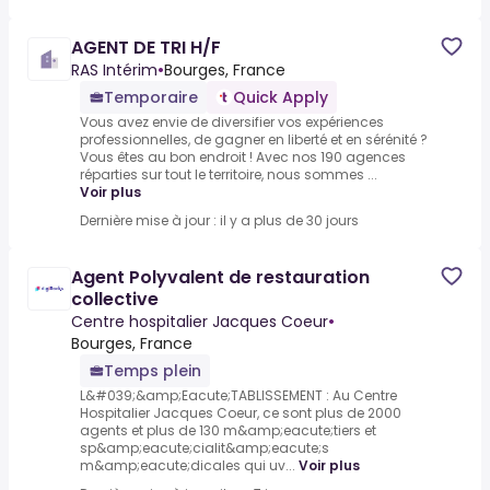
AGENT DE TRI H/F
RAS Intérim
•
Bourges, France
Temporaire
Quick Apply
Vous avez envie de diversifier vos expériences
professionnelles, de gagner en liberté et en sérénité ?
Vous êtes au bon endroit ! Avec nos 190 agences
réparties sur tout le territoire, nous sommes ...
Voir plus
Dernière mise à jour : il y a plus de 30 jours
Agent Polyvalent de restauration
collective
Centre hospitalier Jacques Coeur
•
Bourges, France
Temps plein
L&#039;&amp;Eacute;TABLISSEMENT : Au Centre
Hospitalier Jacques Coeur, ce sont plus de 2000
agents et plus de 130 m&amp;eacute;tiers et
sp&amp;eacute;cialit&amp;eacute;s
m&amp;eacute;dicales qui uv...
Voir plus