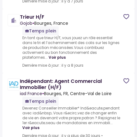
Dernière mise à jour : il y a 7 jours
Trieur H/F
Gojob
•
Bourges, France
Temps plein
En tant que trieur H/F, vous jouez un rôle essentiel
dans le tri et l’acheminement des colis sur les lignes
de production mécanisées.Vous contribuez
activement au bon fonctionnement des
plateformes...
Voir plus
Dernière mise à jour : il y a 8 jours
Indépendant: Agent Commercial
Immobilier (H/F)
iad France
•
Bourges, FR, Centre-Val de Loire
Temps plein
Devenez Conseiller Immobilier* Ind&eacute;pendant
avec iad&nbsp;.Vous r&ecirc;vez de changer enfin
de vie en devenant votre propre patron ?.Rejoignez le
1er r&eacute;seau de mandataires en immobili...
Voir plus
Dernière mise à jour : il y a plus de 30 jours
•