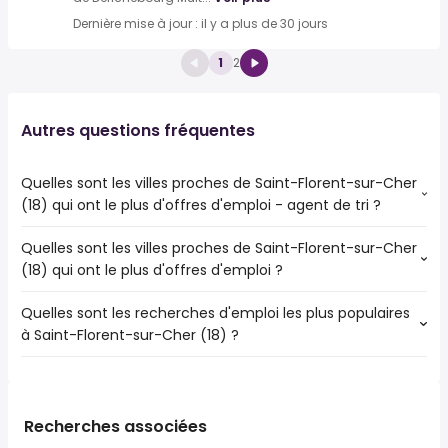
Dernière mise à jour : il y a plus de 30 jours
1
2
Autres questions fréquentes
Quelles sont les villes proches de Saint-Florent-sur-Cher
(18) qui ont le plus d'offres d'emploi - agent de tri ?
Quelles sont les villes proches de Saint-Florent-sur-Cher
Les villes proches de Saint-Florent-sur-Cher (18) qui ont
(18) qui ont le plus d'offres d'emploi ?
le plus d'offres d'emploi - agent de tri sont :
Bourges
Quelles sont les recherches d'emploi les plus populaires
Les 10 villes proches de Saint-Florent-sur-Cher (18) qui
à Saint-Florent-sur-Cher (18) ?
ont le plus d'offres d'emploi sont :
Bourges
Les 10 recherches d'emploi les plus populaires à Saint-
Vierzon
Florent-sur-Cher (18) sont :
Issoudun
public
Saint-Doulchard
Recherches associées
environnement
Saint-Amand-Montrond