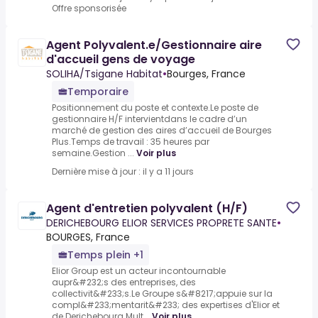
Offre sponsorisée
Agent Polyvalent.e/Gestionnaire aire
d'accueil gens de voyage
SOLIHA/Tsigane Habitat
•
Bourges, France
Temporaire
Positionnement du poste et contexte.Le poste de
gestionnaire H/F intervientdans le cadre d’un
marché de gestion des aires d’accueil de Bourges
Plus.Temps de travail : 35 heures par
semaine.Gestion ...
Voir plus
Dernière mise à jour : il y a 11 jours
Agent d'entretien polyvalent (H/F)
DERICHEBOURG ELIOR SERVICES PROPRETE SANTE
•
BOURGES, France
Temps plein +1
Elior Group est un acteur incontournable
aupr&#232;s des entreprises, des
collectivit&#233;s.Le Groupe s&#8217;appuie sur la
compl&#233;mentarit&#233; des expertises d'Elior et
de Derichebourg Mult...
Voir plus