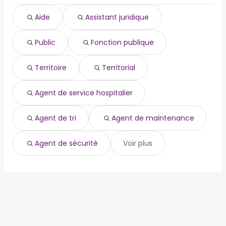
territoire
Aide
Assistant juridique
territorial
agent de service hospitalier
Public
Fonction publique
agent de tri
agent de maintenance
aide
Territoire
Territorial
agent de sécurité
aide à domicile
Agent de service hospitalier
Agent de tri
Agent de maintenance
Agent de sécurité
Voir plus