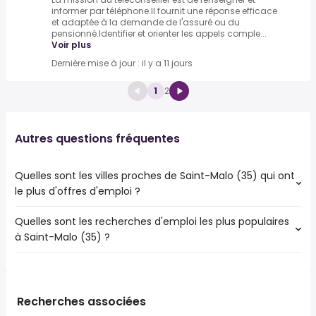
informer par téléphone.Il fournit une réponse efficace
et adaptée à la demande de l'assuré ou du
pensionné.Identifier et orienter les appels comple...
Voir plus
Dernière mise à jour : il y a 11 jours
1
2
Autres questions fréquentes
Quelles sont les villes proches de Saint-Malo (35) qui ont
le plus d'offres d'emploi ?
Quelles sont les recherches d'emploi les plus populaires
Les 10 villes proches de Saint-Malo (35) qui ont le plus
à Saint-Malo (35) ?
d'offres d'emploi sont :
Dinan
Les 10 recherches d'emploi les plus populaires à Saint-
Granville
Malo (35) sont :
Dinard
public
Combourg
Recherches associées
fonction publique
Cancale