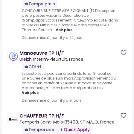
Temps plein
CONCOURS SUR TITRE AIDE SOIGNANT (E) Description
des 5 postes vacants Description de
l&amp;apos;Etablissement : Situ&amp;eacute; dans
la ville du Minihic Sur Rance, l&amp;apos;EHPAD
Thomas Boursin...
Voir plus
Dernière mise à jour : il y a 22 jours
Manoeuvre TP H/F
Breizh Interim
•
Pleurtuit, France
CDI +1
Le poste est à pourvoir à partir du lundi 31 août sur
une durée de plusieurs mois.Approvisionnement du
chantier en matériaux ;.Aide aux travaux de petite
maçonnerie, mise en forme et réparation d'o...
Voir plus
Dernière mise à jour : il y a 9 jours
CHAUFFEUR TP H/F
Temporis Saint-Malo
•
35400, ST MALO, France
Temporaire
Quick Apply