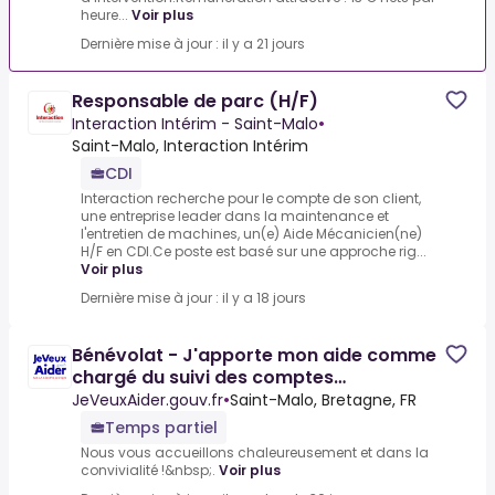
heure...
Voir plus
Dernière mise à jour : il y a 21 jours
Responsable de parc (H/F)
Interaction Intérim - Saint-Malo
•
Saint-Malo, Interaction Intérim
CDI
Interaction recherche pour le compte de son client,
une entreprise leader dans la maintenance et
l'entretien de machines, un(e) Aide Mécanicien(ne)
H/F en CDI.Ce poste est basé sur une approche rig...
Voir plus
Dernière mise à jour : il y a 18 jours
Bénévolat - J'apporte mon aide comme
chargé du suivi des comptes
(trésorerie) d'un comité France
JeVeuxAider.gouv.fr
•
Saint-Malo, Bretagne, FR
Temps partiel
Nous vous accueillons chaleureusement et dans la
convivialité !&nbsp;.
Voir plus