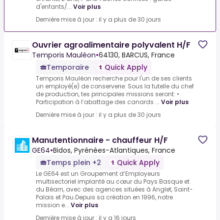
d'enfants/...
Voir plus
Dernière mise à jour : il y a plus de 30 jours
Ouvrier agroalimentaire polyvalent H/F
Temporis Mauléon
•
64130, BARCUS, France
Temporaire
Quick Apply
Temporis Mauléon recherche pour l'un de ses clients
un employé(e) de conserverie: Sous la tutelle du chef
de production, tes principales missions seront: •
Participation à l’abattage des canards ...
Voir plus
Dernière mise à jour : il y a plus de 30 jours
Manutentionnaire - chauffeur H/F
GE64
•
Bidos, Pyrénées-Atlantiques, France
Temps plein +2
Quick Apply
Le GE64 est un Groupement d’Employeurs
multisectoriel implanté au cœur du Pays Basque et
du Béarn, avec des agences situées à Anglet, Saint-
Palais et Pau.Depuis sa création en 1996, notre
mission e...
Voir plus
Dernière mise à jour : il y a 16 jours