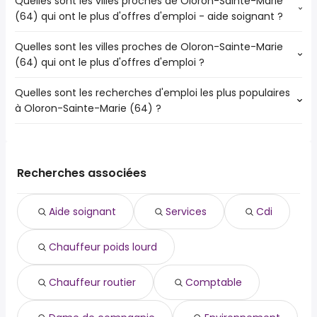
Quelles sont les villes proches de Oloron-Sainte-Marie
(64) qui ont le plus d'offres d'emploi - aide soignant ?
Quelles sont les villes proches de Oloron-Sainte-Marie
Les villes proches de Oloron-Sainte-Marie (64) qui ont le
(64) qui ont le plus d'offres d'emploi ?
plus d'offres d'emploi - aide soignant sont :
Pau
Quelles sont les recherches d'emploi les plus populaires
Les 10 villes proches de Oloron-Sainte-Marie (64) qui ont
Lons
à Oloron-Sainte-Marie (64) ?
le plus d'offres d'emploi sont :
Orthez
Pau
Lescar
Les 10 recherches d'emploi les plus populaires à Oloron-
Lons
Mourenx
Sainte-Marie (64) sont :
Billère
services
Orthez
Recherches associées
cdi
Lescar
chauffeur poids lourd
Mourenx
Aide soignant
Services
Cdi
chauffeur routier
comptable
Chauffeur poids lourd
dame de compagnie
environnement
pilote de drone
Chauffeur routier
Comptable
pour les seniors
pour senior