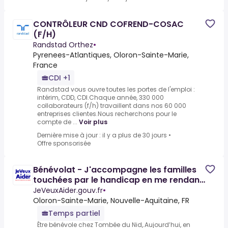
CONTRÔLEUR CND COFREND-COSAC
(F/H)
Randstad Orthez
•
Pyrenees-Atlantiques, Oloron-Sainte-Marie,
France
CDI +1
Randstad vous ouvre toutes les portes de l'emploi :
intérim, CDD, CDI.Chaque année, 330 000
collaborateurs (f/h) travaillent dans nos 60 000
entreprises clientes.Nous recherchons pour le
compte de ...
Voir plus
Dernière mise à jour : il y a plus de 30 jours
•
Offre sponsorisée
Bénévolat - J'accompagne les familles
touchées par le handicap en me rendant
disponible pour des
JeVeuxAider.gouv.fr
•
Oloron-Sainte-Marie, Nouvelle-Aquitaine, FR
Temps partiel
Être bénévole chez Tombée du Nid,.Aujourd’hui, en