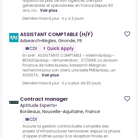
aujourd'hui près de 450 agences d'emploi
généralistes et spécialisées en France.Depuis 60
ans, no...
Voir plus
Dernière mise à jour : il y a 3 jours
ASSISTANT COMPTABLE (H/F)
Adsearch
•
Bègles, Gironde, FR
CDI
Quick Apply
En bref : ASSISTANTE COMPTABLE – interim&nbsp;–
BEGLES&nbsp;– rémunération : 27/30K€.La division
Finance de notre bureau Adsearch Mérignac
recherche pour son client, une belle PME&nbsp;, un
ASSISTA...
Voir plus
Dernière mise à jour : il y a plus de 30 jours
Contract manager
Aptitude Experts
•
Bordeaux, Nouvelle-Aquitaine, France
CDI
Assurer la gestion contractuelle complète des
projets d’infrastructures ferroviaires depuis la phase
d’appel d’offres jusqu’à la réception finale, en