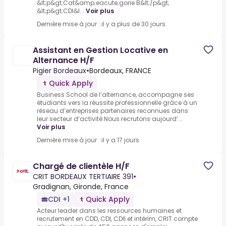
&lt;p&gt;Cat&amp;eacute;gorie B&lt;/p&gt;
&lt;p&gt;CDI&l...
Voir plus
Dernière mise à jour : il y a plus de 30 jours
Assistant en Gestion Locative en
Alternance H/F
Pigier Bordeaux
•
Bordeaux, FRANCE
Quick Apply
Business School de l’alternance, accompagne ses
étudiants vers la réussite professionnelle grâce à un
réseau d’entreprises partenaires reconnues dans
leur secteur d’activité.Nous recrutons aujourd’...
Voir plus
Dernière mise à jour : il y a 17 jours
Chargé de clientèle H/F
CRIT BORDEAUX TERTIAIRE 391
•
Gradignan, Gironde, France
CDI +1
Quick Apply
Acteur leader dans les ressources humaines et
recrutement en CDD, CDI, CDII et intérim, CRIT compte