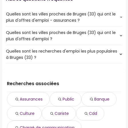
Quelles sont les villes proches de Bruges (33) qui ont le
plus d'offres d'emploi - assurances ?
Quelles sont les villes proches de Bruges (33) qui ont le
Les villes proches de Bruges (33) qui ont le plus d'offres
plus d'offres d'emploi ?
d'emploi - assurances sont :
Bordeaux
Quelles sont les recherches d'emploi les plus populaires
Les 10 villes proches de Bruges (33) qui ont le plus d'offres
Mérignac
à Bruges (33) ?
d'emploi sont :
Pessac
Bordeaux
Talence
Les 10 recherches d'emploi les plus populaires à Bruges
Mérignac
Villenave-d'Ornon
(33) sont :
Pessac
Saint-Médard-en-Jalles
public
Talence
Recherches associées
Bègles
banque
Villenave-d'Ornon
Cenon
culture
Saint-Médard-en-Jalles
Gradignan
Assurances
Public
Banque
cariste
Bègles
Eysines
cdd
Cenon
Culture
Cariste
Cdd
chargé de communication
Gradignan
chauffeur livreur
Eysines
chauffeur poids lourd
Chargé de communication