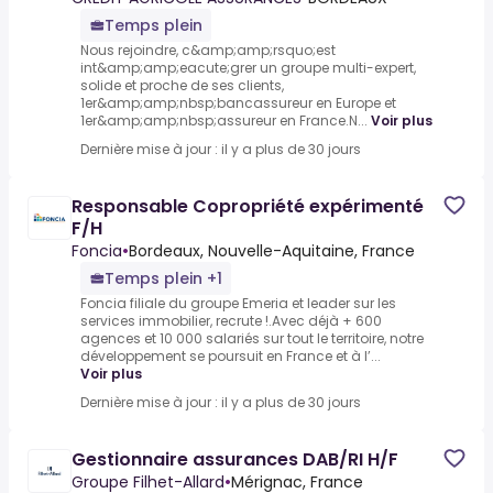
Temps plein
Nous rejoindre, c&amp;amp;rsquo;est
int&amp;amp;eacute;grer un groupe multi-expert,
solide et proche de ses clients,
1er&amp;amp;nbsp;bancassureur en Europe et
1er&amp;amp;nbsp;assureur en France.N...
Voir plus
Dernière mise à jour : il y a plus de 30 jours
Responsable Copropriété expérimenté
F/H
Foncia
•
Bordeaux, Nouvelle-Aquitaine, France
Temps plein +1
Foncia filiale du groupe Emeria et leader sur les
services immobilier, recrute !.Avec déjà + 600
agences et 10 000 salariés sur tout le territoire, notre
développement se poursuit en France et à l’...
Voir plus
Dernière mise à jour : il y a plus de 30 jours
Gestionnaire assurances DAB/RI H/F
Groupe Filhet-Allard
•
Mérignac, France