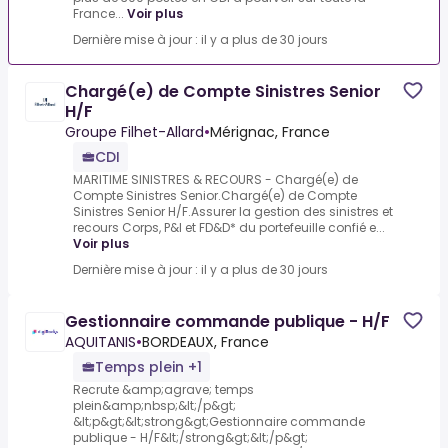
France...
Voir plus
Dernière mise à jour : il y a plus de 30 jours
Chargé(e) de Compte Sinistres Senior
H/F
Groupe Filhet-Allard
•
Mérignac, France
CDI
MARITIME SINISTRES & RECOURS - Chargé(e) de
Compte Sinistres Senior.Chargé(e) de Compte
Sinistres Senior H/F.Assurer la gestion des sinistres et
recours Corps, P&I et FD&D* du portefeuille confié e...
Voir plus
Dernière mise à jour : il y a plus de 30 jours
Gestionnaire commande publique - H/F
AQUITANIS
•
BORDEAUX, France
Temps plein +1
Recrute &amp;agrave; temps
plein&amp;nbsp;&lt;/p&gt;
&lt;p&gt;&lt;strong&gt;Gestionnaire commande
publique - H/F&lt;/strong&gt;&lt;/p&gt;