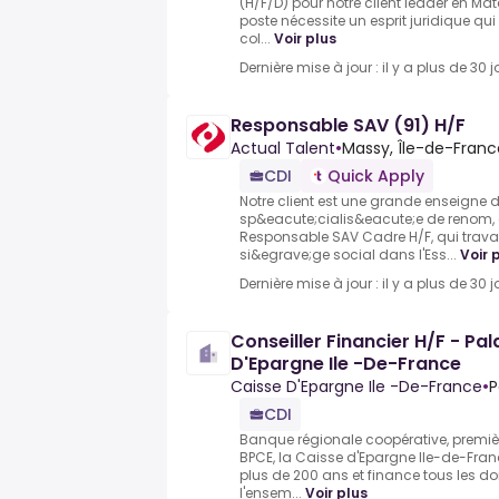
(H/F/D) pour notre client leader en Ma
poste nécessite un esprit juridique qui
col...
Voir plus
Dernière mise à jour : il y a plus de 30 j
Responsable SAV (91) H/F
Actual Talent
•
Massy, Île-de-Franc
CDI
Quick Apply
Notre client est une grande enseigne d
sp&eacute;cialis&eacute;e de renom,
Responsable SAV Cadre H/F, qui travai
si&egrave;ge social dans l'Ess...
Voir 
Dernière mise à jour : il y a plus de 30 j
Conseiller Financier H/F - Pal
D'Epargne Ile -De-France
Caisse D'Epargne Ile -De-France
•
P
CDI
Banque régionale coopérative, premiè
BPCE, la Caisse d'Epargne Ile-de-Fran
plus de 200 ans et finance tous les d
l'ensem...
Voir plus