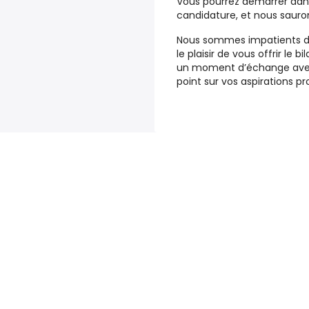
Vous pourrez
démarrer dans
candidature
, et nous sauro
Nous sommes impatients de
le plaisir de
vous offrir le 
un moment d’échange avec 
point sur
vos aspirations pr