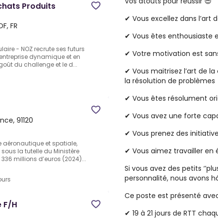
Vos atouts pour réussir
😎
chats Produits
✔ Vous excellez
dans
l’art d
DF, FR
✔ Vous êtes
enthousiaste
aire - NOZ recrute ses futurs
✔ Votre
motivation
est sans
 entreprise dynamique et en
oût du challenge et le d...
✔ Vous maitrisez
l’art de 
la
résolution de problèmes
✔ Vous êtes résolument ori
✔ Vous avez une forte
capa
ance, 91120
✔ Vous prenez des
initiativ
e aéronautique et spatiale,
✔ Vous aimez
travailler en
ous la tutelle du Ministère
336 millions d’euros (2024)...
Si vous avez des petits ‘’pl
personnalité, nous avons h
ours
Ce poste est présenté av
e F/H
✔ 19 à 21 jours de
RTT
chaqu