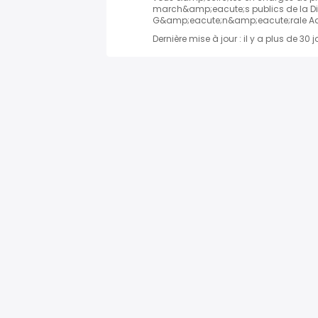
march&amp;eacute;s publics de la Di
G&amp;eacute;n&amp;eacute;rale Adjo
Dernière mise à jour : il y a plus de 30 j