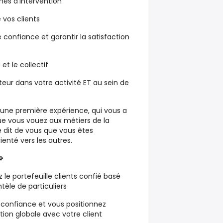
es d’intervention
 vos clients
e confiance
et garantir la
satisfaction
s
et le
collectif
teur dans votre activité
ET
au sein de
une première expérience, qui vous a
ue vous vouez aux métiers de la
 dit de vous que vous êtes
enté vers les autres.

le portefeuille clients confié basé
ntèle de particuliers
e confiance
et vous positionnez
ation globale
avec votre client