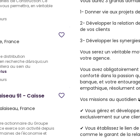
Vous aurez 3 grands domain
tériels de Construction.Ce
 vous permettra, en véritable
1-
Donner vie
aux projets de
ours
2-
Développer la
relation d
de vos clients
3- Développer les
synergie
e, France
Vous serez un véritable mo
e distribution
votre agence.
 en recherche d&rsquo;un
llera au sein du
Vous avez obligatoirement 
plus
conforté dans la passion q
ours
banque, et votre entourage
empathique, résolument ori
aiseau 91 - Caisse
Vos missions au quotidien

alaiseau, France
✔ Vous gérez et développez 
exclusivement sur une
clie
re actionnaire du Groupe
✔ Vous établissez le
lien d
ce exerce son activité depuis
omaines de l'économie et
comme le
garant de la rel