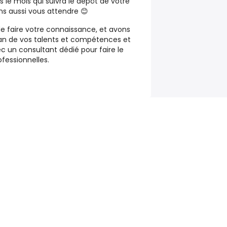
 le mois qui suivra le dépôt de votre
ns aussi
vous attendre
😊
 faire votre connaissance, et avons
bilan de vos talents et compétences
et
un consultant dédié pour faire le
ofessionnelles.