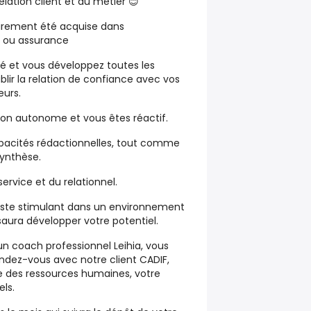
relation client et du métier 😊
oirement été acquise dans
 ou assurance
vé
et vous développez toutes les
lir la relation de confiance avec vos
eurs.
açon
autonome
et vous êtes
réactif
.
pacités rédactionnelles
, tout comme
ynthèse
.
service
et du
relationnel
.
ste stimulant
dans un
environnement
 saura
développer votre potentiel.
 un
coach professionnel Leihia
, vous
endez-vous avec notre client CADIF
,
 des ressources humaines, votre
ls.