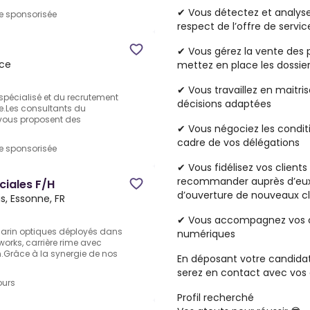
✔ Vous
détectez
et
analys
re sponsorisée
respect de l’offre de servic
✔ Vous gérez la
vente des 
nce
mettez en place les
dossie
✔ Vous travaillez en
maitris
 spécialisé et du recrutement
décisions adaptées
e.Les consultants du
vous proposent des
✔ Vous
négociez les condit
cadre de vos délégations
re sponsorisée
✔ Vous
fidélisez
vos clients
recommander
auprès d’eu
iales F/H
d’ouverture
de nouveaux cl
is, Essonne, FR
✔ Vous accompagnez vos c
arin optiques déployés dans
numériques
orks, carrière rime avec
n.Grâce à la synergie de nos
En déposant votre candidat
serez en contact avec vos 
ours
Profil recherché