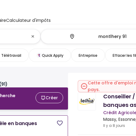
ire
Calculateur d'impôts
Télétravail
Quick Apply
Entreprise
Effacer les fi
s
Cette offre d'emploi 
(91)
pays.
Conseiller /
cherche
Créer
banques a
Crédit Agricol
Massy, Essonne,
ntèle en banques
Il y a 8 jours