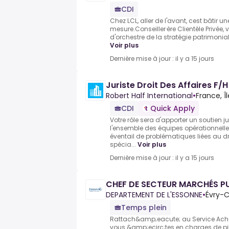
CDI
Chez LCL, aller de l'avant, cest bâtir u
mesure.Conseiller·ère Clientèle Privée, v
d'orchestre de la stratégie patrimoniale
Voir plus
Dernière mise à jour : il y a 15 jours
Juriste Droit Des Affaires F/H
Robert Half International
•
France, Î
CDI
Quick Apply
Votre rôle sera d'apporter un soutien j
l'ensemble des équipes opérationnelle
éventail de problématiques liées au dro
spécia...
Voir plus
Dernière mise à jour : il y a 15 jours
CHEF DE SECTEUR MARCHÉS PU
DEPARTEMENT DE L'ESSONNE
•
Évry-
Temps plein
Rattach&amp;eacute; au Service Ach
vous &amp;ecirc;tes en charges de pil