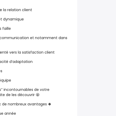
e la relation client
et
dynamique
 faille
la communication
et notamment dans
enté vers la
satisfaction client
cité d’adaptation
es
 équipe
us’’ incontournables de votre
âte de les découvrir
🤩
ec de nombreux avantages
🍀
e année