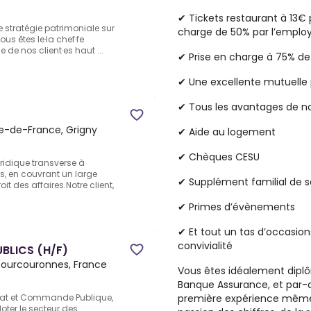
✔
Tickets restaurant
à 13€ p
ne stratégie patrimoniale sur
charge de 50% par l’emplo
ous êtes le·la chef·fe
 de nos client·es haut ...
✔ Prise en charge à 75% de
✔ Une excellente
mutuelle
✔ Tous les avantages de n
le-de-France, Grigny
✔
Aide au logement
✔ Chèques
CESU
uridique transverse à
s, en couvrant un large
✔
Supplément familial
de s
it des affaires.Notre client,
✔
Primes d’évènements
✔ Et tout un tas d’occasio
convivialité
BLICS (H/F)
Courcouronnes, France
Vous êtes idéalement dipl
Banque Assurance
, et par-
première expérience même 
at et Commande Publique,
oter le secteur des