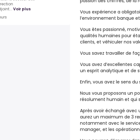
passion des chiffres, de la 
rection
int...
Voir plus
Vous expérience a obligat
ours
l’environnement banque et
Vous êtes
passionné
,
moti
qualités humaines
pour étab
clients, et
véhiculer nos val
Vous savez travailler de f
Vous avez d’excellentes
ca
un
esprit
analytique
et de
s
Enfin, vous avez le
sens du 
Nous vous proposons
un po
résolument humain
et qui
Après avoir échangé avec
aurez un maximum de
3 r
notamment avec le service
manager, et les opérationne