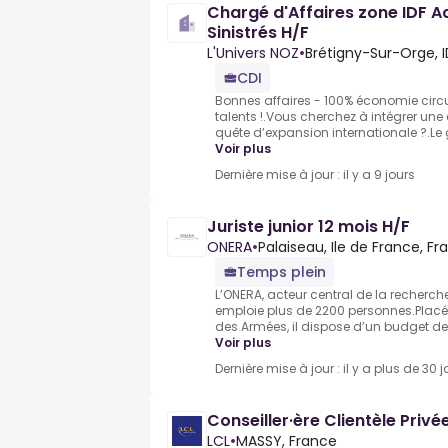
Chargé d'Affaires zone IDF A
Sinistrés H/F
L'Univers NOZ
•
Brétigny-Sur-Orge, I
CDI
Bonnes affaires - 100% économie circul
talents !.Vous cherchez à intégrer une
quête d’expansion internationale ?.Le g
Voir plus
Dernière mise à jour : il y a 9 jours
Juriste junior 12 mois H/F
ONERA
•
Palaiseau, Ile de France, Fr
Temps plein
L’ONERA, acteur central de la recherch
emploie plus de 2200 personnes.Placé s
des Armées, il dispose d’un budget de 
Voir plus
Dernière mise à jour : il y a plus de 30 j
Conseiller·ère Clientèle Privé
LCL
•
MASSY, France