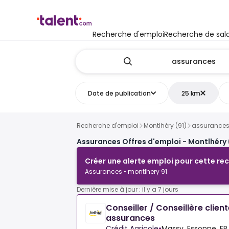
Recherche d'emploi
Recherche de sala
Date de publication
25 km
Recherche d'emploi
Montlhéry (91)
assurance
Assurances Offres d'emploi - Montlhéry 
Créer une alerte emploi pour cette re
Assurances • montlhery 91
Dernière mise à jour : il y a 7 jours
Conseiller / Conseillère clie
assurances
Crédit Agricole
•
Massy, Essonne, FR