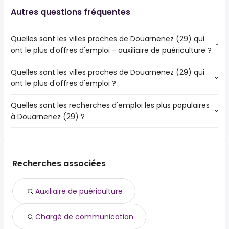
Autres questions fréquentes
Quelles sont les villes proches de Douarnenez (29) qui
ont le plus d'offres d'emploi - auxiliaire de puériculture ?
Quelles sont les villes proches de Douarnenez (29) qui
Les villes proches de Douarnenez (29) qui ont le plus
ont le plus d'offres d'emploi ?
d'offres d'emploi - auxiliaire de puériculture sont :
Brest
Quelles sont les recherches d'emploi les plus populaires
Les 10 villes proches de Douarnenez (29) qui ont le plus
Quimper
à Douarnenez (29) ?
d'offres d'emploi sont :
Concarneau
Brest
Plouzané
Les 10 recherches d'emploi les plus populaires à
Quimper
Plougastel-Daoulas
Douarnenez (29) sont :
Concarneau
Le Relecq-Kerhuon
auxiliaire de puériculture
Guipavas
Recherches associées
Fouesnant
chargé de communication
Plouzané
Pont-l'Abbé
chauffeur
Plougastel-Daoulas
Crozon
Auxiliaire de puériculture
chauffeur livreur
Le Relecq-Kerhuon
Châteaulin
chauffeur poids lourd
Fouesnant
Chargé de communication
chauffeur routier
Pont-l'Abbé