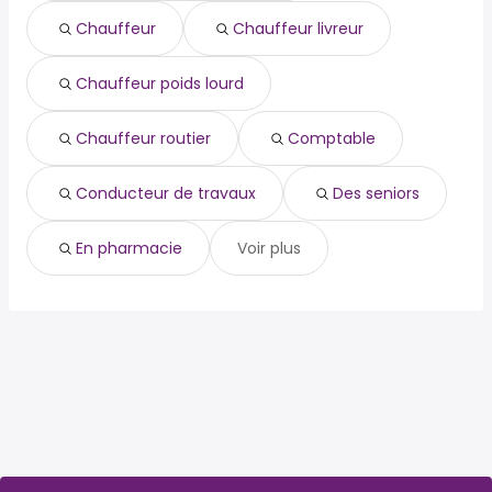
comptable
Ergué-Gabéric
conducteur de travaux
Chauffeur
Chauffeur livreur
des seniors
en pharmacie
Chauffeur poids lourd
Chauffeur routier
Comptable
Conducteur de travaux
Des seniors
En pharmacie
Voir plus