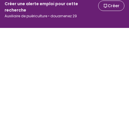
Créer une alerte emploi pour cette
Créer
recherche
Auxiliaire de puériculture • douarnenez 29
Chercheurs d'emploi
Employeurs
Recherche d'emploi
Recherche de salaire
Parcourir les emplois
Entreprises