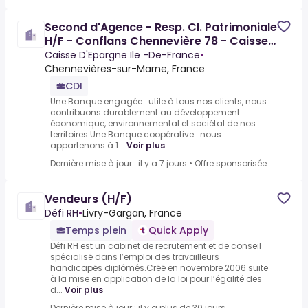
Second d'Agence - Resp. Cl. Patrimoniale
H/F - Conflans Chennevière 78 - Caisse
D'Epargne Ile
Caisse D'Epargne Ile -De-France
•
Chennevières-sur-Marne, France
CDI
Une Banque engagée : utile à tous nos clients, nous
contribuons durablement au développement
économique, environnemental et sociétal de nos
territoires.Une Banque coopérative : nous
appartenons à 1...
Voir plus
Dernière mise à jour : il y a 7 jours
•
Offre sponsorisée
Vendeurs (H/F)
Défi RH
•
Livry-Gargan, France
Temps plein
Quick Apply
Défi RH est un cabinet de recrutement et de conseil
spécialisé dans l’emploi des travailleurs
handicapés diplômés.Créé en novembre 2006 suite
à la mise en application de la loi pour l’égalité des
d...
Voir plus
Dernière mise à jour : il y a plus de 30 jours