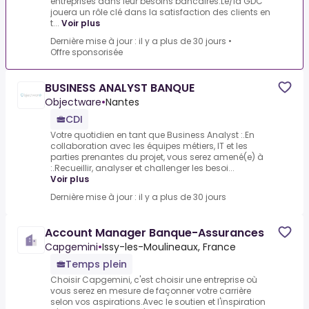
entreprises dans leur besoins bancaires.Le/la GDC
jouera un rôle clé dans la satisfaction des clients en
t...
Voir plus
Dernière mise à jour : il y a plus de 30 jours
•
Offre sponsorisée
BUSINESS ANALYST BANQUE
Objectware
•
Nantes
CDI
Votre quotidien en tant que Business Analyst :.En
collaboration avec les équipes métiers, IT et les
parties prenantes du projet, vous serez amené(e) à
:.Recueillir, analyser et challenger les besoi...
Voir plus
Dernière mise à jour : il y a plus de 30 jours
Account Manager Banque-Assurances
Capgemini
•
Issy-les-Moulineaux, France
Temps plein
Choisir Capgemini, c'est choisir une entreprise où
vous serez en mesure de façonner votre carrière
selon vos aspirations.Avec le soutien et l'inspiration