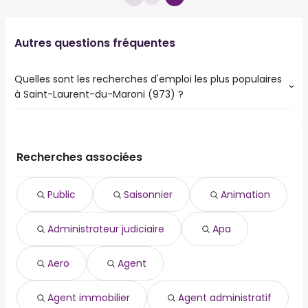
Autres questions fréquentes
Quelles sont les recherches d'emploi les plus populaires
à Saint-Laurent-du-Maroni (973) ?
Les 10 recherches d'emploi les plus populaires à Saint-
Laurent-du-Maroni (973) sont :
public
Recherches associées
saisonnier
animation
Public
Saisonnier
Animation
administrateur judiciaire
apa
Administrateur judiciaire
Apa
aero
agent
agent immobilier
Aero
Agent
agent administratif
agent administratif mairie
Agent immobilier
Agent administratif