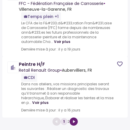
FFC - Fédération Française de Carrosserie
•
Villeneuve-la-Garenne, FR
Temps plein +1
Le CFA de la F&#233;d&#233;ration Fran&#231;aise
de Carrosserie (FFC) forme depuis de nombreuses
ann&#233;es les futurs professionnels de la
carrosserie-peinture et de la maintenance
automobile.Cha...
Voir plus
Dernière mise à jour : il y a 19 jours
Peintre H/F
Retail Renault Group
•
Aubervilliers, FR
CDI
Dans nos ateliers, vos missions principales seront
les suivantes :.Réaliser un diagnostic des travaux
qu’il transmet à son responsable
hiérarchique,.Élaborer et réaliser les teintes et la mise
en p...
Voir plus
Dernière mise à jour : il y a 16 jours
1
2