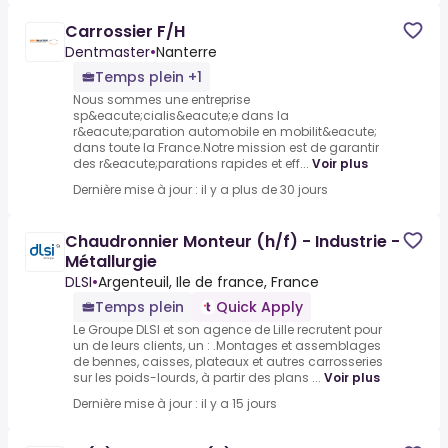
Carrossier F/H
Dentmaster
•
Nanterre
Temps plein +1
Nous sommes une entreprise
sp&eacute;cialis&eacute;e dans la
r&eacute;paration automobile en mobilit&eacute;
dans toute la France.Notre mission est de garantir
des r&eacute;parations rapides et eff...
Voir plus
Dernière mise à jour : il y a plus de 30 jours
Chaudronnier Monteur (h/f) - Industrie -
Métallurgie
DLSI
•
Argenteuil, Ile de france, France
Temps plein
Quick Apply
Le Groupe DLSI et son agence de Lille recrutent pour
un de leurs clients, un : .Montages et assemblages
de bennes, caisses, plateaux et autres carrosseries
sur les poids-lourds, à partir des plans ...
Voir plus
Dernière mise à jour : il y a 15 jours