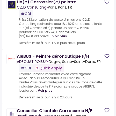
Un(e) Carrossier(e) peintre
C2LD Consulting
•
Paris, Paris, FR
CDI
Pr&#233;sentation du poste et missions.C2LD
Consulting recherche pour l&#8217;un de ses clients
: Un(e) Carrossier(e) peintre.Un poste &#224;
pourvoir en CDI &#224; Gennevilliers
(92).R&#233;parati...
Voir plus
Dernière mise à jour : il y a plus de 30 jours
AIRBUS - Peintre aéronautique F/H
ADEQUAT ROISSY
•
Dugny, Seine-Saint-Denis, FR
CDI
Quick Apply
Embarquement immédiat avec votre agence
Adéquat hub Aéronautique qui recrute un
Peintre.Vous rêvez d'intégrer l'un des fleurons de cette
industrie de pointe ? Rejoignez le groupe AIRBUS,
leader eur...
Voir plus
Dernière mise à jour : il y a 23 jours
Conseiller Clientèle Carrosserie H/F