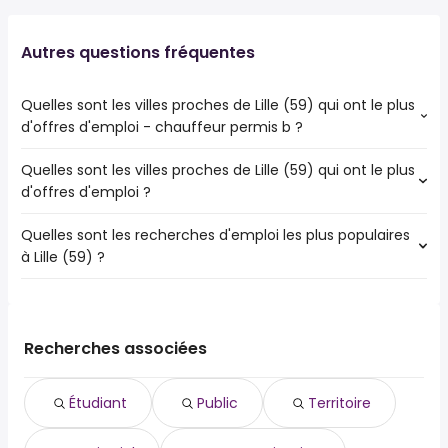
Autres questions fréquentes
Quelles sont les villes proches de Lille (59) qui ont le plus
d'offres d'emploi - chauffeur permis b ?
Quelles sont les villes proches de Lille (59) qui ont le plus
Les villes proches de Lille (59) qui ont le plus d'offres
d'offres d'emploi ?
d'emploi - chauffeur permis b sont :
Tourcoing
Quelles sont les recherches d'emploi les plus populaires
Les 10 villes proches de Lille (59) qui ont le plus d'offres
Roubaix
à Lille (59) ?
d'emploi sont :
Villeneuve-d'Ascq
Tourcoing
Wattrelos
Les 10 recherches d'emploi les plus populaires à Lille (59)
Roubaix
sont :
Villeneuve-d'Ascq
étudiant
Wattrelos
Recherches associées
public
Marcq-en-Barul
territoire
Lambersart
Étudiant
Public
Territoire
territorial
Loos
communication
La Madeleine