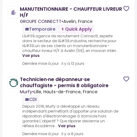
MANUTENTIONNAIRE - CHAUFFEUR LIVREUR
H/F
GROUPE CONNECTT
•
Avelin, France
Temporaire
Quick Apply
L&#39;agence de recrutement Connectt, experte
dans le secteur de l&#39;industrie, recherche pour
l&#39;un de ses clients un manutentionnaire -
chauffeur livreur H/F à Avelin (59), en mission intéri...
Voir plus
Dernière mise à jour : il y a 13 jours
Technicien·ne dépanneur·se
chauffagiste - permis B obligatoire
Murfy
•
Lille, Hauts-de-France, France
CDI
Depuis 2018, Murfy a développé un réseau
indépendant permettant d'apporter une solution de
réparation d'électroménager à domicile hors
garantie.L’objectif ? Que réparer devienne un
réflexe.Académie...
Voir plus
Dernière mise à jour : il y a 8 jours