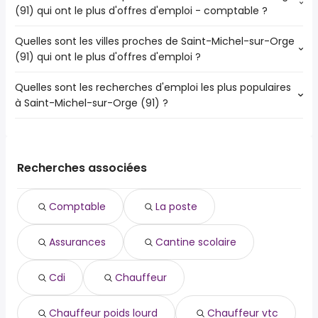
(91) qui ont le plus d'offres d'emploi - comptable ?
Quelles sont les villes proches de Saint-Michel-sur-Orge
Les villes proches de Saint-Michel-sur-Orge (91) qui ont le
(91) qui ont le plus d'offres d'emploi ?
plus d'offres d'emploi - comptable sont :
Évry-Courcouronnes
Quelles sont les recherches d'emploi les plus populaires
Les 10 villes proches de Saint-Michel-sur-Orge (91) qui
Savigny-sur-Orge
à Saint-Michel-sur-Orge (91) ?
ont le plus d'offres d'emploi sont :
Palaiseau
Évry-Courcouronnes
Viry-Châtillon
Les 10 recherches d'emploi les plus populaires à Saint-
Savigny-sur-Orge
Ris-Orangis
Michel-sur-Orge (91) sont :
Sainte-Geneviève-des-Bois
Draveil
assurances
Palaiseau
Recherches associées
Brétigny-sur-Orge
cantine scolaire
Viry-Châtillon
Longjumeau
cdi
Ris-Orangis
Morsang-sur-Orge
Comptable
La poste
chauffeur
Draveil
Chilly-Mazarin
chauffeur poids lourd
Grigny
Assurances
Cantine scolaire
chauffeur vtc
Brétigny-sur-Orge
chef de projet
Longjumeau
communication
Cdi
Chauffeur
comptable
de nuit
Chauffeur poids lourd
Chauffeur vtc