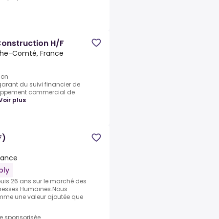
Construction H/F
che-Comté, France
ion
ant du suivi financier de
eloppement commercial de
Voir plus
F)
rance
ply
uis 26 ans sur le marché des
ichesses Humaines.Nous
mme une valeur ajoutée que
re sponsorisée