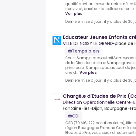
qualité sont au cœur de notre métier.
convivial, basé sur la collaboration et 
Voir plus
Dernière mise à jour : il y a plus de 30 j
Educateur Jeunes Enfants crè
VILLE DE NOISY LE GRAND
•
place de l
Temps plein
Sous l&amp;rsquo;autorit&amp;eacut
de la Direction de la cr&amp;egrave;c
principale l&amp;rsquo;accueil du jeu
une d...
Voir plus
Dernière mise à jour : il y a plus de 30 j
Chargé.e d'Etudes de Prix (C
Direction Opérationnelle Centre-E
Fontaine-lès-Dijon, Bourgogne-
CDI
C3B (70 M€, 222 collaborateurs), filial
région Bourgogne Franche Comté, rec
Etudes de Prix, vous serez directemen