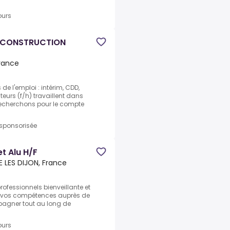
ours
 (CONSTRUCTION
France
e l'emploi : intérim, CDD,
urs (f/h) travaillent dans
 recherchons pour le compte
 sponsorisée
et Alu H/F
NE LES DIJON, France
ofessionnels bienveillante et
ur vos compétences auprès de
pagner tout au long de
ours