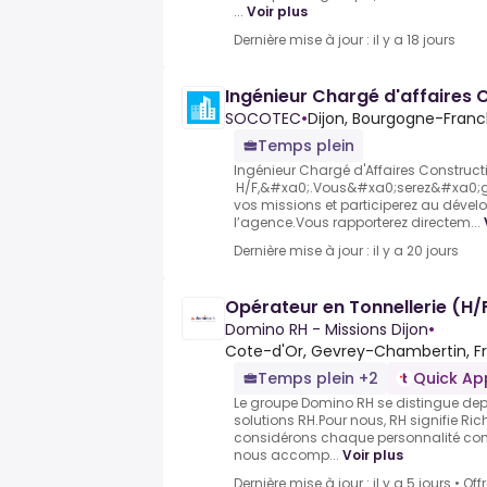
...
Voir plus
Dernière mise à jour : il y a 18 jours
Ingénieur Chargé d'affaires 
SOCOTEC
•
Dijon, Bourgogne-Fran
Temps plein
Ingénieur Chargé d'Affaires Construct
H/F,&#xa0;.Vous&#xa0;serez&#xa0;gar
vos missions et participerez au dév
l’agence.Vous rapporterez directem...
Dernière mise à jour : il y a 20 jours
Opérateur en Tonnellerie (H/
Domino RH - Missions Dijon
•
Cote-d'Or, Gevrey-Chambertin, F
Temps plein +2
Quick Ap
Le groupe Domino RH se distingue dep
solutions RH.Pour nous, RH signifie R
considérons chaque personnalité co
nous accomp...
Voir plus
Dernière mise à jour : il y a 5 jours
•
Off