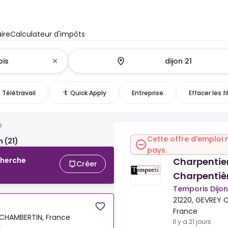
ire
Calculateur d'impôts
Télétravail
Quick Apply
Entreprise
Effacer les fi
s
Cette offre d'emploi 
 (21)
pays.
Charpentier
cherche
Créer
Charpentiè
Temporis Dijo
21220, GEVREY 
France
 CHAMBERTIN, France
Il y a 21 jours