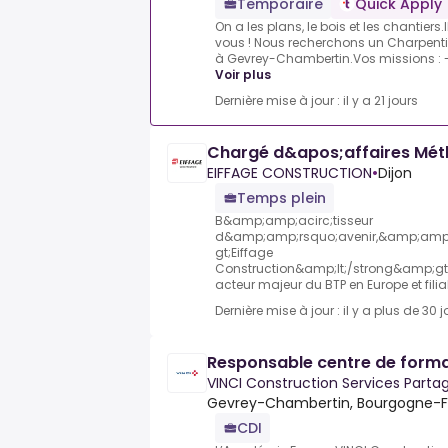
Temporaire
Quick Apply
On a les plans, le bois et les chantier
vous ! Nous recherchons un Charpentie
à Gevrey-Chambertin.Vos missions : -Lire
Voir plus
Dernière mise à jour : il y a 21 jours
Chargé d&apos;affaires Mét
EIFFAGE CONSTRUCTION
•
Dijon
Temps plein
B&amp;amp;acirc;tisseur
d&amp;amp;rsquo;avenir,&amp;amp;
gt;Eiffage
Construction&amp;lt;/strong&amp;g
acteur majeur du BTP en Europe et filia
Dernière mise à jour : il y a plus de 30 j
Responsable centre de forma
VINCI Construction Services Parta
Gevrey-Chambertin, Bourgogne-
CDI