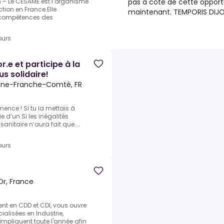
pas à côté de cette opportu
 – Le CESAME est l’organisme
tion en France.Elle
maintenant. TEMPORIS DIJ
compétences des
ours
.e et participe à la
us solidaire!
ogne-Franche-Comté, FR
ence ! Si tu la mettais à
ie d’un.Si les inégalités
sanitaire n’aura fait que ...
ours
Or, France
t en CDD et CDI, vous ouvre
ialisées en Industrie,
'impliquent toute l'année afin