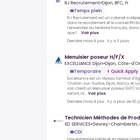
RJ Recrutement
•
Dijon, BFC, fr
Temps plein
RJ Recrutement est un cabinet indépe
dans le recrutement et le conseil RH.N
l’ensemble du territoire français, dans 
que l’...
Voir plus
Dernière mise à jour : il y a 3 jours
Menuisier poseur H/F/X
EXCELLIANCE Dijon
•
Dijon, Côte-d'Or
Temporaire
Quick Apply
Excelliance est un réseau familial d'
Chalon-sur-Saône, Dijon, Nancy et Lyo
son client un Menuisier poseur (H/F).V
seront, la...
Voir plus
Dernière mise à jour : il y a plus de 30 j
Technicien Méthodes de Prod
SD SERVICES
•
Gevrey-Chambertin, 
CDI
Une entreprise solide et en pleine crois