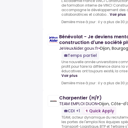
L’Académie France VINCI Construction
de formation interne de VINCI Construc
accompagne le développement des 
collaboratrices et collabo...
Voir plus
Dernière mise à jour : il y a plus de 30 j
Bénévolat - Je deviens mentor
construction d'une société pl
JeVeuxAider.gouv.fr
•
Dijon, Bourg
Temps partiel
Une nouvelle année universitaire comm
profit pour faire la différence dans la v
éducatives ont toujours existé, la crise 
Voir plus
Dernière mise à jour : il y a plus de 30 j
Charpentier (H/F)
TEAM EMPLOI DIJON
•
Dijon, Côte-d'
CDI +1
Quick Apply
TEAM, acteur dynamique du recrutemen
les portes de l'emploi.Nos équipes spéc
Transport-Logistique, BTP et Tertiaire s