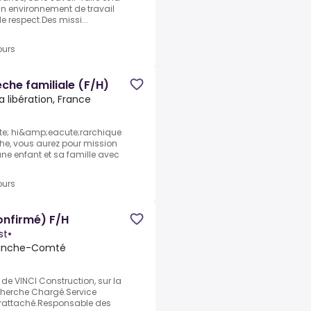
Un environnement de travail
le respect.Des missi...
ours
che familiale (F/H)
a libération, France
e; hi&amp;eacute;rarchique
he, vous aurez pour mission
ne enfant et sa famille avec
ours
onfirmé) F/H
st
•
Franche-Comté
e de VINCI Construction, sur la
herche Chargé.Service
t rattaché.Responsable des