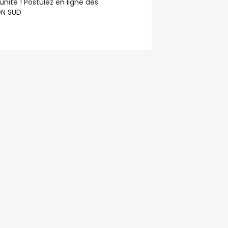
nité ! Postulez en ligne dès
ON SUD