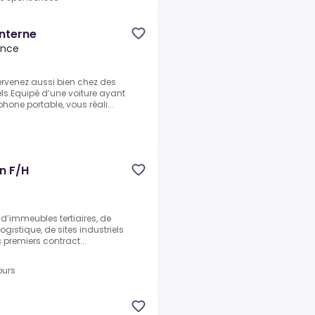
nterne
ance
rvenez aussi bien chez des
els.Equipé d’une voiture ayant
phone portable, vous réali...
n F/H
 d’immeubles tertiaires, de
ogistique, de sites industriels
s premiers contract...
ours