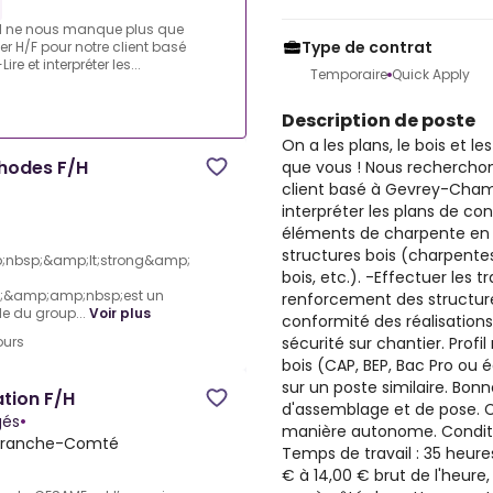
s.Il ne nous manque plus que
Type de contrat
r H/F pour notre client basé
 et interpréter les...
Temporaire
Quick Apply
Description de poste
On a les plans, le bois et l
hodes F/H
que vous ! Nous recherchon
client basé à Gevrey-Chambe
interpréter les plans de con
éléments de charpente en at
structures bois (charpentes
nbsp;&amp;lt;strong&amp;
bois, etc.). -Effectuer les 
t;&amp;amp;nbsp;est un
renforcement des structure
le du group...
Voir plus
conformité des réalisations
sécurité sur chantier. Prof
ours
bois (CAP, BEP, Bac Pro ou é
sur un poste similaire. Bon
tion F/H
d'assemblage et de pose. C
gés
•
manière autonome. Conditio
Franche-Comté
Temps de travail : 35 heure
€ à 14,00 € brut de l'heure,