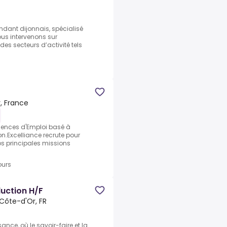
ndant dijonnais, spécialisé
ous intervenons sur
des secteurs d’activité tels
, France
Agences d'Emploi basé à
n.Excelliance recrute pour
os principales missions
ours
uction H/F
Côte-d'Or, FR
sance, où le savoir-faire et la