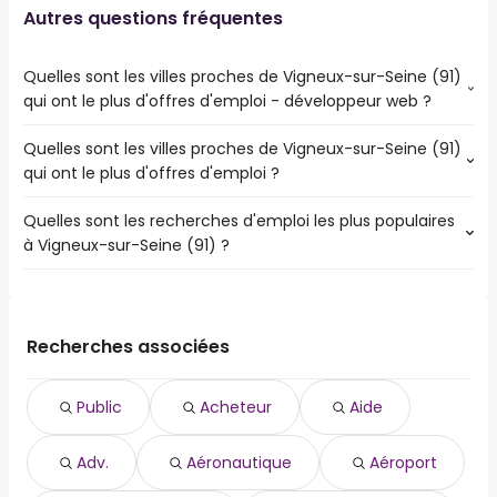
Autres questions fréquentes
Quelles sont les villes proches de Vigneux-sur-Seine (91)
qui ont le plus d'offres d'emploi - développeur web ?
Quelles sont les villes proches de Vigneux-sur-Seine (91)
Les villes proches de Vigneux-sur-Seine (91) qui ont le
qui ont le plus d'offres d'emploi ?
plus d'offres d'emploi - développeur web sont :
Évry-Courcouronnes
Quelles sont les recherches d'emploi les plus populaires
Les 10 villes proches de Vigneux-sur-Seine (91) qui ont le
Choisy-le-Roi
à Vigneux-sur-Seine (91) ?
plus d'offres d'emploi sont :
Savigny-sur-Orge
Évry-Courcouronnes
Viry-Châtillon
Les 10 recherches d'emploi les plus populaires à Vigneux-
Choisy-le-Roi
Thiais
sur-Seine (91) sont :
Savigny-sur-Orge
public
Athis-Mons
Recherches associées
acheteur
Villeneuve-Saint-Georges
aide
Viry-Châtillon
Public
Acheteur
Aide
adv.
Thiais
aéronautique
Ris-Orangis
Adv.
Aéronautique
Aéroport
aéroport
Yerres
agent d'entretien
Draveil