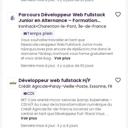
Parcours Développeur Web Fullstack
Junior en Alternance – Formation
Gratuite (16 mois)
Ironhack
•
Charenton-le-Pont, Île-de-France
Temps plein
Vous souhaitez travailler en tant que
D&eacute;veloppeur Web Fullstack Junior mais
n&rsquo;avez pas encore de dipl&ocirc;me dans le
domaine ?&nbsp;.Ironhack vous forme gratuitement
et vous aide &ag...
Voir plus
Dernière mise à jour : il y a plus de 30 jours
Développeur web fullstack H/F
Crédit Agricole
•
Paray-Vieille-Poste, Essonne, FR
CDI
NET Core orienté micro-services &amp; Kubernetes –
CDI H/F.Au cœur de la transformation numérique du
Crédit Agricole Île-de-France, incarnez un rôle
central en tant que Développeur Full-Stack.Vous ...
Voir plus
Dernière mise à jour : il y a 4 jours