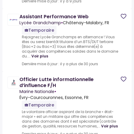
Dernière mise à jour : il y a 9 jours
Assistant Performance Web
Lycée Grandchamp
•
Châtenay-Malabry, FR
Temporaire
Rejoignez Lycée Granchamps en alternance !.Vous
êtes ou serez bientôt titulaire d’un.BTS/DUT tertiaire
(Bac+2 ou Bac+3).Vous êtes déterminé(e) à
acquérir des compétences solides dans le domaine
du....
Voir plus
Dernière mise à jour : il y a plus de 30 jours
Officier Lutte informationnelle
d’influence F/H
Marine Nationale
•
Évry-Courcouronnes, Essonne, FR
Temporaire
Le volontaire officier aspirant de la branche « état-
major » est un militaire qui offre des compétences
dans des domaines dont il est spécialiste (contrôle
de gestion, qualité, ressources humaines,...
Voir plus
Dernière mise à jour : il y a plus de 30 jours