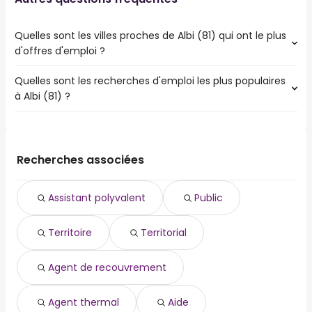
Quelles sont les villes proches de Albi (81) qui ont le plus
d'offres d'emploi ?
Quelles sont les recherches d'emploi les plus populaires
Les 10 villes proches de Albi (81) qui ont le plus d'offres
à Albi (81) ?
d'emploi sont :
Castres
Les 10 recherches d'emploi les plus populaires à Albi (81)
Gaillac
sont :
Graulhet
public
Lavaur
Recherches associées
territoire
Carmaux
territorial
Rabastens
Assistant polyvalent
Public
agent de recouvrement
agent thermal
Territoire
Territorial
aide
agent de voyage
aide aux devoirs
Agent de recouvrement
aide maçon
aide soignant
Agent thermal
Aide