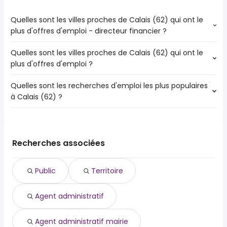
Quelles sont les villes proches de Calais (62) qui ont le
plus d'offres d'emploi - directeur financier ?
Quelles sont les villes proches de Calais (62) qui ont le
Les villes proches de Calais (62) qui ont le plus d'offres
plus d'offres d'emploi ?
d'emploi - directeur financier sont :
Dunkerque
Quelles sont les recherches d'emploi les plus populaires
Les 10 villes proches de Calais (62) qui ont le plus d'offres
Boulogne-sur-Mer
à Calais (62) ?
d'emploi sont :
Dunkerque
Les 10 recherches d'emploi les plus populaires à Calais
Boulogne-sur-Mer
(62) sont :
Coudekerque-Branche
public
Grande-Synthe
Recherches associées
territoire
Saint-Omer
agent administratif
Outreau
Public
Territoire
agent administratif mairie
Saint-Martin-Boulogne
agent d'entretien
Gravelines
Agent administratif
agent de maintenance
Longuenesse
agent de sécurité
Marck
animateur socioculturel
Agent administratif mairie