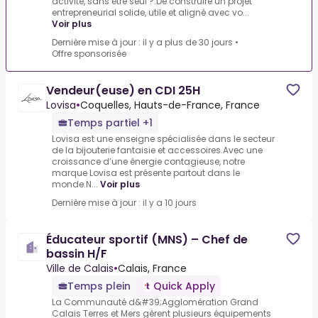
activité, sans être seul ?.De construire un projet
entrepreneurial solide, utile et aligné avec vo...
Voir plus
Dernière mise à jour : il y a plus de 30 jours
•
Offre sponsorisée
Vendeur(euse) en CDI 25H
Lovisa
•
Coquelles, Hauts-de-France, France
Temps partiel +1
Lovisa est une enseigne spécialisée dans le secteur
de la bijouterie fantaisie et accessoires.Avec une
croissance d’une énergie contagieuse, notre
marque Lovisa est présente partout dans le
monde.N...
Voir plus
Dernière mise à jour : il y a 10 jours
Éducateur sportif (MNS) – Chef de
bassin H/F
Ville de Calais
•
Calais, France
Temps plein
Quick Apply
La Communauté d&#39;Agglomération Grand
Calais Terres et Mers gèrent plusieurs équipements