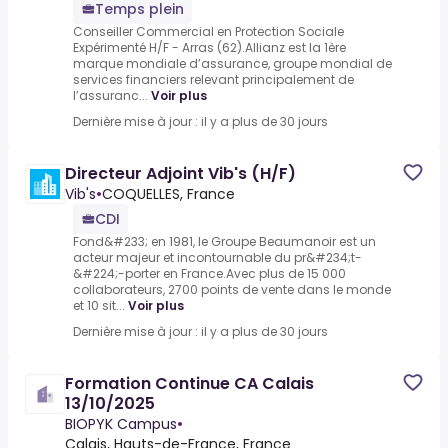
Temps plein
Conseiller Commercial en Protection Sociale
Expérimenté H/F - Arras (62).Allianz est la 1ère
marque mondiale d’assurance, groupe mondial de
services financiers relevant principalement de
l’assuranc...
Voir plus
Dernière mise à jour : il y a plus de 30 jours
Directeur Adjoint Vib's (H/F)
Vib's
•
COQUELLES, France
CDI
Fond&#233; en 1981, le Groupe Beaumanoir est un
acteur majeur et incontournable du pr&#234;t-
&#224;-porter en France.Avec plus de 15 000
collaborateurs, 2700 points de vente dans le monde
et 10 sit...
Voir plus
Dernière mise à jour : il y a plus de 30 jours
Formation Continue CA Calais
13/10/2025
BIOPYK Campus
•
Calais, Hauts-de-France, France