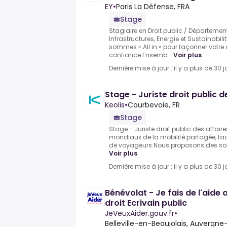
EY
•
Paris La Défense, FRA
Stage
Stagiaire en Droit public / Département
Infrastructures, Energie et Sustainabili
sommes « All in » pour façonner votre 
confiance.Ensemb...
Voir plus
Dernière mise à jour : il y a plus de 30 j
Stage - Juriste droit public d
Keolis
•
Courbevoie, FR
Stage
Stage - Juriste droit public des affaire
mondiaux de la mobilité partagée, faci
de voyageurs.Nous proposons des solu
Voir plus
Dernière mise à jour : il y a plus de 30 j
Bénévolat - Je fais de l'aide 
droit Ecrivain public
JeVeuxAider.gouv.fr
•
Belleville-en-Beaujolais, Auvergne