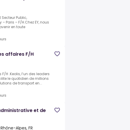
 Secteur Public,
ty – Paris – F/H.Chez EY, nous
avenir en toute
ours
es affaires F/H
s F/H .Keolis, l’un des leaders
lite le quotidien de millions
tions de transport en...
ours
administrative et de
-Rhône-Alpes, FR