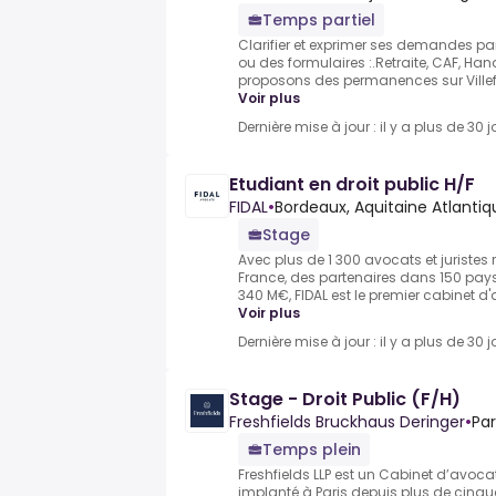
Temps partiel
Clarifier et exprimer ses demandes par
ou des formulaires :.Retraite, CAF, Han
proposons des permanences sur Villefra
Voir plus
Dernière mise à jour : il y a plus de 30 j
Etudiant en droit public H/F
FIDAL
•
Bordeaux, Aquitaine Atlantiq
Stage
Avec plus de 1 300 avocats et juristes
France, des partenaires dans 150 pays, 
340 M€, FIDAL est le premier cabinet d'a
Voir plus
Dernière mise à jour : il y a plus de 30 j
Stage - Droit Public (F/H)
Freshfields Bruckhaus Deringer
•
Par
Temps plein
Freshfields LLP est un Cabinet d’avoc
implanté à Paris depuis plus de cinqua