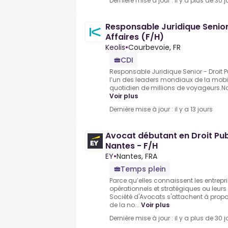
Dernière mise à jour : il y a plus de 30 j
Responsable Juridique Senior 
Affaires (F/H)
Keolis
•
Courbevoie, FR
CDI
Responsable Juridique Senior - Droit Pub
l’un des leaders mondiaux de la mobilit
quotidien de millions de voyageurs.No
Voir plus
Dernière mise à jour : il y a 13 jours
Avocat débutant en Droit Publ
Nantes - F/H
EY
•
Nantes, FRA
Temps plein
Parce qu’elles connaissent les entrepri
opérationnels et stratégiques ou leurs 
Société d'Avocats s'attachent à prop
de la no...
Voir plus
Dernière mise à jour : il y a plus de 30 j