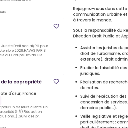
Rejoignez-nous dans cette a
ours
communication urbaine et 
à travers le monde.
Sous la responsabilité du Re
Direction Droit Public et App
Juriste Droit social/RH pour
Assister les juristes du 
eptembre 2026.HAVAS PARIS
droit de l'urbanisme, dr
le du Groupe Havas.Elle
extérieure), droit admin
Etudier la faisabilité d
juridiques.
t de la copropriété
Réalisation de recherch
de notes.
cote d'azur, France
Suivi de l’exécution des
concession de services
pour un de leurs clients, un :
domaine public…).
opropriété (h/f).Rédaction
Veille législative et rég
usions…) .Suivi des pr...
particulièrement : com
droit de l’urbanisme, dr