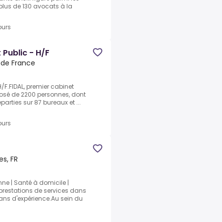
 plus de 130 avocats à la
ours
 Public - H/F
e de France
H/F.FIDAL, premier cabinet
osé de 2200 personnes, dont
parties sur 87 bureaux et ...
ours
es, FR
anne | Santé à domicile |
 prestations de services dans
ns d'expérience.Au sein du