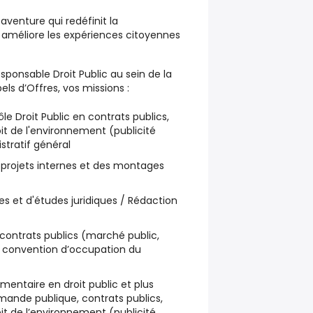
venture qui redéfinit la
améliore les expériences citoyennes
sponsable Droit Public au sein de la
els d’Offres, vos missions :
pôle Droit Public en contrats publics,
oit de l'environnement (publicité
istratif général
es projets internes et des montages
es et d'études juridiques / Rédaction
 contrats publics (marché public,
, convention d’occupation du
lementaire en droit public et plus
mande publique, contrats publics,
oit de l’environnement (publicité