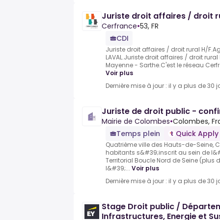
Juriste droit affaires / droit 
Cerfrance
•
53, FR
CDI
Juriste droit affaires / droit rural H/F
LAVAL.Juriste droit affaires / droit rur
Mayenne - Sarthe.C'est le réseau Cerfr
Voir plus
Dernière mise à jour : il y a plus de 30 j
Juriste de droit public - con
Mairie de Colombes
•
Colombes, Fr
Temps plein
Quick Apply
Quatrième ville des Hauts-de-Seine, C
habitants s&#39;inscrit au sein de l&
Territorial Boucle Nord de Seine (plus
l&#39;...
Voir plus
Dernière mise à jour : il y a plus de 30 j
Stage Droit public / Départe
Infrastructures, Energie et Sus