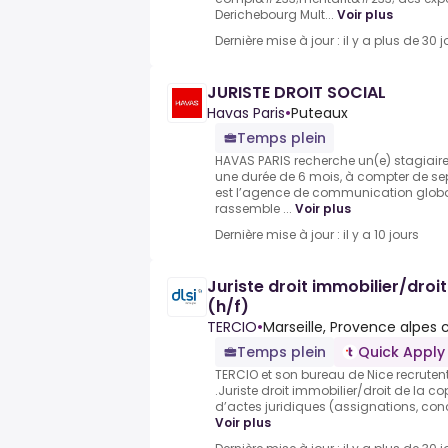
Derichebourg Mult...
Voir plus
Dernière mise à jour : il y a plus de 30 j
JURISTE DROIT SOCIAL
Havas Paris
•
Puteaux
Temps plein
HAVAS PARIS recherche un(e) stagiaire 
une durée de 6 mois, à compter de s
est l’agence de communication globa
rassemble ...
Voir plus
Dernière mise à jour : il y a 10 jours
Juriste droit immobilier/droi
(h/f)
TERCIO
•
Marseille, Provence alpes 
Temps plein
Quick Apply
TERCIO et son bureau de Nice recrutent 
.Juriste droit immobilier/droit de la c
d’actes juridiques (assignations, concl
Voir plus