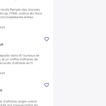
 écrits.Remplir des dossiers
dicap, CPAM, Justice, etc.Nous
nche,Belleville et Bea...
ours
ue
 répartis dans 87 bureaux en
et un chiffre d'affaires de
vocats d'affaires en Fr...
ours
is
ats d’affaires anglo-saxon
nte ans.Il figure parmi les