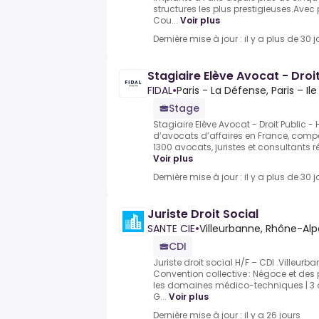
structures les plus prestigieuses.Avec
Cou...
Voir plus
Dernière mise à jour : il y a plus de 30 j
Stagiaire Elève Avocat - Droit
FIDAL
•
Paris - La Défense, Paris – Il
Stage
Stagiaire Elève Avocat - Droit Public - 
d’avocats d’affaires en France, comp
1300 avocats, juristes et consultants ré
Voir plus
Dernière mise à jour : il y a plus de 30 j
Juriste Droit Social
SANTE CIE
•
Villeurbanne, Rhône-Alp
CDI
Juriste droit social H/F – CDI .Villeurb
Convention collective : Négoce et des
les domaines médico-techniques | 3 a
G...
Voir plus
Dernière mise à jour : il y a 26 jours