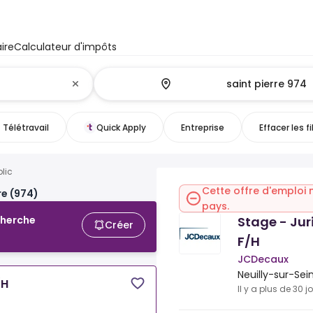
ire
Calculateur d'impôts
Télétravail
Quick Apply
Entreprise
Effacer les fi
blic
Cette offre d'emploi 
re (974)
pays.
Stage - Juri
cherche
Créer
F/H
JCDecaux
Neuilly-sur-Sei
/H
Il y a plus de 30 j