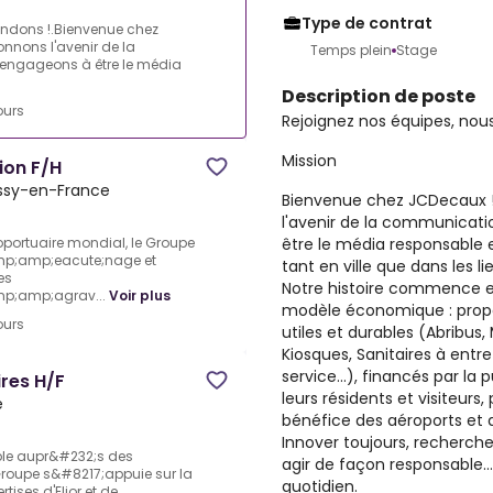
Type de contrat
endons !.Bienvenue chez
nnons l'avenir de la
Temps plein
Stage
engageons à être le média
Description de poste
ours
Rejoignez nos équipes, nou
Mission
tion F/H
ssy-en-France
Bienvenue chez JCDecaux 
l'avenir de la communicati
être le média responsable 
ortuaire mondial, le Groupe
mp;amp;eacute;nage et
tant en ville que dans les 
es
Notre histoire commence e
p;amp;agrav...
Voir plus
modèle économique : propos
ours
utiles et durables (Abribus, 
Kiosques, Sanitaires à entr
service…), financés par la p
ires H/F
leurs résidents et visiteurs,
e
bénéfice des aéroports et 
Innover toujours, recherche
able aupr&#232;s des
agir de façon responsable… 
 Groupe s&#8217;appuie sur la
quotidien.
ses d'Elior et de