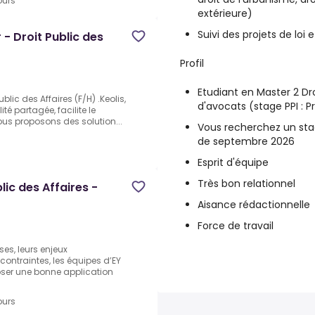
ours
extérieure)
Suivi des projets de loi
- Droit Public des
Profil
Etudiant en Master 2 Dr
lic des Affaires (F/H) .Keolis,
d'avocats (stage PPI : P
é partagée, facilite le
us proposons des solution...
Vous recherchez un sta
de septembre 2026
Esprit d'équipe
Très bon relationnel
ic des Affaires -
Aisance rédactionnelle
Force de travail
ses, leurs enjeux
contraintes, les équipes d’EY
oser une bonne application
ours