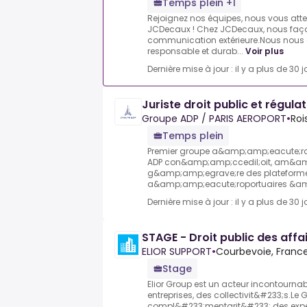
Temps plein +1
Rejoignez nos équipes, nous vous att
JCDecaux ! Chez JCDecaux, nous faço
communication extérieure.Nous nous 
responsable et durab...
Voir plus
Dernière mise à jour : il y a plus de 30 j
Juriste droit public et régula
Groupe ADP / PARIS AEROPORT
•
Roi
Temps plein
Premier groupe a&amp;amp;eacute;rop
ADP con&amp;amp;ccedil;oit, am&a
g&amp;amp;egrave;re des plateform
a&amp;amp;eacute;roportuaires &am
Dernière mise à jour : il y a plus de 30 j
STAGE - Droit public des affa
ELIOR SUPPORT
•
Courbevoie, Franc
Stage
Elior Group est un acteur incontourn
entreprises, des collectivit&#233;s.Le
compl&#233;mentarit&#233; des experti