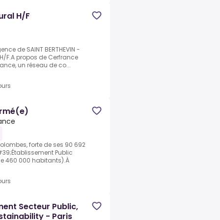
rural H/F
.Agence de SAINT BERTHEVIN -
al H/F.A propos de Cerfrance
ance, un réseau de co...
ours
firmé(e)
ance
olombes, forte de ses 90 692
#39;Établissement Public
 de 460 000 habitants).À
ours
ment Secteur Public,
tainability - Paris