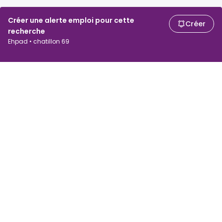
Créer une alerte emploi pour cette
Créer
recherche
Ehpad • chatillon 69
Chercheurs d'emploi
Employeurs
Recherche d'emploi