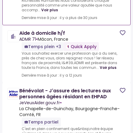
Richesses Humaines.Nous considérons chaque
personnalité comme une valeur ajoutée que nous
accomp...
Voir plus
Dernière mise à jour : il y a plus de 30 jours
Aide à domicile h/f
ADMR 71
•
Mâcon, France
Temps plein +3
Quick Apply
Vous souhaitez exercer une profession qui a du sens,
près de chez vous, alors rejoignez-nous ! 1er réseau
français de proximité, l&#39;ADMR est présente dans
toute la France, dans toutes les commun...
Voir plus
Dernière mise à jour : il y a 12 jours
Bénévolat - J'assure des lectures aux
personnes âgées résidant en EHPAD
JeVeuxAider.gouv.fr
•
La Chapelle-de-Guinchay, Bourgogne-Franche-
Comté, FR
Temps partiel
C'est en plein confinement que&nbsp;notre équipe