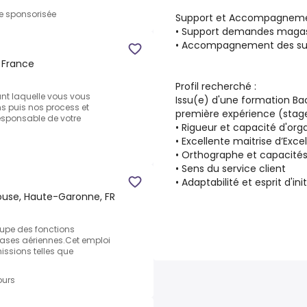
re sponsorisée
Support et Accompagnem
• Support demandes magas
• Accompagnement des suje
, France
Profil recherché :
nt laquelle vous vous
Issu(e) d'une formation Ba
ns puis nos process et
première expérience (stag
esponsable de votre
• Rigueur et capacité d'org
• Excellente maitrise d’Exc
• Orthographe et capacités
• Sens du service client
• Adaptabilité et esprit d'ini
ouse, Haute-Garonne, FR
cupe des fonctions
bases aériennes.Cet emploi
issions telles que
ours