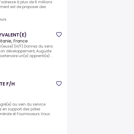
s’adresse à plus de 6 millions
ent est de proposer des
ours
YVALENT(E)
tanie, France
ur(euse) (H/F).Donnez du sens
 son développement, Auguste
rtenaire un(e) apprenti(e) ...
TE F/H
gré(e) au sein du service
z en support des pôles
énérale et Fournisseurs.Vous