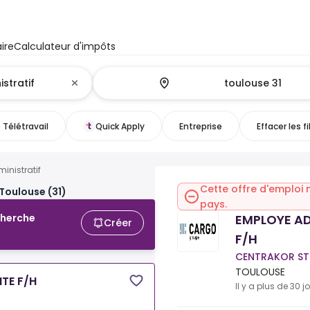
ire
Calculateur d'impôts
Télétravail
Quick Apply
Entreprise
Effacer les fi
inistratif
Cette offre d'emploi 
Toulouse (31)
pays.
EMPLOYE AD
cherche
Créer
F/H
CENTRAKOR ST
TOULOUSE
ITE F/H
Il y a plus de 30 j