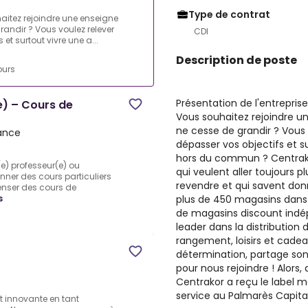
Type de contrat
haitez rejoindre une enseigne
randir ? Vous voulez relever
CDI
et surtout vivre une a...
Description de poste
ours
Présentation de l'entreprise
e) – Cours de
Vous souhaitez rejoindre u
ne cesse de grandir ? Vous 
rance
dépasser vos objectifs et 
hors du commun ? Centrako
) professeur(e) ou
qui veulent aller toujours p
nner des cours particuliers
revendre et qui savent don
nser des cours de
plus de 450 magasins dans t
s
de magasins discount ind
leader dans la distribution 
rangement, loisirs et cadea
détermination, partage son
pour nous rejoindre ! Alors
Centrakor a reçu le label m
service au Palmarès Capital
t innovante en tant