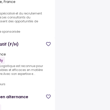
e, France
 spécialisé et du recrutement
e.Les consultants du
sent des opportunités de
re sponsorisée
atif (F/H)
ance
ly
 Logistique est reconnue pour
xibles et efficaces en matière
e.Avec son expertise e...
ours
 en alternance