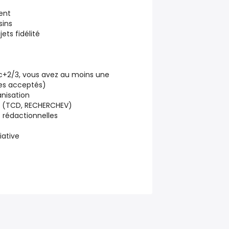
ent
ins
ts fidélité
c+2/3, vous avez au moins une
es acceptés)
anisation
el (TCD, RECHERCHEV)
 rédactionnelles
tiative