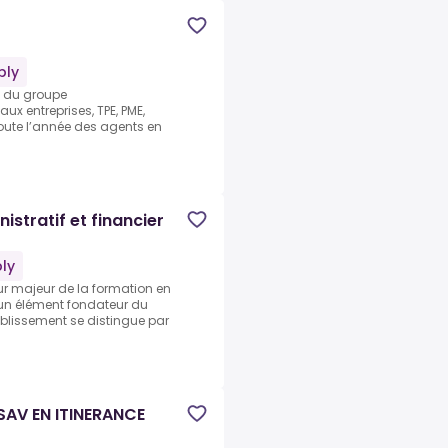
ply
le du groupe
ux entreprises, TPE, PME,
 toute l’année des agents en
stratif et financier
ly
ur majeur de la formation en
u’un élément fondateur du
ablissement se distingue par
SAV EN ITINERANCE