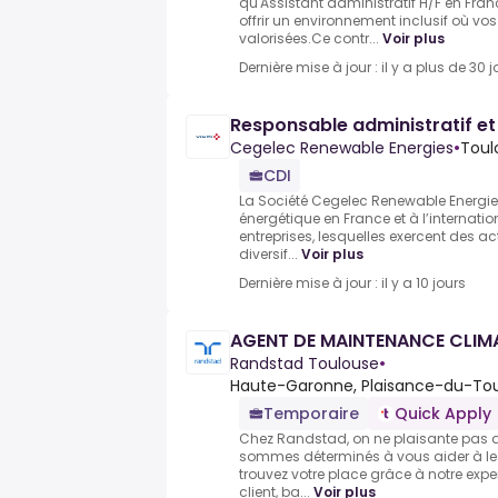
qu'Assistant administratif H/F en Fr
offrir un environnement inclusif où v
valorisées.Ce contr...
Voir plus
Dernière mise à jour : il y a plus de 30 j
Responsable administratif et 
Cegelec Renewable Energies
•
Toul
CDI
La Société Cegelec Renewable Energies 
énergétique en France et à l’internatio
entreprises, lesquelles exercent des ac
diversif...
Voir plus
Dernière mise à jour : il y a 10 jours
AGENT DE MAINTENANCE CLIMA
Randstad Toulouse
•
Haute-Garonne, Plaisance-du-Tou
Temporaire
Quick Apply
Chez Randstad, on ne plaisante pas av
sommes déterminés à vous aider à le t
trouvez votre place grâce à notre expe
client, ba...
Voir plus