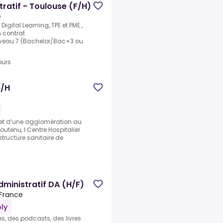
tratif - Toulouse (F/H)
e
Digital Learning,.TPE et PME ,
n contrat
niveau 7 (Bachelor/Bac+3 ou
ours
F/H
 et d’une agglomération au
tenu, l.Centre Hospitalier
structure sanitaire de
ministratif DA (H/F)
 France
ly
s, des podcasts, des livres