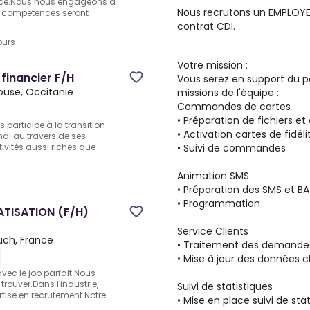
ance.Nous nous engageons à
Nous recrutons un
EMPLOYE 
os compétences seront
c
ontrat CDI.
ours
Votre mission :
financier F/H
Vous serez en support du pô
ouse, Occitanie
missions de l'équipe :
Commandes de cartes
• Préparation de fichiers et
participe à la transition
• Activation cartes de fidéli
nal au travers de ses
• Suivi de commandes
tivités aussi riches que
Animation SMS
• Préparation des SMS et B
• Programmation
TISATION (F/H)
Service Clients
ch, France
• Traitement des demandes 
• Mise à jour des données cl
ec le job parfait.Nous
rouver.Dans l'industrie,
Suivi de statistiques
rtise en recrutement.Notre
• Mise en place suivi de stat