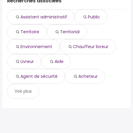
Tournon-sur-Rhône
Recherches associées
territoire
Guilherand-Granges
territorial
Portes-lès-Valence
Assistant administratif
Public
environnement
Bourg-de-Péage
chauffeur livreur
Livron-sur-Drôme
Territoire
Territorial
livreur
Crest
aide
Privas
agent de sécurité
Environnement
Chauffeur livreur
acheteur
agent d'escale
Livreur
Aide
Agent de sécurité
Acheteur
Voir plus