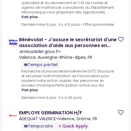
spécialisé et du recrutement en CDI de cadres et
agents de maîtrise.Les consultants du Département
Aéronautique vous proposent des opportunités ...
Voir plus
Dernière mise à jour : il y a 6 jours
•
Offre sponsorisée
Bénévolat - J'assure le secrétariat d'une
association d'aide aux personnes en
douleur
JeVeuxAider.gouv.fr
•
Valence, Auvergne-Rhône-Alpes, FR
Temps partiel
Recherche d'une secrétaire bénévole (H/F).Structurer
et sécuriser l'administration de l'association pour
soutenir notre action auprès des personnes en
douleur chronique.Participation active aux réu...
Voir plus
Dernière mise à jour : il y a 29 jours
EMPLOYE GERMINATION H/F
ADEQUAT VALENCE
•
Valence, Drôme, FR
Temporaire
Quick Apply