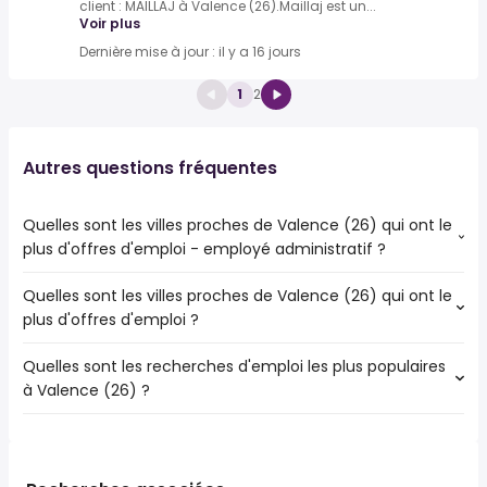
client : MAILLAJ à Valence (26).Maillaj est un...
Voir plus
Dernière mise à jour : il y a 16 jours
1
2
Autres questions fréquentes
Quelles sont les villes proches de Valence (26) qui ont le
plus d'offres d'emploi - employé administratif ?
Quelles sont les villes proches de Valence (26) qui ont le
Les villes proches de Valence (26) qui ont le plus d'offres
plus d'offres d'emploi ?
d'emploi - employé administratif sont :
Romans-sur-Isère
Quelles sont les recherches d'emploi les plus populaires
Les 10 villes proches de Valence (26) qui ont le plus
à Valence (26) ?
d'offres d'emploi sont :
Romans-sur-Isère
Les 10 recherches d'emploi les plus populaires à Valence
Bourg-lès-Valence
(26) sont :
Annonay
public