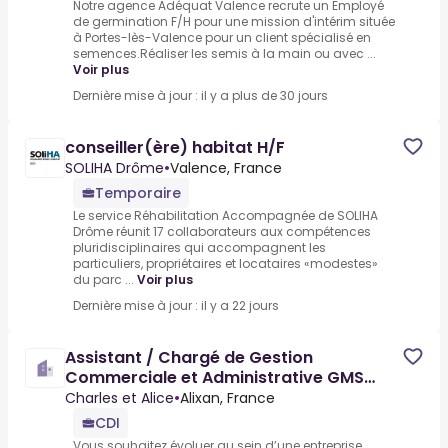
Notre agence Adéquat Valence recrute un Employé
de germination F/H pour une mission d'intérim située
à Portes-lès-Valence pour un client spécialisé en
semences.Réaliser les semis à la main ou avec ...
Voir plus
Dernière mise à jour : il y a plus de 30 jours
conseiller(ère) habitat H/F
SOLIHA Drôme
•
Valence, France
Temporaire
Le service Réhabilitation Accompagnée de SOLIHA
Drôme réunit 17 collaborateurs aux compétences
pluridisciplinaires qui accompagnent les
particuliers, propriétaires et locataires «modestes»
du parc ...
Voir plus
Dernière mise à jour : il y a 22 jours
Assistant / Chargé de Gestion
Commerciale et Administrative GMS
(H/F)
Charles et Alice
•
Alixan, France
CDI
Vous souhaitez évoluer au sein d’une entreprise