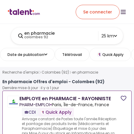
Se connecter
en pharmacie
25 km
colombes 92
Date de publication
Télétravail
Quick Apply
Recherche d'emploi
Colombes (92)
en pharmacie
En pharmacie Offres d'emploi - Colombes (92)
Dernière mise à jour : il y a 1 jour
EMPLOYE en PHARMACIE - RAYONNISTE
PHARM-EMPLOI
•
Paris, Île-de-France, France
CDI
Quick Apply
Arrivage constant de Postes toute l'année.Réception
et pointage des produits livrès (Médicaments et
Parapharmacie).Étiquetage et mise à jour des
prix.Mise à jour du stock en Informatique.Mise en ra...