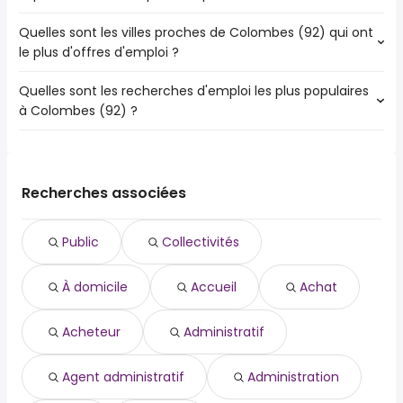
Quelles sont les villes proches de Colombes (92) qui ont
Les villes proches de Colombes (92) qui ont le plus
le plus d'offres d'emploi ?
d'offres d'emploi - en pharmacie sont :
Saint-Denis
Quelles sont les recherches d'emploi les plus populaires
Les 10 villes proches de Colombes (92) qui ont le plus
Argenteuil
à Colombes (92) ?
d'offres d'emploi sont :
Nanterre
Saint-Denis
Asnières-sur-Seine
Les 10 recherches d'emploi les plus populaires à
Argenteuil
Courbevoie
Colombes (92) sont :
Nanterre
Rueil-Malmaison
public
Asnières-sur-Seine
Recherches associées
Levallois-Perret
collectivités
Courbevoie
Clichy
à domicile
Rueil-Malmaison
Neuilly-sur-Seine
Public
Collectivités
accueil
Levallois-Perret
Épinay-sur-Seine
achat
Clichy
À domicile
Accueil
Achat
acheteur
Neuilly-sur-Seine
administratif
Épinay-sur-Seine
agent administratif
Acheteur
Administratif
administration
adv.
Agent administratif
Administration