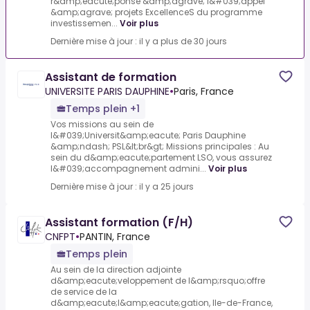
r&amp;eacute;ponse &amp;agrave; l&#039;appel
&amp;agrave; projets ExcellenceS du programme
investissemen...
Voir plus
Dernière mise à jour : il y a plus de 30 jours
Assistant de formation
UNIVERSITE PARIS DAUPHINE
•
Paris, France
Temps plein +1
Vos missions au sein de
l&#039;Universit&amp;eacute; Paris Dauphine
&amp;ndash; PSL&lt;br&gt; Missions principales : Au
sein du d&amp;eacute;partement LSO, vous assurez
l&#039;accompagnement admini...
Voir plus
Dernière mise à jour : il y a 25 jours
Assistant formation (F/H)
CNFPT
•
PANTIN, France
Temps plein
Au sein de la direction adjointe
d&amp;eacute;veloppement de l&amp;rsquo;offre
de service de la
d&amp;eacute;l&amp;eacute;gation, Ile-de-France,