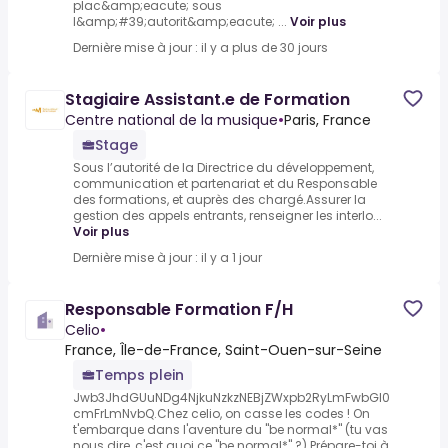
plac&amp;eacute; sous
l&amp;#39;autorit&amp;eacute; ...
Voir plus
Dernière mise à jour : il y a plus de 30 jours
Stagiaire Assistant.e de Formation
Centre national de la musique
•
Paris, France
Stage
Sous l’autorité de la Directrice du développement,
communication et partenariat et du Responsable
des formations, et auprès des chargé.Assurer la
gestion des appels entrants, renseigner les interlo...
Voir plus
Dernière mise à jour : il y a 1 jour
Responsable Formation F/H
Celio
•
France, Île-de-France, Saint-Ouen-sur-Seine
Temps plein
Jwb3JhdGUuNDg4NjkuNzkzNEBjZWxpb2RyLmFwbGl0
cmFrLmNvbQ.Chez celio, on casse les codes ! On
t'embarque dans l'aventure du "be normal*" (tu vas
nous dire, c'est quoi ce "be normal*" ?).Prépare-toi à