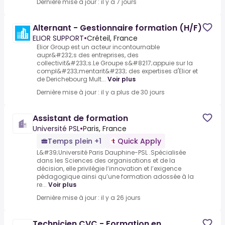
Dernière mise à jour : il y a 7 jours
Alternant - Gestionnaire formation (H/F)
ELIOR SUPPORT
•
Créteil, France
Elior Group est un acteur incontournable
aupr&#232;s des entreprises, des
collectivit&#233;s.Le Groupe s&#8217;appuie sur la
compl&#233;mentarit&#233; des expertises d'Elior et
de Derichebourg Mult...
Voir plus
Dernière mise à jour : il y a plus de 30 jours
Assistant de formation
Université PSL
•
Paris, France
Temps plein +1
Quick Apply
L&#39;Université Paris Dauphine-PSL .Spécialisée
dans les Sciences des organisations et de la
décision, elle privilégie l’innovation et l’exigence
pédagogique ainsi qu’une formation adossée à la
re...
Voir plus
Dernière mise à jour : il y a 26 jours
Technicien CVC - Formation en