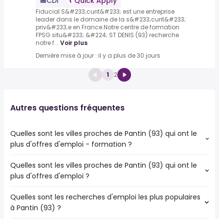
CDI
Quick Apply
Fiducial S&#233;curit&#233; est une entreprise
leader dans le domaine de la s&#233;curit&#233;
priv&#233;e en France.Notre centre de formation
FPSG situ&#233; &#224; ST DENIS (93) recherche
notre f...
Voir plus
Dernière mise à jour : il y a plus de 30 jours
1
2
Autres questions fréquentes
Quelles sont les villes proches de Pantin (93) qui ont le
plus d'offres d'emploi - formation ?
Quelles sont les villes proches de Pantin (93) qui ont le
Les villes proches de Pantin (93) qui ont le plus d'offres
plus d'offres d'emploi ?
d'emploi - formation sont :
Paris
Quelles sont les recherches d'emploi les plus populaires
Les 10 villes proches de Pantin (93) qui ont le plus d'offres
Saint-Denis
à Pantin (93) ?
d'emploi sont :
Montreuil