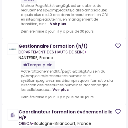
Michael Page&lt;/strong&gt; est un cabinet de
recrutement sp&amp;eacute;cialis&amp;eacute;
depuis plus de 40 ans dans le recrutement en CDI,
en int&amp;eacute;rim, en management de
transition, ains...
Voir plus
Dernière mise à jour : il y a plus de 30 jours
Gestionnaire Formation (h/f)
DEPARTEMENT DES HAUTS DE SEINE
•
NANTERRE, France
Temps plein
Votre rattachement&lt;/p&gt; &lt;p&gt;Au sein du
p&amp;ocirc;le ressources humaines et
syst&amp;egrave;mes d&amp;rsquo;information, la
direction des ressources humaines accompagne
les collaborateu...
Voir plus
Dernière mise à jour : il y a plus de 30 jours
Coordinateur formation évènementielle
H/F
ORECA
•
Boulogne-Billancourt, France