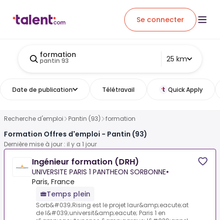
Se connecter
formation
25 km
pantin 93
Date de publication
Télétravail
Quick Apply
Recherche d'emploi
Pantin (93)
formation
Formation Offres d'emploi - Pantin (93)
Dernière mise à jour : il y a 1 jour
Ingénieur formation (DRH)
UNIVERSITE PARIS 1 PANTHEON SORBONNE
•
Paris, France
Temps plein
Sorb&#039;Rising est le projet laur&amp;eacute;at
de l&#039;universit&amp;eacute; Paris 1 en