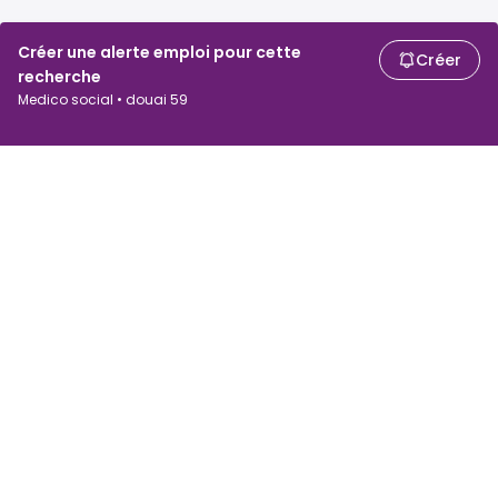
Créer une alerte emploi pour cette
Créer
recherche
Medico social • douai 59
Chercheurs d'emploi
Employeurs
Recherche d'emploi