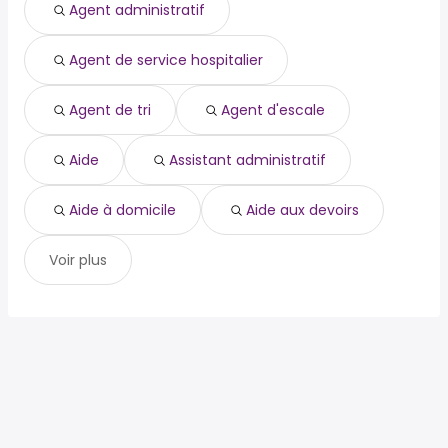
Agent administratif
agent d'escale
Aniche
aide
Rouvroy
assistant administratif
Agent de service hospitalier
aide à domicile
aide aux devoirs
Agent de tri
Agent d'escale
Aide
Assistant administratif
Aide à domicile
Aide aux devoirs
Voir plus