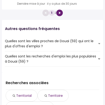
Dernière mise à jour : il y a plus de 30 jours
1
2
Autres questions fréquentes
Quelles sont les villes proches de Douai (59) qui ont le
plus d'offres d'emploi ?
Quelles sont les recherches d'emploi les plus populaires
Les 10 villes proches de Douai (59) qui ont le plus d'offres
à Douai (59) ?
d'emploi sont :
Hénin-Beaumont
Les 10 recherches d'emploi les plus populaires à Douai
Sin-le-Noble
(59) sont :
Harnes
territorial
Somain
Recherches associées
territoire
Méricourt
agent administratif
Courrières
Territorial
Territoire
agent de service hospitalier
Oignies
agent de tri
Montigny-en-Gohelle