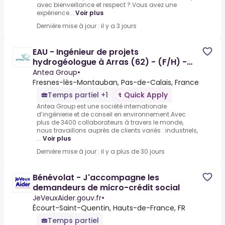
avec bienveillance et respect ?.Vous avez une
expérience...
Voir plus
Dernière mise à jour : il y a 3 jours
EAU - Ingénieur de projets
hydrogéologue à Arras (62) - (F/H) -
ANT014
Antea Group
•
Fresnes-lès-Montauban, Pas-de-Calais, France
Temps partiel +1
Quick Apply
Antea Group est une société internationale
d’ingénierie et de conseil en environnement.Avec
plus de 3400 collaborateurs à travers le monde,
nous travaillons auprès de clients variés : industriels,
...
Voir plus
Dernière mise à jour : il y a plus de 30 jours
Bénévolat - J'accompagne les
demandeurs de micro-crédit social
JeVeuxAider.gouv.fr
•
Écourt-Saint-Quentin, Hauts-de-France, FR
Temps partiel