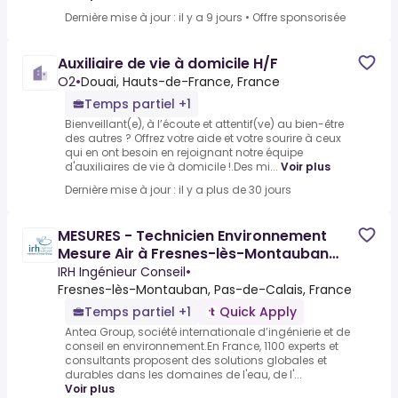
Dernière mise à jour : il y a 9 jours
•
Offre sponsorisée
Auxiliaire de vie à domicile H/F
O2
•
Douai, Hauts-de-France, France
Temps partiel +1
Bienveillant(e), à l’écoute et attentif(ve) au bien-être
des autres ? Offrez votre aide et votre sourire à ceux
qui en ont besoin en rejoignant notre équipe
d'auxiliaires de vie à domicile !.Des mi...
Voir plus
Dernière mise à jour : il y a plus de 30 jours
MESURES - Technicien Environnement
Mesure Air à Fresnes-lès-Montauban
(62) - (F/H) - ANT146
IRH Ingénieur Conseil
•
Fresnes-lès-Montauban, Pas-de-Calais, France
Temps partiel +1
Quick Apply
Antea Group, société internationale d’ingénierie et de
conseil en environnement.En France, 1100 experts et
consultants proposent des solutions globales et
durables dans les domaines de l'eau, de l'...
Voir plus