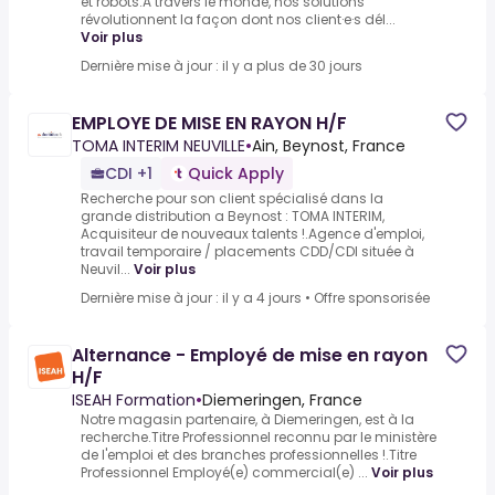
et robots.A travers le monde, nos solutions
révolutionnent la façon dont nos client·e·s dél...
Voir plus
Dernière mise à jour : il y a plus de 30 jours
EMPLOYE DE MISE EN RAYON H/F
TOMA INTERIM NEUVILLE
•
Ain, Beynost, France
CDI +1
Quick Apply
Recherche pour son client spécialisé dans la
grande distribution a Beynost : TOMA INTERIM,
Acquisiteur de nouveaux talents !.Agence d'emploi,
travail temporaire / placements CDD/CDI située à
Neuvil...
Voir plus
Dernière mise à jour : il y a 4 jours
•
Offre sponsorisée
Alternance - Employé de mise en rayon
H/F
ISEAH Formation
•
Diemeringen, France
Notre magasin partenaire, à Diemeringen, est à la
recherche.Titre Professionnel reconnu par le ministère
de l'emploi et des branches professionnelles !.Titre
Professionnel Employé(e) commercial(e) ...
Voir plus