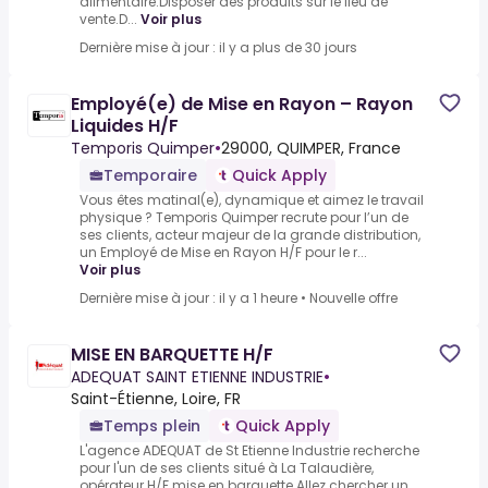
alimentaire.Disposer des produits sur le lieu de
vente.D...
Voir plus
Dernière mise à jour : il y a plus de 30 jours
Employé(e) de Mise en Rayon – Rayon
Liquides H/F
Temporis Quimper
•
29000, QUIMPER, France
Temporaire
Quick Apply
Vous êtes matinal(e), dynamique et aimez le travail
physique ? Temporis Quimper recrute pour l’un de
ses clients, acteur majeur de la grande distribution,
un Employé de Mise en Rayon H/F pour le r...
Voir plus
Dernière mise à jour : il y a 1 heure
•
Nouvelle offre
MISE EN BARQUETTE H/F
ADEQUAT SAINT ETIENNE INDUSTRIE
•
Saint-Étienne, Loire, FR
Temps plein
Quick Apply
L'agence ADEQUAT de St Etienne Industrie recherche
pour l'un de ses clients situé à La Talaudière,
opérateur H/F mise en barquette.Allez chercher un