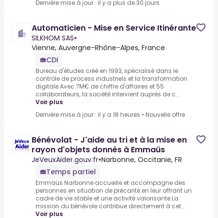
Dernière mise à jour : il y a plus de 30 jours
Automaticien - Mise en Service Itinérante
SILKHOM SAS
•
Vienne, Auvergne-Rhône-Alpes, France
CDI
Bureau d'études créé en 1993, spécialisé dans le
contrôle de process industriels et la transformation
digitale.Avec 7M€ de chiffre d'affaires et 55
collaborateurs, la société intervient auprès de c...
Voir plus
Dernière mise à jour : il y a 18 heures
•
Nouvelle offre
Bénévolat - J'aide au tri et à la mise en
rayon d'objets donnés à Emmaüs
JeVeuxAider.gouv.fr
•
Narbonne, Occitanie, FR
Temps partiel
Emmaüs Narbonne accueille et accompagne des
personnes en situation de précarité en leur offrant un
cadre de vie stable et une activité valorisante.La
mission du bénévole contribue directement à cet...
Voir plus