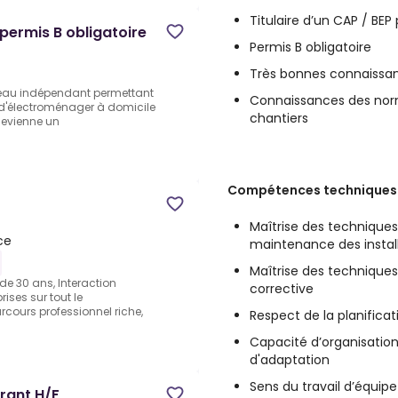
Titulaire d’un CAP / BEP
permis B obligatoire
Permis B obligatoire
Très bonnes connaissanc
seau indépendant permettant
Connaissances des norm
 d'électroménager à domicile
chantiers
 devienne un
Compétences techniques e
Maîtrise des technique
ce
maintenance des install
Maîtrise des technique
de 30 ans, Interaction
corrective
ises sur tout le
rcours professionnel riche,
Respect de la planific
Capacité d’organisation,
d'adaptation
Sens du travail d’équipe
érant H/F