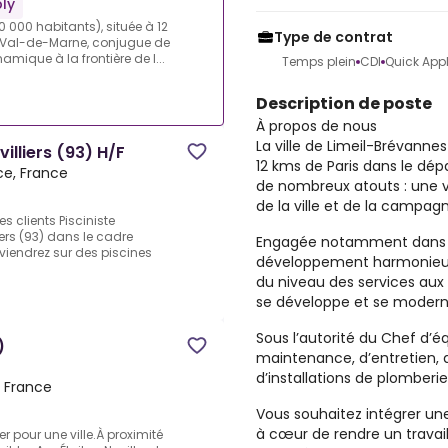
ly
0 000 habitants), située à 12
Type de contrat
 Val-de-Marne, conjugue de
amique à la frontière de l...
Temps plein
CDI
Quick App
Description de poste
À propos de nous
La ville de Limeil-Brévanne
illiers (93) H/F
12 kms de Paris dans le d
ce, France
de nombreux atouts : une vi
de la ville et de la campag
s clients Pisciniste
iers (93) dans le cadre
Engagée notamment dans un
viendrez sur des piscines
développement harmonieux d
du niveau des services aux 
se développe et se modern
Sous l’autorité du Chef d’é
)
maintenance, d’entretien, 
d’installations de plomberi
, France
Vous souhaitez intégrer un
à cœur de rendre un travail
ler pour une ville.À proximité