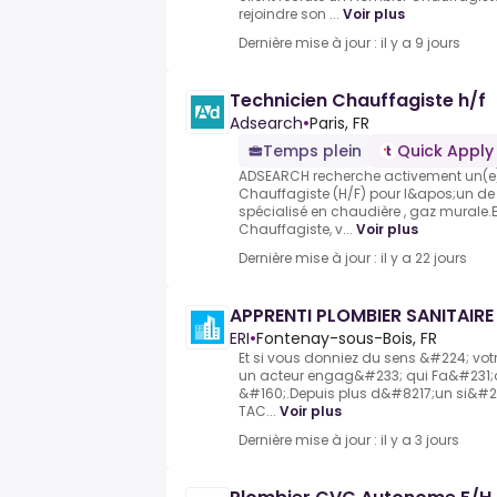
rejoindre son ...
Voir plus
Dernière mise à jour : il y a 9 jours
Technicien Chauffagiste h/f
Adsearch
•
Paris, FR
Temps plein
Quick Apply
ADSEARCH recherche activement un(e)
Chauffagiste (H/F) pour l&apos;un de 
spécialisé en chaudière , gaz murale.
Chauffagiste, v...
Voir plus
Dernière mise à jour : il y a 22 jours
APPRENTI PLOMBIER SANITAIRE
ERI
•
Fontenay-sous-Bois, FR
Et si vous donniez du sens &#224; vot
un acteur engag&#233; qui Fa&#231;on
&#160;.Depuis plus d&#8217;un si&#232;
TAC...
Voir plus
Dernière mise à jour : il y a 3 jours