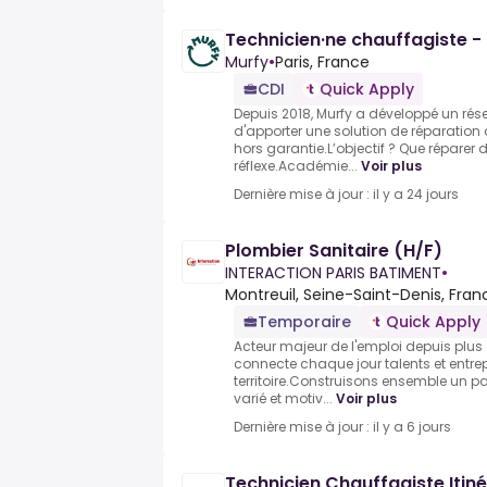
Technicien·ne chauffagiste - 
Murfy
•
Paris, France
CDI
Quick Apply
Depuis 2018, Murfy a développé un ré
d'apporter une solution de réparation
hors garantie.L’objectif ? Que réparer
réflexe.Académie...
Voir plus
Dernière mise à jour : il y a 24 jours
Plombier Sanitaire (H/F)
INTERACTION PARIS BATIMENT
•
Montreuil, Seine-Saint-Denis, Fran
Temporaire
Quick Apply
Acteur majeur de l'emploi depuis plus 
connecte chaque jour talents et entrepr
territoire.Construisons ensemble un pa
varié et motiv...
Voir plus
Dernière mise à jour : il y a 6 jours
Technicien Chauffagiste Itin