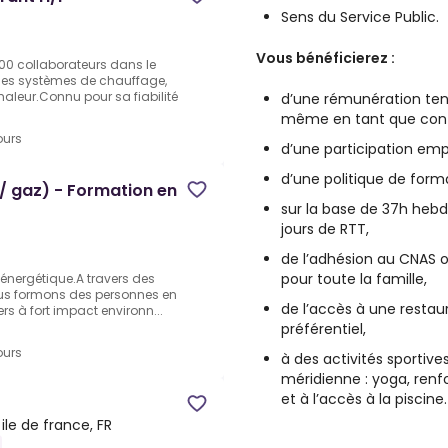
Sens du Service Public.
Vous bénéficierez :
00 collaborateurs dans le
des systèmes de chauffage,
haleur.Connu pour sa fiabilité
d’une rémunération te
même en tant que contr
ours
d’une participation emp
d’une politique de for
/ gaz) - Formation en
sur la base de 37h hebd
jours de RTT,
de l’adhésion au CNAS 
pour toute la famille,
n énergétique.A travers des
nous formons des personnes en
de l’accès à une restaur
rs à fort impact environn...
préférentiel,
ours
à des activités sportiv
méridienne : yoga, renf
et à l’accès à la piscine.
, ile de france, FR