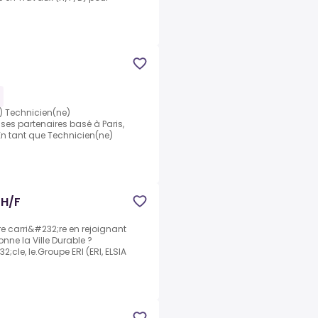
 Technicien(ne)
ses partenaires basé à Paris,
En tant que Technicien(ne)
 H/F
re carri&#232;re en rejoignant
ne la Ville Durable ?
cle, le.Groupe ERI (ERI, ELSIA