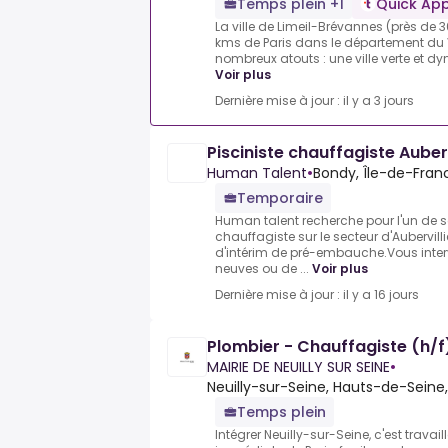
Temps plein +1
Quick App
La ville de Limeil-Brévannes (près de 3
kms de Paris dans le département du
nombreux atouts : une ville verte et dyn
Voir plus
Dernière mise à jour : il y a 3 jours
Pisciniste chauffagiste Auberv
Human Talent
•
Bondy, Île-de-Fran
Temporaire
Human talent recherche pour l'un de se
chauffagiste sur le secteur d'Aubervill
d'intérim de pré-embauche.Vous inter
neuves ou de ...
Voir plus
Dernière mise à jour : il y a 16 jours
Plombier - Chauffagiste (h/f
MAIRIE DE NEUILLY SUR SEINE
•
Neuilly-sur-Seine, Hauts-de-Seine
Temps plein
Intégrer Neuilly-sur-Seine, c'est travail