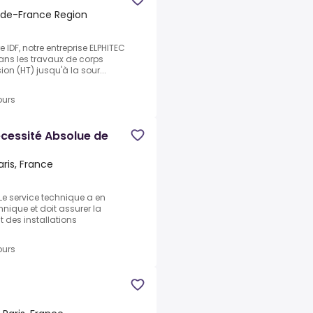
e-de-France Region
e IDF, notre entreprise ELPHITEC
ans les travaux de corps
on (HT) jusqu'à la sour...
ours
écessité Absolue de
aris, France
Le service technique a en
hnique et doit assurer la
des installations
ours