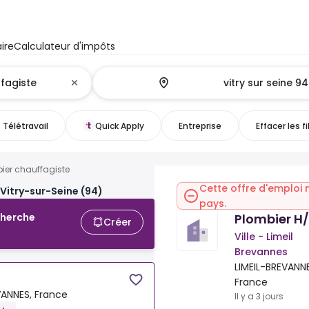
ire
Calculateur d'impôts
Télétravail
Quick Apply
Entreprise
Effacer les fi
ier chauffagiste
Cette offre d'emploi 
Vitry-sur-Seine (94)
pays.
Plombier H
cherche
Créer
Ville - Limeil
Brevannes
LIMEIL-BREVANNE
France
VANNES, France
Il y a 3 jours