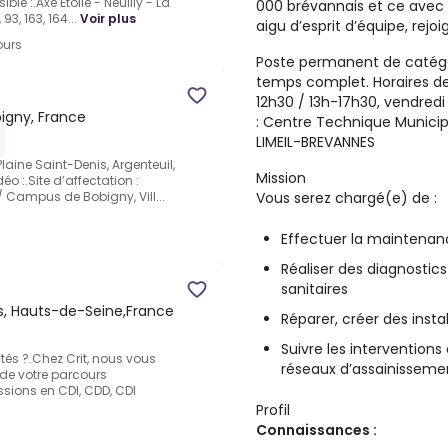
le :.Axe Étoile - Neuilly - La
000 brévannais et ce avec 
93, 163, 164...
Voir plus
aigu d’esprit d’équipe, rejo
ours
Poste permanent de catégor
temps complet. Horaires de 
12h30 / 13h-17h30, vendredi 
igny, France
: Centre Technique Municip
LIMEIL-BREVANNES
Plaine Saint-Denis, Argenteuil,
Mission
o :.Site d’affectation :
Vous serez chargé(e) de :
/ Campus de Bobigny, Vill...
Effectuer la maintenanc
Réaliser des diagnosti
sanitaires
, Hauts-de-Seine,France
Réparer, créer des insta
Suivre les interventions
ités ?.Chez Crit, nous vous
réseaux d’assainisseme
e votre parcours
sions en CDI, CDD, CDI
Profil
Connaissances :