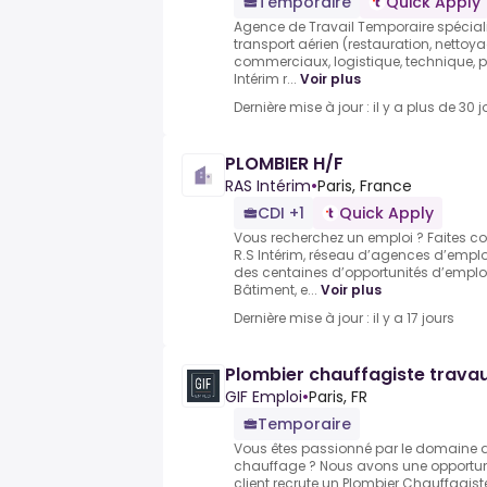
Temporaire
Quick Apply
Agence de Travail Temporaire spécial
transport aérien (restauration, nettoya
commerciaux, logistique, technique, p
Intérim r...
Voir plus
Dernière mise à jour : il y a plus de 30 j
PLOMBIER H/F
RAS Intérim
•
Paris, France
CDI +1
Quick Apply
Vous recherchez un emploi ? Faites co
R.S Intérim, réseau d’agences d’empl
des centaines d’opportunités d’emplo
Bâtiment, e...
Voir plus
Dernière mise à jour : il y a 17 jours
Plombier chauffagiste trava
GIF Emploi
•
Paris, FR
Temporaire
Vous êtes passionné par le domaine d
chauffage ? Nous avons une opportuni
client recrute un Plombier Chauffagist