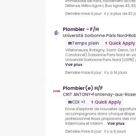
immédiate de Paris, facilement accessib
Défense, Métro ligne 1, Bus lignes 43, 82, 
Dernière mise à jour : il y a plus de 30 j
Plombier - F/H
Université Sorbonne Paris Nord
•
Bob
Temps plein
Quick Apply
Villetaneuse, Bobigny, Saint-Denis, La 
Condorcet).Sorbonne Paris Nord en vidé
Université Sorbonne Paris Nord (USPN) 
Voir plus
Dernière mise à jour : il y a 14 jours
Plombier(e) H/F
CRIT ANTONY
•
Fontenay-aux-Roses
CDI +1
Quick Apply
Envie d'explorer de nouvelles opportun
accompagnons dans chaque étape d
professionnel.Nous proposons des mis
Intérimaire et Intérim ...
Voir plus
Dernière mise à jour : il y a 6 jours