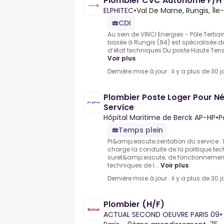
Plombier CVC Autonome F/H
ELPHITEC
•
Val De Marne, Rungis, Îl
CDI
Au sein de VINCI Energies - Pôle Tertiair
basée à Rungis (94) est spécialisée d
d’état techniques.Du poste Haute Tensi
Voir plus
Dernière mise à jour : il y a plus de 30 j
Plombier Poste Loger Pour N
Service
Hôpital Maritime de Berck AP-HP
•
P
Temps plein
Pr&amp;eacute;sentation du service : 
charge la conduite de la politique tec
suret&amp;eacute; de fonctionnement 
techniques de l...
Voir plus
Dernière mise à jour : il y a plus de 30 j
Plombier (H/F)
ACTUAL SECOND OEUVRE PARIS 09
•