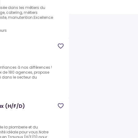
isée dans les métiers du
ge, catering, métiers
iste, manutention.Excellence
ours
nfiances à nos différences !
oi de 180 agences, propose
i dans le secteur du
ux (H/F/D)
e la plomberie et du
té idéale pour vous.Notre
e en Travaux (H/F/D) pour