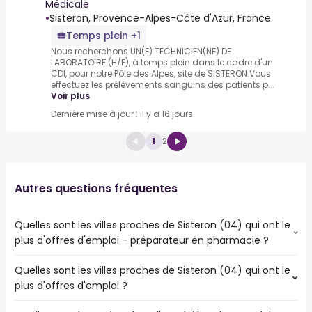
Médicale
•
Sisteron, Provence-Alpes-Côte d'Azur, France
Temps plein +1
Nous recherchons UN(E) TECHNICIEN(NE) DE
LABORATOIRE (H/F), à temps plein dans le cadre d'un
CDI, pour notre Pôle des Alpes, site de SISTERON.Vous
effectuez les prélèvements sanguins des patients p...
Voir plus
Dernière mise à jour : il y a 16 jours
1
2
Autres questions fréquentes
Quelles sont les villes proches de Sisteron (04) qui ont le
plus d'offres d'emploi - préparateur en pharmacie ?
Quelles sont les villes proches de Sisteron (04) qui ont le
Les villes proches de Sisteron (04) qui ont le plus d'offres
plus d'offres d'emploi ?
d'emploi - préparateur en pharmacie sont :
Digne-les-Bains