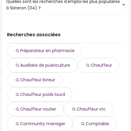
Quelles sont les recherches d'emploi les plus populaires
Les 10 villes proches de Sisteron (04) qui ont le plus
Forcalquier
à Sisteron (04) ?
d'offres d'emploi sont :
Digne-les-Bains
Les 10 recherches d'emploi les plus populaires à Sisteron
Forcalquier
(04) sont :
auxiliaire de puériculture
Recherches associées
chauffeur
chauffeur livreur
Préparateur en pharmacie
chauffeur poids lourd
chauffeur routier
Auxiliaire de puériculture
Chauffeur
chauffeur vtc
community manager
comptable
Chauffeur livreur
conducteur de travaux
dame de compagnie
Chauffeur poids lourd
Chauffeur routier
Chauffeur vtc
Community manager
Comptable