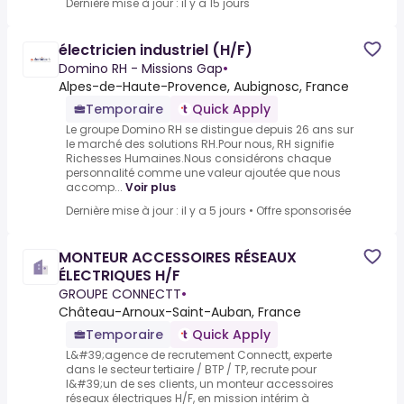
Dernière mise à jour : il y a 15 jours
électricien industriel (H/F)
Domino RH - Missions Gap
•
Alpes-de-Haute-Provence, Aubignosc, France
Temporaire
Quick Apply
Le groupe Domino RH se distingue depuis 26 ans sur
le marché des solutions RH.Pour nous, RH signifie
Richesses Humaines.Nous considérons chaque
personnalité comme une valeur ajoutée que nous
accomp...
Voir plus
Dernière mise à jour : il y a 5 jours
•
Offre sponsorisée
MONTEUR ACCESSOIRES RÉSEAUX
ÉLECTRIQUES H/F
GROUPE CONNECTT
•
Château-Arnoux-Saint-Auban, France
Temporaire
Quick Apply
L&#39;agence de recrutement Connectt, experte
dans le secteur tertiaire / BTP / TP, recrute pour
l&#39;un de ses clients, un monteur accessoires
réseaux électriques H/F, en mission intérim à