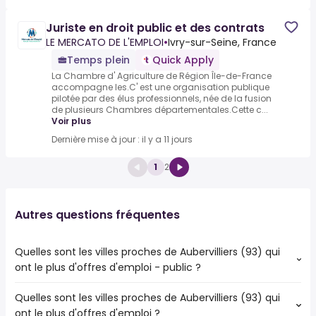
Juriste en droit public et des contrats
LE MERCATO DE L'EMPLOI
•
Ivry-sur-Seine, France
Temps plein
Quick Apply
La Chambre d' Agriculture de Région Île-de-France
accompagne les.C' est une organisation publique
pilotée par des élus professionnels, née de la fusion
de plusieurs Chambres départementales.Cette c...
Voir plus
Dernière mise à jour : il y a 11 jours
1
2
Autres questions fréquentes
Quelles sont les villes proches de Aubervilliers (93) qui
ont le plus d'offres d'emploi - public ?
Quelles sont les villes proches de Aubervilliers (93) qui
Les villes proches de Aubervilliers (93) qui ont le plus
ont le plus d'offres d'emploi ?
d'offres d'emploi - public sont :