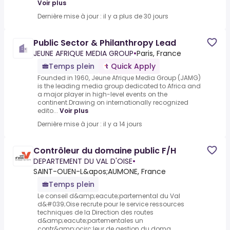
Voir plus
Dernière mise à jour : il y a plus de 30 jours
Public Sector & Philanthropy Lead
JEUNE AFRIQUE MEDIA GROUP
•
Paris, France
Temps plein
Quick Apply
Founded in 1960, Jeune Afrique Media Group (JAMG)
is the leading media group dedicated to Africa and
a major player in high-level events on the
continent.Drawing on internationally recognized
edito...
Voir plus
Dernière mise à jour : il y a 14 jours
Contrôleur du domaine public F/H
DEPARTEMENT DU VAL D'OISE
•
SAINT-OUEN-L&apos;AUMONE, France
Temps plein
Le conseil d&amp;eacute;partemental du Val
d&#039;Oise recrute pour le service ressources
techniques de la Direction des routes
d&amp;eacute;partementales un
contr&amp;ocirc;leur de gestion du doma...