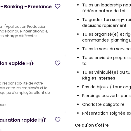
Tu as un leadership natu
- Banking - Freelance
fédérer autour de toi
Tu gardes ton sang-froi
décisions rapidement
ion (Application Production
nde banque internationale,
Tu es organisé(e) et rig
en charge différentes
commandes, plannings
Tu as le sens du service
Tu as envie de progress
ion Rapide H/F
toi
Tu es véhiculé(e) ou tu
Règles internes
 responsabilité de votre
Pas de bijoux / faux ong
lais entre les employés et le
équipe d’employés allant de
Piercings couverts par 
Charlotte obligatoire
ours
Présentation soignée exi
auration rapide H/F
Ce qu'on t'offre