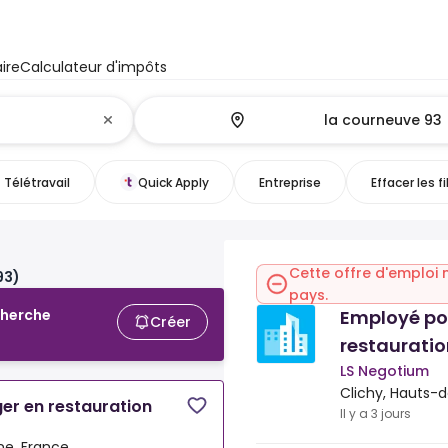
ire
Calculateur d'impôts
Télétravail
Quick Apply
Entreprise
Effacer les fi
Cette offre d'emploi 
93)
pays.
Employé po
cherche
Créer
restauratio
LS Negotium
Clichy, Hauts-
er en restauration
Il y a 3 jours
ne, France