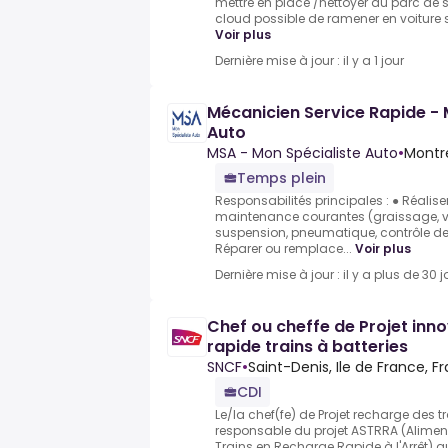
mettre en place /nettoyer au parc de s
cloud possible de ramener en voiture 
Voir plus
Dernière mise à jour : il y a 1 jour
Mécanicien Service Rapide - 
Auto
MSA - Mon Spécialiste Auto
•
Montre
Temps plein
Responsabilités principales : ● Réalise
maintenance courantes (graissage, v
suspension, pneumatique, contrôle de
Réparer ou remplace...
Voir plus
Dernière mise à jour : il y a plus de 30 j
Chef ou cheffe de Projet inn
rapide trains à batteries
SNCF
•
Saint-Denis, Ile de France, F
CDI
Le/la chef(fe) de Projet recharge des tr
responsable du projet ASTRRA (Alimen
Trains en Recharge Rapide à l'Arrêt) qu