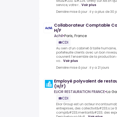
situ&#233; &#224; Gresy Sur Aix.En q
service, votre r...
Voir plus
Dernière mise à jour : il y a plus de 30 j
Collaborateur Comptable Co
H/F
Achil
•
Paris, France
CDI
Au sein d’un cabinet à taille humaine
portefeuille clients avec un bon nive
couvrent l’ensemble de la production c
vo...
Voir plus
Dernière mise à jour : il y a 21 jours
Employé polyvalent de restau
(H/F)
ELIOR RESTAURATION FRANCE
•
La Ga
CDI
Elior Group est un acteur incontourn
entreprises, des collectivit&#233;s.Le
compl&#233;mentarit&#233; des experti
Derichebourg Mult...
Voir plus