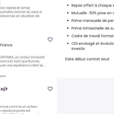
Repas offert à chaque 
ion rapide et aimez
 souhaitez donner du sens à
Mutuelle : 50% prise e
ersonnes en situation de
Prime mensuelle de pe
Prime trimestrielle de 
Cadre de travail formate
CDI envisagé et évolutio
, France
investis
DAFFAIRS, un acteur innovant
Date début contrat aout
France.En tant que Runner,
rer une expérience client ex...
ours
 H/F
reconnue comme un acteur
 rapide.Le poste est