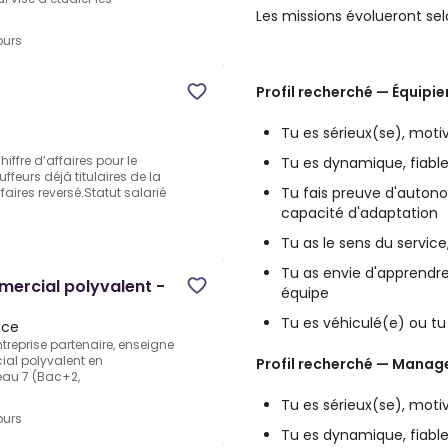
Les missions évolueront s
ours
Profil recherché — Équipie
Tu es sérieux(se), moti
ffre d’affaires pour le
Tu es dynamique, fiable
feurs déjà titulaires de la
Tu fais preuve d'auton
aires reversé.Statut salarié
capacité d'adaptation
Tu as le sens du service
Tu as envie d'apprendre
mercial polyvalent -
équipe
Tu es véhiculé(e) ou tu
nce
ntreprise partenaire, enseigne
ial polyvalent en
Profil recherché — Manag
veau 7 (Bac+2,
Tu es sérieux(se), moti
ours
Tu es dynamique, fiable