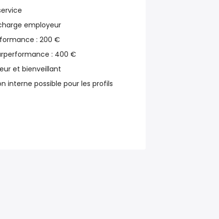
service
n charge employeur
rformance : 200 €
surperformance : 400 €
ur et bienveillant
n interne possible pour les profils