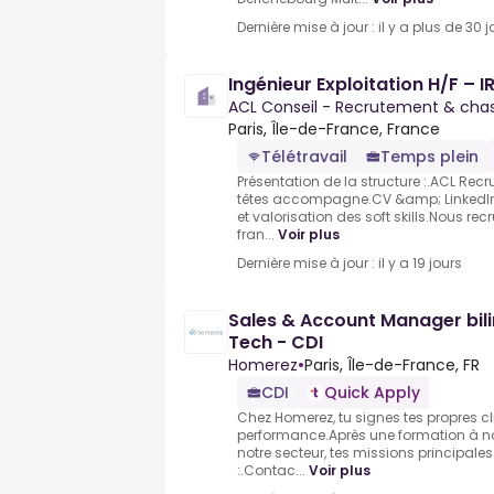
Dernière mise à jour : il y a plus de 30 j
Ingénieur Exploitation H/F – I
ACL Conseil - Recrutement & chas
Paris, Île-de-France, France
Télétravail
Temps plein
Présentation de la structure :.ACL R
têtes accompagne.CV &amp; LinkedIn,
et valorisation des soft skills.Nous re
fran...
Voir plus
Dernière mise à jour : il y a 19 jours
Sales & Account Manager bili
Tech - CDI
Homerez
•
Paris, Île-de-France, FR
CDI
Quick Apply
Chez Homerez, tu signes tes propres cl
performance.Après une formation à n
notre secteur, tes missions principales
:.Contac...
Voir plus