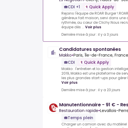
CDI +1
Quick Apply
Rejoins l'équipe de ROAR Burger !.ROAR 
généreux fait maison, servi dans une
rythmée, au cœur de Clichy.Nous recru
équipe dès ...
Voir plus
Dernière mise à jour : il y a 3 jours
Candidatures spontanées
Makko
•
Paris, Île-de-France, Franc
CDI
Quick Apply
Makko : l'entretien et la gestion intell
2019, Makko est une plateforme de serv
les plus grandes start-ups pour gérer le
Voir plus
Dernière mise à jour : il y a 23 jours
Manutentionnaire - 91 € - Re
Restauration rapide
•
Levallois-Perr
Temps plein
Charger un camion avec du matériel a