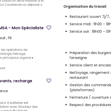
t cloud.Fin de la mission a st
sur Courbevoie ou déposer s...
Organisation du travail
Restaurant ouvert 7j/7,
Service midi : 11h30 – 18
MSA - Mon Spécialiste
Service soir : 18h00 – 01
uil , FR
r les opérations de
Préparation des burgers
idange, freinage,
l'enseigne
s principaux organe ●
Service client et enca
ours
Nettoyage, rangement e
restaurant
ovants, recharge
Gestion des commandes 
(plateformes)
rance
Fermeture / ouverture d
ains à batteries est
Respect des procédures 
tation avec Stockeur des
i vise à étudier les