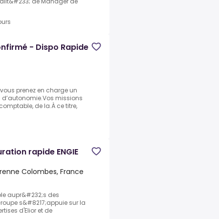
ualit&#233; de Manager de
ours
nfirmé - Dispo Rapide
, vous prenez en charge un
au d’autonomie.Vos missions
omptable, de la.À ce titre,
ration rapide ENGIE
renne Colombes, France
able aupr&#232;s des
 Groupe s&#8217;appuie sur la
ses d'Elior et de