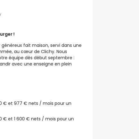
y
urger !
r généreux fait maison, servi dans une
thmée, au cœur de Clichy. Nous
otre équipe dès début septembre :
randir avec une enseigne en plein
 € et 977 € nets / mois pour un
 € et 1 600 € nets / mois pour un