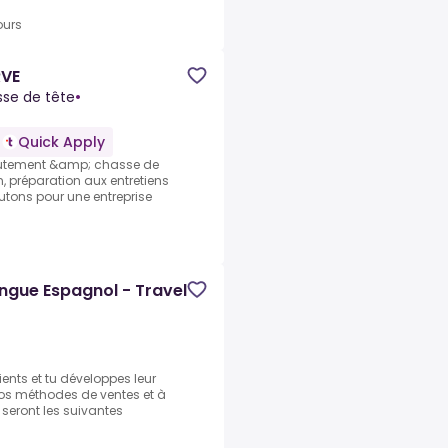
ours
RVE
se de tête
•
Quick Apply
ecrutement &amp; chasse de
 préparation aux entretiens
crutons pour une entreprise
ngue Espagnol - Travel
ients et tu développes leur
os méthodes de ventes et à
 seront les suivantes