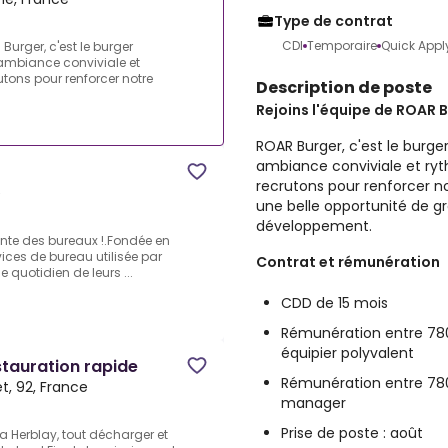
Type de contrat
CDI
Temporaire
Quick Appl
Burger, c'est le burger
 ambiance conviviale et
tons pour renforcer notre
Description de poste
Rejoins l'équipe de ROAR B
ROAR Burger, c'est le burge
ambiance conviviale et ry
recrutons pour renforcer n
e
une belle opportunité de g
développement.
igente des bureaux !.Fondée en
ices de bureau utilisée par
Contrat et rémunération
 quotidien de leurs ...
CDD de 15 mois
Rémunération entre 780
équipier polyvalent
stauration rapide
Rémunération entre 780
et, 92, France
manager
Prise de poste : août
 Herblay, tout décharger et