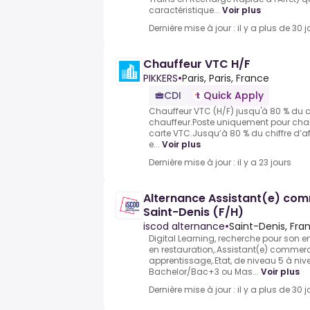
caractéristique...
Voir plus
Dernière mise à jour : il y a plus de 30 j
Chauffeur VTC H/F
PIKKERS
•
Paris, Paris, France
CDI
Quick Apply
Chauffeur VTC (H/F) jusqu'à 80 % du chi
chauffeur.Poste uniquement pour chauf
carte VTC.Jusqu’à 80 % du chiffre d’aff
e...
Voir plus
Dernière mise à jour : il y a 23 jours
Alternance Assistant(e) com
Saint-Denis (F/H)
iscod alternance
•
Saint-Denis, Fra
Digital Learning, recherche pour son e
en restauration,.Assistant(e) commerc
apprentissage,.Etat, de niveau 5 à ni
Bachelor/Bac+3 ou Mas...
Voir plus
Dernière mise à jour : il y a plus de 30 j