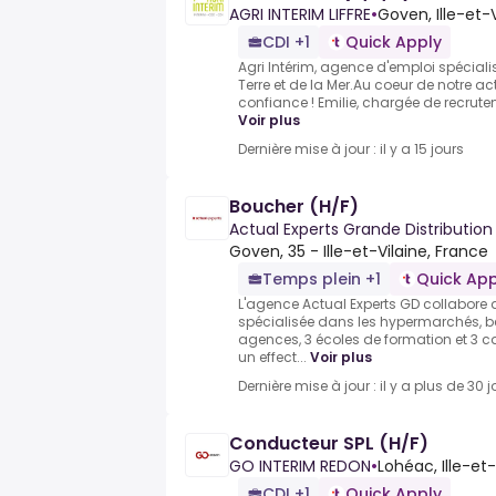
AGRI INTERIM LIFFRE
•
Goven, Ille-et-
CDI +1
Quick Apply
Agri Intérim, agence d'emploi spéciali
Terre et de la Mer.Au coeur de notre act
confiance ! Emilie, chargée de recrutem
Voir plus
Dernière mise à jour : il y a 15 jours
Boucher (H/F)
Actual Experts Grande Distributio
Goven, 35 - Ille-et-Vilaine, France
Temps plein +1
Quick App
L'agence Actual Experts GD collabore 
spécialisée dans les hypermarchés, b
agences, 3 écoles de formation et 3 c
un effect...
Voir plus
Dernière mise à jour : il y a plus de 30 j
Conducteur SPL (H/F)
GO INTERIM REDON
•
Lohéac, Ille-et-
CDI +1
Quick Apply