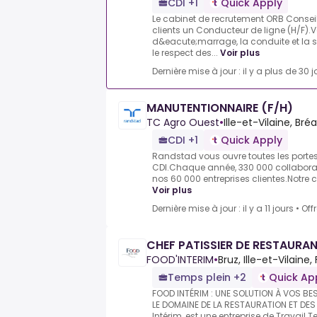
CDI +1
Quick Apply
Le cabinet de recrutement ORB Consei
clients un Conducteur de ligne (H/F).
d&eacute;marrage, la conduite et la s
le respect des...
Voir plus
Dernière mise à jour : il y a plus de 30 j
MANUTENTIONNAIRE (F/H)
TC Agro Ouest
•
Ille-et-Vilaine, Br
CDI +1
Quick Apply
Randstad vous ouvre toutes les portes d
CDI.Chaque année, 330 000 collaborate
nos 60 000 entreprises clientes.Notre cl
Voir plus
Dernière mise à jour : il y a 11 jours
•
Off
CHEF PATISSIER DE RESTAURAN
FOOD'INTERIM
•
Bruz, Ille-et-Vilaine
Temps plein +2
Quick Ap
FOOD INTÉRIM : UNE SOLUTION À VOS B
LE DOMAINE DE LA RESTAURATION ET DE
Intérim, est une entreprise de Travail