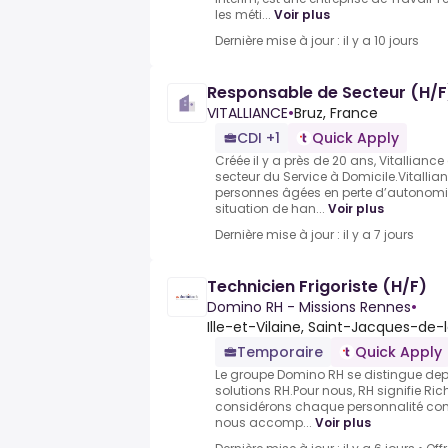
les méti...
Voir plus
Dernière mise à jour : il y a 10 jours
Responsable de Secteur (H/F
VITALLIANCE
•
Bruz, France
CDI +1
Quick Apply
Créée il y a près de 20 ans, Vitallianc
secteur du Service à Domicile.Vitall
personnes âgées en perte d’autonomie
situation de han...
Voir plus
Dernière mise à jour : il y a 7 jours
Technicien Frigoriste (H/F)
Domino RH - Missions Rennes
•
Ille-et-Vilaine, Saint-Jacques-de-
Temporaire
Quick Apply
Le groupe Domino RH se distingue dep
solutions RH.Pour nous, RH signifie R
considérons chaque personnalité co
nous accomp...
Voir plus