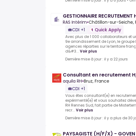
Dernière mise à jour : il y a 6 jours
•
Off
GESTIONNAIRE RECRUTEMENT 
RAS Intérim
•
Châtillon-sur-Seiche,
CDI +1
Quick Apply
Avec plus de 1 000 collaborateurs et u
9e arrondissement de Lyon, le groupe 
agences réparties sur le territoire fra
d&#3...
Voir plus
Dernière mise à jour : il y a 22 jours
Consultant en recrutement H
aquila RH
•
Bruz, France
CDI +1
Vous êtes consultant(e) en recrutem
expérimenté(e) et vous souhaitez dével
RH Rennes Sud, fait partie de Misterte
recr...
Voir plus
Dernière mise à jour : il y a plus de 30 j
PAYSAGISTE (H/F/X) - GOVEN