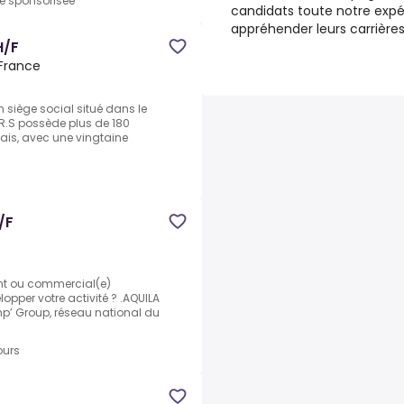
re sponsorisée
candidats toute notre expé
appréhender leurs carrières
H/F
 France
n siège social situé dans le
R.S possède plus de 180
nçais, avec une vingtaine
/F
ent ou commercial(e)
opper votre activité ? .AQUILA
mp’ Group, réseau national du
ours