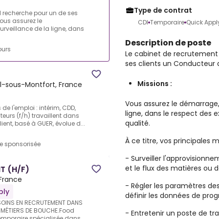
Type de contrat
l recherche pour un de ses
Vous assurez le
CDI
Temporaire
Quick Appl
urveillance de la ligne, dans
Description de poste
ours
Le cabinet de recrutement
ses clients un Conducteur d
Missions :
éal-sous-Montfort, France
Vous assurez le démarrage, 
e l'emploi : intérim, CDD,
ligne, dans le respect des 
urs (f/h) travaillent dans
qualité.
ient, basé à GUER, évolue d...
À ce titre, vos principales m
re sponsorisée
- Surveiller l'approvisionn
et le flux des matières ou 
T (H/F)
, France
- Régler les paramètres d
ply
définir les données de pr
ESOINS EN RECRUTEMENT DANS
S MÉTIERS DE BOUCHE.Food
- Entretenir un poste de tra
 Temporaire spécialisée dans