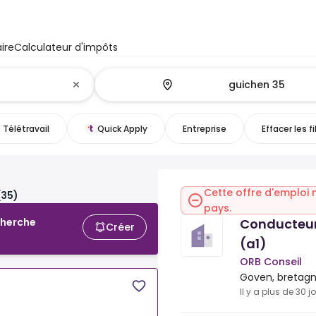
ire
Calculateur d'impôts
Télétravail
Quick Apply
Entreprise
Effacer les fi
Cette offre d'emploi 
(35)
pays.
Conducteur
cherche
Créer
(a1)
ORB Conseil
Goven, bretag
Il y a plus de 30 j