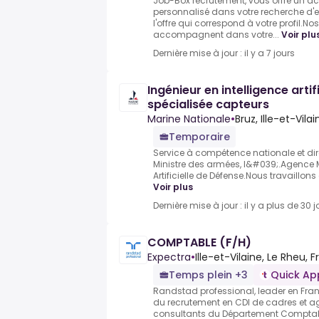
Job-Box recrutement, vous offre un
personnalisé dans votre recherche d'
l'offre qui correspond à votre profil.No
accompagnent dans votre...
Voir plu
Dernière mise à jour : il y a 7 jours
Ingénieur en intelligence artifi
spécialisée capteurs
Marine Nationale
•
Bruz, Ille-et-Vilai
Temporaire
Service à compétence nationale et di
Ministre des armées, l&#039;.Agence Min
Artificielle de Défense.Nous travaillons
Voir plus
Dernière mise à jour : il y a plus de 30 j
COMPTABLE (F/H)
Expectra
•
Ille-et-Vilaine, Le Rheu, 
Temps plein +3
Quick Ap
Randstad professional, leader en Franc
du recrutement en CDI de cadres et ag
consultants du Département Comptabi