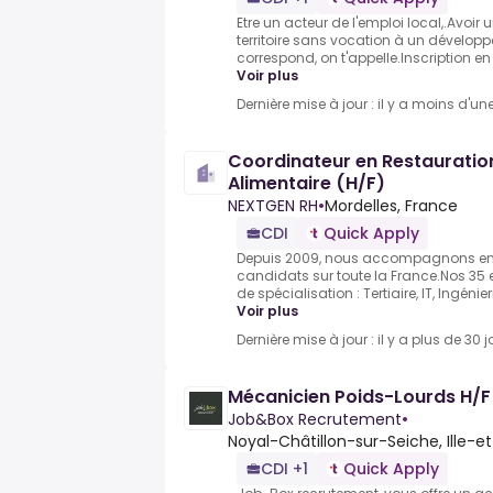
Etre un acteur de l'emploi local,.Avoir
territoire sans vocation à un développ
correspond, on t'appelle.Inscription e
Voir plus
Dernière mise à jour : il y a moins d'un
Coordinateur en Restauration
Alimentaire (H/F)
NEXTGEN RH
•
Mordelles, France
CDI
Quick Apply
Depuis 2009, nous accompagnons entrep
candidats sur toute la France.Nos 35 e
de spécialisation : Tertiaire, IT, Ingénierie
Voir plus
Dernière mise à jour : il y a plus de 30 j
Mécanicien Poids-Lourds H/F
Job&Box Recrutement
•
Noyal-Châtillon-sur-Seiche, Ille-et
CDI +1
Quick Apply