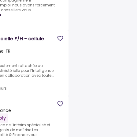
 accompagnement
emploi, nous avons forcément
s conseillers vous
s
cielle F/H - cellule
ne, FR
rectement rattachée au
istérielle pour l’Intelligence
 en collaboration avec toute...
ours
France
ply
e de l'intérim spécialisé et
ents de maîtrise.Les
lité & Finance vous