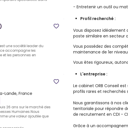
- Entretenir un outil ou mat
Profil recherché :
)
Vous disposez idéalement 
poste similaire en secteur 
Vous possédez des compét
e est une société leader du
iance accompagne les
maintenance de 1er niveau
 et les personnes en
Vous êtes rigoureux, autono
L'entreprise :
Le cabinet ORB Conseil est
profils rares et recherchés 
la-Lande, France
Nous garantissons à nos cli
uis 26 ans sur le marché des
territoriale pour répondre 
ichesses Humaines.Nous
de recrutement en CDI - CD
mme une valeur ajoutée que
Grâce à un accompagnemen