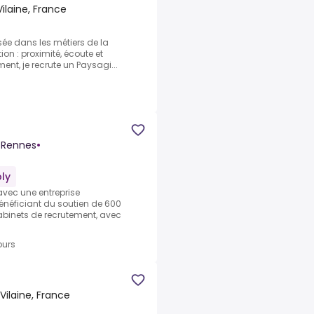
Vilaine, France
sée dans les métiers de la
ion : proximité, écoute et
ent, je recrute un Paysagi...
n Rennes
•
ly
avec une entreprise
énéficiant du soutien de 600
abinets de recrutement, avec
ours
Vilaine, France