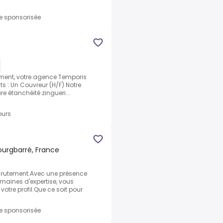
re sponsorisée
tement, votre agence Temporis
ts : Un Couvreur (H/F) Notre
re étanchéité zingueri...
ours
Bourgbarré, France
ecrutement.Avec une présence
maines d'expertise, vous
otre profil.Que ce soit pour
re sponsorisée