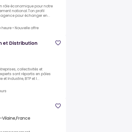
 un rôle économique pour notre
ement national.Ton profil
n agence pour échanger en...
e heure
•
Nouvelle offre
 et Distribution
rises, collectivités et
xperts sont répartis en pôles
 et Industrie, BTP et I...
ours
-Vilaine,France