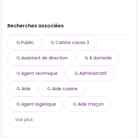
Nîmes
Les 10 recherches d'emploi les plus populaires à Arles (13)
Avignon
sont :
Istres
public
Miramas
Recherches associées
cariste caces 3
Le Pontet
assistant de direction
Châteaurenard
Public
Cariste caces 3
à domicile
Beaucaire
agent technique
Tarascon
Assistant de direction
À domicile
administratif
Saint-Gilles
aide
Saint-Martin-de-Crau
aide cuisine
Agent technique
Administratif
agent logistique
aide maçon
Aide
Aide cuisine
Agent logistique
Aide maçon
Voir plus