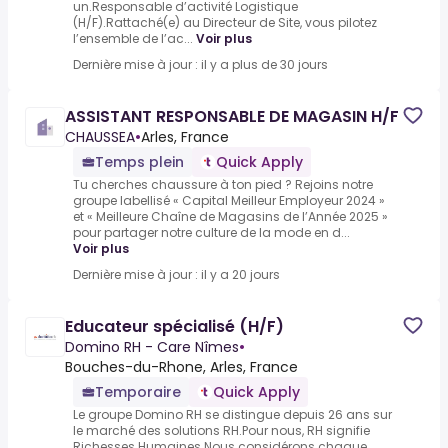
un.Responsable d’activité Logistique
(H/F).Rattaché(e) au Directeur de Site, vous pilotez
l’ensemble de l’ac...
Voir plus
Dernière mise à jour : il y a plus de 30 jours
ASSISTANT RESPONSABLE DE MAGASIN H/F
CHAUSSEA
•
Arles, France
Temps plein
Quick Apply
Tu cherches chaussure à ton pied ? Rejoins notre
groupe labellisé « Capital Meilleur Employeur 2024 »
et « Meilleure Chaîne de Magasins de l’Année 2025 »
pour partager notre culture de la mode en d...
Voir plus
Dernière mise à jour : il y a 20 jours
Educateur spécialisé (H/F)
Domino RH - Care Nîmes
•
Bouches-du-Rhone, Arles, France
Temporaire
Quick Apply
Le groupe Domino RH se distingue depuis 26 ans sur
le marché des solutions RH.Pour nous, RH signifie
Richesses Humaines.Nous considérons chaque