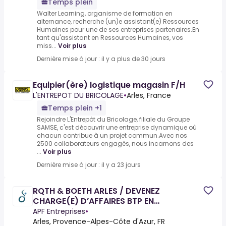
Temps plein
Walter Learning, organisme de formation en
alternance, recherche (un)e assistant(e) Ressources
Humaines pour une de ses entreprises partenaires.En
tant qu'assistant en Ressources Humaines, vos
miss...
Voir plus
Dernière mise à jour : il y a plus de 30 jours
Equipier(ère) logistique magasin F/H
L'ENTREPOT DU BRICOLAGE
•
Arles, France
Temps plein +1
Rejoindre L'Entrepôt du Bricolage, filiale du Groupe
SAMSE, c'est découvrir une entreprise dynamique où
chacun contribue à un projet commun.Avec nos
2500 collaborateurs engagés, nous incarnons des
...
Voir plus
Dernière mise à jour : il y a 23 jours
RQTH & BOETH ARLES / DEVENEZ
CHARGE(E) D’AFFAIRES BTP EN
ELECTRICITE / POEI CHARGE(E) DE
APF Entreprises
•
PROJETS EN
Arles, Provence-Alpes-Côte d'Azur, FR