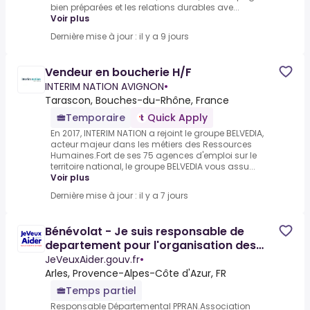
bien préparées et les relations durables ave...
Voir plus
Dernière mise à jour : il y a 9 jours
Vendeur en boucherie H/F
INTERIM NATION AVIGNON
•
Tarascon, Bouches-du-Rhône, France
Temporaire
Quick Apply
En 2017, INTERIM NATION a rejoint le groupe BELVEDIA,
acteur majeur dans les métiers des Ressources
Humaines.Fort de ses 75 agences d'emploi sur le
territoire national, le groupe BELVEDIA vous assu...
Voir plus
Dernière mise à jour : il y a 7 jours
Bénévolat - Je suis responsable de
departement pour l'organisation des
évacuation d'Animaux lors de
JeVeuxAider.gouv.fr
•
Arles, Provence-Alpes-Côte d'Azur, FR
Temps partiel
Responsable Départemental PPRAN.Association