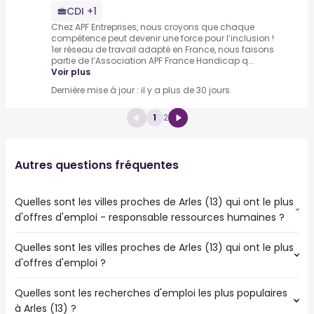
CDI +1
Chez APF Entreprises, nous croyons que chaque
compétence peut devenir une force pour l’inclusion !
1er réseau de travail adapté en France, nous faisons
partie de l’Association APF France Handicap q...
Voir plus
Dernière mise à jour : il y a plus de 30 jours
1
2
Autres questions fréquentes
Quelles sont les villes proches de Arles (13) qui ont le plus
d'offres d'emploi - responsable ressources humaines ?
Quelles sont les villes proches de Arles (13) qui ont le plus
Les villes proches de Arles (13) qui ont le plus d'offres
d'offres d'emploi ?
d'emploi - responsable ressources humaines sont :
Nîmes
Quelles sont les recherches d'emploi les plus populaires
Les 10 villes proches de Arles (13) qui ont le plus d'offres
Avignon
à Arles (13) ?
d'emploi sont :