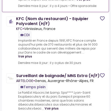
Dernière mise à jour : il y a 4 jours
•
Offre sponsorisée
KFC (Nom du restaurant) - Equipier
Polyvalent (H/F)
KFC
•
Vénissieux, France
CDI
Implanté en France depuis 1991, KFC France compte
aujourd'hui près de 370 restaurants et plus de 14 000
collaborateurs qui servent des milliers de repas par
jour.Dans le cadre de son développement ...
Voir plus
Dernière mise à jour : il y a plus de 30 jours
Surveillant de baignade/ MNS Extra (H/F)
ARTELOGE
•
Genas, Auvergne-Rhône-Alpes, FR
Temps plein
Le ParkEst H&ocirc;tel &amp; Spa****.Lyon-Saint
Exup&eacute;ry et du parc Eurexpo.Il propose 60
chambres modernes, ainsi que trois salons
d&eacute;di&eacute;s aux s&eacute;minaires et
&eacute;v&eac...
Voir plus