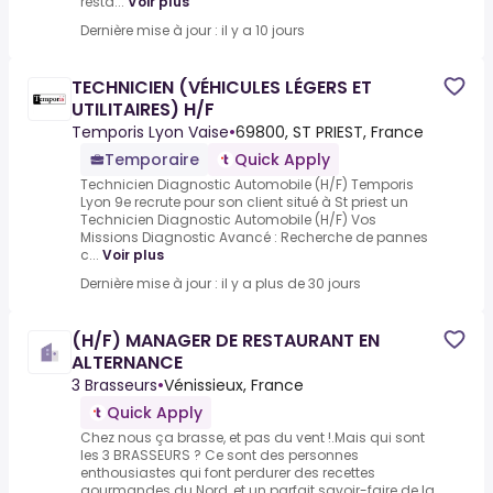
resta...
Voir plus
Dernière mise à jour : il y a 10 jours
TECHNICIEN (VÉHICULES LÉGERS ET
UTILITAIRES) H/F
Temporis Lyon Vaise
•
69800, ST PRIEST, France
Temporaire
Quick Apply
Technicien Diagnostic Automobile (H/F) Temporis
Lyon 9e recrute pour son client situé à St priest un
Technicien Diagnostic Automobile (H/F) Vos
Missions Diagnostic Avancé : Recherche de pannes
c...
Voir plus
Dernière mise à jour : il y a plus de 30 jours
(H/F) MANAGER DE RESTAURANT EN
ALTERNANCE
3 Brasseurs
•
Vénissieux, France
Quick Apply
Chez nous ça brasse, et pas du vent !.Mais qui sont
les 3 BRASSEURS ? Ce sont des personnes
enthousiastes qui font perdurer des recettes
gourmandes du Nord, et un parfait savoir-faire de la