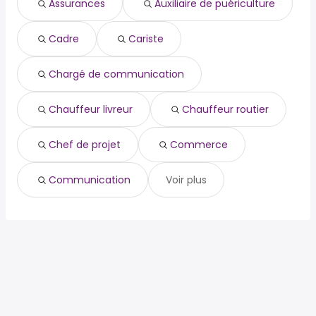
Assurances
Auxiliaire de puériculture
cariste
Meyzieu
Genas
chargé de communication
Décines-Charpieu
Cadre
Cariste
chauffeur livreur
Saint-Fons
chauffeur routier
Villefontaine
chef de projet
Chargé de communication
commerce
communication
Chauffeur livreur
Chauffeur routier
Chef de projet
Commerce
Communication
Voir plus