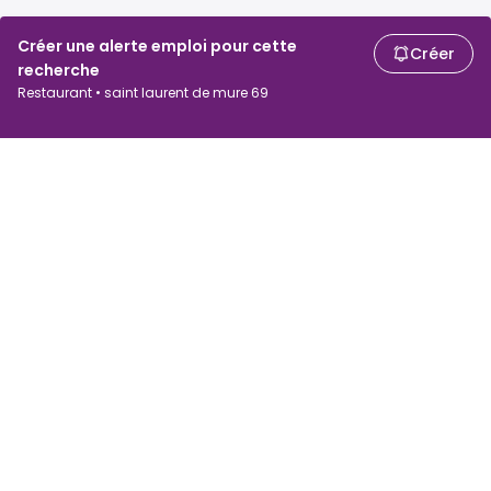
Créer une alerte emploi pour cette
Créer
recherche
Restaurant • saint laurent de mure 69
Chercheurs d'emploi
Employeurs
Recherche d'emploi