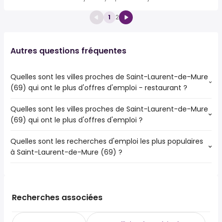
1
2
Autres questions fréquentes
Quelles sont les villes proches de Saint-Laurent-de-Mure
(69) qui ont le plus d'offres d'emploi - restaurant ?
Quelles sont les villes proches de Saint-Laurent-de-Mure
Les villes proches de Saint-Laurent-de-Mure (69) qui ont
(69) qui ont le plus d'offres d'emploi ?
le plus d'offres d'emploi - restaurant sont :
Lyon
Quelles sont les recherches d'emploi les plus populaires
Les 10 villes proches de Saint-Laurent-de-Mure (69) qui
Villeurbanne
à Saint-Laurent-de-Mure (69) ?
ont le plus d'offres d'emploi sont :
Vénissieux
Lyon
Vaulx-en-Velin
Les 10 recherches d'emploi les plus populaires à Saint-
Villeurbanne
Saint-Priest
Laurent-de-Mure (69) sont :
Vénissieux
Bron
assurances
Vaulx-en-Velin
Recherches associées
Meyzieu
auxiliaire de puériculture
Saint-Priest
Décines-Charpieu
cadre
Bron
Saint-Fons