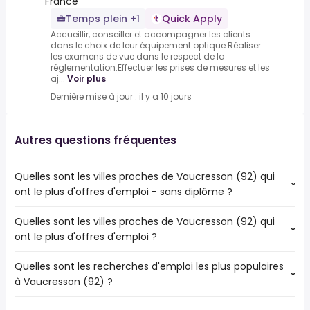
France
Temps plein +1
Quick Apply
Accueillir, conseiller et accompagner les clients
dans le choix de leur équipement optique.Réaliser
les examens de vue dans le respect de la
réglementation.Effectuer les prises de mesures et les
aj...
Voir plus
Dernière mise à jour : il y a 10 jours
Autres questions fréquentes
Quelles sont les villes proches de Vaucresson (92) qui
ont le plus d'offres d'emploi - sans diplôme ?
Quelles sont les villes proches de Vaucresson (92) qui
Les villes proches de Vaucresson (92) qui ont le plus
ont le plus d'offres d'emploi ?
d'offres d'emploi - sans diplôme sont :
Boulogne-Billancourt
Quelles sont les recherches d'emploi les plus populaires
Les 10 villes proches de Vaucresson (92) qui ont le plus
Nanterre
à Vaucresson (92) ?
d'offres d'emploi sont :
Versailles
Boulogne-Billancourt
Rueil-Malmaison