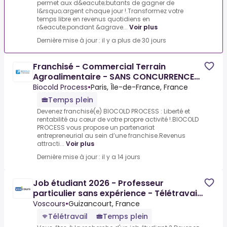
permet aux d&eacute;butants de gagner de
l&rsquo;argent chaque jour !.Transformez votre
temps libre en revenus quotidiens en
r&eacute;pondant &agrave...
Voir plus
Dernière mise à jour : il y a plus de 30 jours
Franchisé - Commercial Terrain
Agroalimentaire - SANS CONCURRENCE
(H/F)
Biocold Process
•
Paris, Île-de-France, France
Temps plein
Devenez franchisé(e) BIOCOLD PROCESS : Liberté et
rentabilité au cœur de votre propre activité !.BIOCOLD
PROCESS vous propose un partenariat
entrepreneurial au sein d’une franchise.Revenus
attracti...
Voir plus
Dernière mise à jour : il y a 14 jours
Job étudiant 2026 - Professeur
particulier sans expérience - Télétravail
possible - 12 à 28€/h
Voscours
•
Guizancourt, France
Télétravail
Temps plein