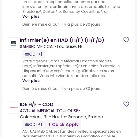
croissance exceptionnelle, soutenue par une
innovation extraordinaire avec des produits tels que
Silestone®, Dekton® et Sensa by Cosentino®, ai...
Voir plus
Dernière mise à jour : il y a plus de 30 jours
Infirmier(e) en HAD (H/F) (H/F/D)
SAMSIC MEDICAL
•
Toulouse, FR
CDI +1
Votre agence Samsic Médical Occitanie recrute
un(e) infirmier(ère) spécialisé(e) en soins à domicile,
disposant d'une expérience significative en soins
palliatifs.Vous interviendrez au domicile des...
Voir plus
Dernière mise à jour : il y a plus de 30 jours
IDE H/F - CDD
ACTUAL MEDICAL TOULOUSE
•
Colomiers, 31 - Haute-Garonne, France
CDI +1
Quick Apply
ACTUAL MEDICAL est l'un des meilleurs spécialistes en
recrutement CDD, CDI, Intérim ou vacation dans le