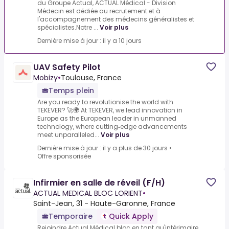
du Groupe Actual, ACTUAL Médical - Division
Médecin est dédiée au recrutement et à
l'accompagnement des médecins généralistes et
spécialistes.Notre ...
Voir plus
Dernière mise à jour : il y a 10 jours
UAV Safety Pilot
Mobizy
•
Toulouse, France
Temps plein
Are you ready to revolutionise the world with
TEKEVER? 🚀🌍 At TEKEVER, we lead innovation in
Europe as the European leader in unmanned
technology, where cutting‑edge advancements
meet unparalleled...
Voir plus
Dernière mise à jour : il y a plus de 30 jours
•
Offre sponsorisée
Infirmier en salle de réveil (F/H)
ACTUAL MEDICAL BLOC LORIENT
•
Saint-Jean, 31 - Haute-Garonne, France
Temporaire
Quick Apply
Rejoindre Actual Médical bloc en tant qu'intérimaire