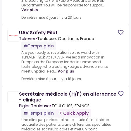
31), reporting to Pierre Fabre Medical Care's R&D
Department.You will be responsible for suppor...
Voir plus
Dernière mise à jour : il y a 23 jours
UAV Safety Pilot
Tekever
•
Toulouse, Occitanie, France
Temps plein
Are you ready to revolutionise the world with
TEKEVER? 🚀🌍.At TEKEVER, we lead innovation in
Europe as the European leader in unmanned
technology, where cutting-edge advancements
meet unparalleled...
Voir plus
Dernière mise à jour : il y a 18 jours
Secrétaire médicale (H/F) en alternance
- clinique
Pigier Toulouse
•
TOULOUSE, FRANCE
Temps plein
Quick Apply
Une clinique pluridisciplinaire située à.La clinique
accueille des patients dans différentes spécialités
médicales et chirurgicales et met un point