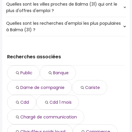
Quelles sont les villes proches de Balma (31) qui ont le
Les villes proches de Balma (31) qui ont le plus d'offres
plus d'offres d'emploi ?
d'emploi - secrétaire médical sont :
Toulouse
Quelles sont les recherches d'emploi les plus populaires
Les 10 villes proches de Balma (31) qui ont le plus d'offres
Colomiers
à Balma (31) ?
d'emploi sont :
Tournefeuille
Toulouse
Blagnac
Les 10 recherches d'emploi les plus populaires à Balma
Colomiers
Cugnaux
(31) sont :
Tournefeuille
Plaisance-du-Touch
public
Blagnac
Recherches associées
Ramonville-Saint-Agne
banque
Cugnaux
Castanet-Tolosan
dame de compagnie
Plaisance-du-Touch
Saint-Orens-de-Gameville
Public
Banque
cariste
Ramonville-Saint-Agne
L'Union
cdd
Castanet-Tolosan
Dame de compagnie
Cariste
cdd 1 mois
Saint-Orens-de-Gameville
chargé de communication
L'Union
chauffeur poids lourd
Cdd
Cdd 1 mois
commerce
commercial
Chargé de communication
Chauffeur poids lourd
Commerce