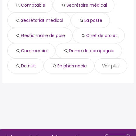
comptable
Tonnay-Charente
Comptable
Secrétaire médical
dame de compagnie
Surgères
de nuit
Secrétariat médical
La poste
en pharmacie
gestionnaire de paie
job étudiant
Gestionnaire de paie
Chef de projet
maison de retraite
pilote de drone
Commercial
Dame de compagnie
De nuit
En pharmacie
Voir plus