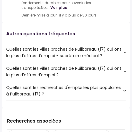
fondements durables pour l'avenir des
transports.Not...
Voir plus
Dernière mise à jour : il y a plus de 30 jours
Autres questions fréquentes
Quelles sont les villes proches de Puilboreau (17) qui ont
le plus d'offres d'emploi - secrétaire médical ?
Quelles sont les villes proches de Puilboreau (17) qui ont
Les villes proches de Puilboreau (17) qui ont le plus
le plus d'offres d'emploi ?
d'offres d'emploi - secrétaire médical sont :
La Rochelle
Quelles sont les recherches d'emploi les plus populaires
Les 10 villes proches de Puilboreau (17) qui ont le plus
Surgères
à Puilboreau (17) ?
d'offres d'emploi sont :
La Rochelle
Les 10 recherches d'emploi les plus populaires à
Fontenay-le-Comte
Puilboreau (17) sont :
Luçon
chef de projet
Aytré
Recherches associées
commercial
Périgny