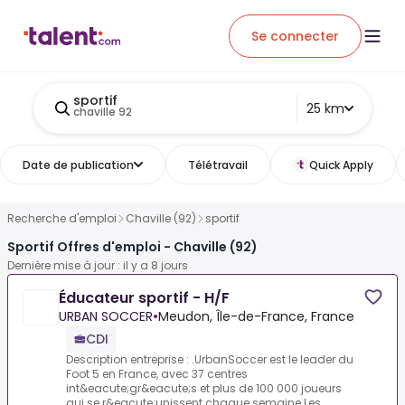
Se connecter
sportif
25 km
chaville 92
Date de publication
Télétravail
Quick Apply
Recherche d'emploi
Chaville (92)
sportif
Sportif Offres d'emploi - Chaville (92)
Dernière mise à jour : il y a 8 jours
Éducateur sportif - H/F
URBAN SOCCER
•
Meudon, Île-de-France, France
CDI
Description entreprise : .UrbanSoccer est le leader du
Foot 5 en France, avec 37 centres
int&eacute;gr&eacute;s et plus de 100 000 joueurs
qui se r&eacute;unissent chaque semaine.Les