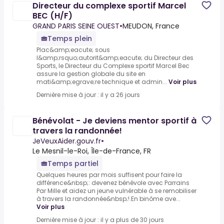
Directeur du complexe sportif Marcel
BEC (H/F)
GRAND PARIS SEINE OUEST
•
MEUDON, France
Temps plein
Plac&amp;eacute; sous
l&amp;rsquo;autorit&amp;eacute; du Directeur des
Sports, le Directeur du Complexe sportif Marcel Bec
assure la gestion globale du site en
mati&amp;egrave;re technique et admin...
Voir plus
Dernière mise à jour : il y a 26 jours
Bénévolat - Je deviens mentor sportif à
travers la randonnée!
JeVeuxAider.gouv.fr
•
Le Mesnil-le-Roi, Île-de-France, FR
Temps partiel
Quelques heures par mois suffisent pour faire la
différence&nbsp;: devenez bénévole avec Parrains
Par Mille et aidez un jeune vulnérable à se remobiliser
à travers la randonnée&nbsp;!.En binôme ave...
Voir plus
Dernière mise à jour : il y a plus de 30 jours