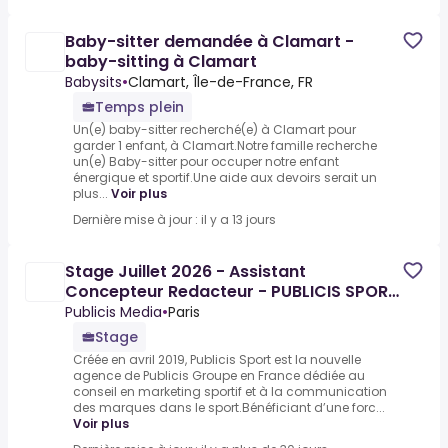
Baby-sitter demandée à Clamart -
baby-sitting à Clamart
Babysits
•
Clamart, Île-de-France, FR
Temps plein
Un(e) baby-sitter recherché(e) à Clamart pour
garder 1 enfant, à Clamart.Notre famille recherche
un(e) Baby-sitter pour occuper notre enfant
énergique et sportif.Une aide aux devoirs serait un
plus...
Voir plus
Dernière mise à jour : il y a 13 jours
Stage Juillet 2026 - Assistant
Concepteur Redacteur - PUBLICIS SPORT
- H/F
Publicis Media
•
Paris
Stage
Créée en avril 2019, Publicis Sport est la nouvelle
agence de Publicis Groupe en France dédiée au
conseil en marketing sportif et à la communication
des marques dans le sport.Bénéficiant d’une forc...
Voir plus