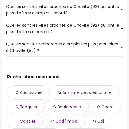
Quelles sont les villes proches de Chaville (92) qui ont le
plus d'offres d'emploi - sportif ?
Quelles sont les villes proches de Chaville (92) qui ont le
Les villes proches de Chaville (92) qui ont le plus d'offres
plus d'offres d'emploi ?
d'emploi - sportif sont :
Boulogne-Billancourt
Quelles sont les recherches d'emploi les plus populaires
Les 10 villes proches de Chaville (92) qui ont le plus
Versailles
à Chaville (92) ?
d'offres d'emploi sont :
Rueil-Malmaison
Boulogne-Billancourt
Issy-les-Moulineaux
Les 10 recherches d'emploi les plus populaires à Chaville
Versailles
Clamart
(92) sont :
Rueil-Malmaison
Suresnes
audiovisuel
Issy-les-Moulineaux
Recherches associées
Meudon
auxiliaire de puériculture
Clamart
Bagneux
banquier
Suresnes
Châtillon
Audiovisuel
Auxiliaire de puériculture
boulangerie
Meudon
Châtenay-Malabry
cadre
Bagneux
Banquier
Boulangerie
Cadre
caissier
Châtillon
cdd 1 mois
Châtenay-Malabry
cdi
Caissier
Cdd 1 mois
Cdi
chauffeur livreur