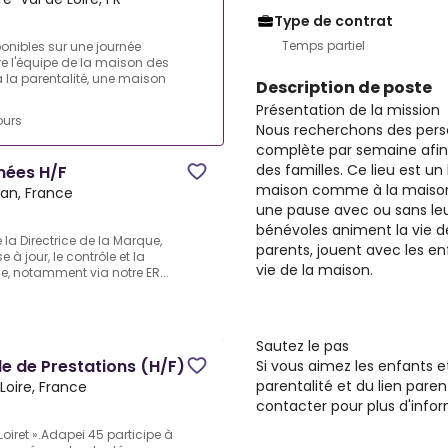
Type de contrat
Temps partiel
nibles sur une journée
e l'équipe de la maison des
 à la parentalité, une maison
Description de poste
Présentation de la mission
ours
Nous recherchons des perso
complète par semaine afin 
des familles. Ce lieu est un
nées H/F
maison comme à la maison o
an, France
une pause avec ou sans leu
bénévoles animent la vie de
 la Directrice de la Marque,
parents, jouent avec les en
à jour, le contrôle et la
vie de la maison.
se, notamment via notre ER...
Sautez le pas
e de Prestations (H/F)
Si vous aimez les enfants et
parentalité et du lien pare
Loire, France
contacter pour plus d'info
oiret ».Adapei 45 participe à