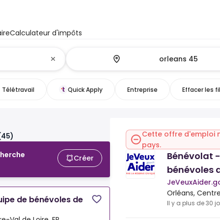
ire
Calculateur d'impôts
Télétravail
Quick Apply
Entreprise
Effacer les fi
Cette offre d'emploi 
(45)
pays.
Bénévolat -
cherche
Créer
bénévoles d
JeVeuxAider.go
Orléans, Centre
uipe de bénévoles de
Il y a plus de 30 j
e-Val de Loire, FR