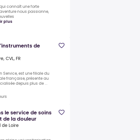
qui connaît une forte
 aventure nous passionne,
uvelles
ir plus
'instruments de
e, CVL, FR
 Service, est une filiale du
ale française, présente au
cialisée depuis plus de ...
ours
 le service de soins
nt de la douleur
 de Loire