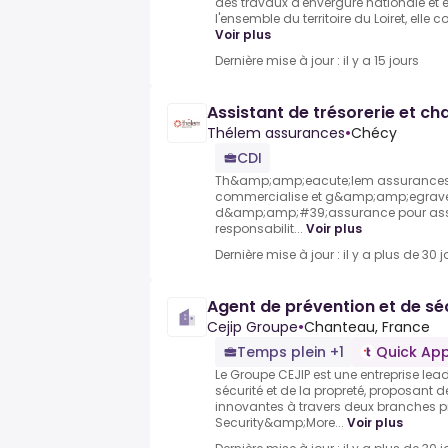
des travaux d'envergure nationale et
l'ensemble du territoire du Loiret, elle 
Voir plus
Dernière mise à jour : il y a 15 jours
Assistant de trésorerie et ch
Thélem assurances
•
Chécy
CDI
Th&amp;amp;eacute;lem assurances
commercialise et g&amp;amp;egrave;r
d&amp;amp;#39;assurance pour assurer
responsabilit...
Voir plus
Dernière mise à jour : il y a plus de 30 j
Agent de prévention et de séc
Cejip Groupe
•
Chanteau, France
Temps plein +1
Quick App
Le Groupe CEJIP est une entreprise le
sécurité et de la propreté, proposant d
innovantes à travers deux branches pr
Security&amp;More...
Voir plus