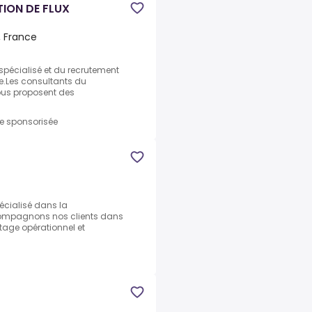
ION DE FLUX
, France
 spécialisé et du recrutement
e.Les consultants du
ous proposent des
re sponsorisée
écialisé dans la
ccompagnons nos clients dans
otage opérationnel et