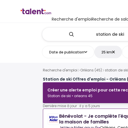
Recherche d'emploi
Recherche de sala
Date de publication
25 km
Recherche d'emploi
Orléans (45)
station de ski
Station de ski Offres d'emploi - Orléans 
Créer une alerte emploi pour cette re
Station de ski • orleans 45
Dernière mise à jour : il y a 5 jours
Bénévolat - Je complète l'éq
la maison de familles
JeVeuxAider.gouv.fr
•
Orléans, Centr