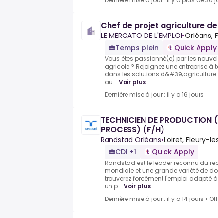
Dernière mise à jour : il y a plus de 30 j
Chef de projet agriculture de
LE MERCATO DE L'EMPLOI
•
Orléans, 
Temps plein
Quick Apply
Vous êtes passionné(e) par les nouvel
agricole ? Rejoignez une entreprise à 
dans les solutions d&#39;agriculture d
au...
Voir plus
Dernière mise à jour : il y a 16 jours
TECHNICIEN DE PRODUCTION (
PROCESS) (F/H)
Randstad Orléans
•
Loiret, Fleury-l
CDI +1
Quick Apply
Randstad est le leader reconnu du r
mondiale et une grande variété de do
trouverez forcément l'emploi adapté à v
un p...
Voir plus
Dernière mise à jour : il y a 14 jours
•
Of