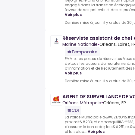
Rejoignez le CHU d’Orléans, un hôpital 
engagé dans la transition écologique, 
faveur de ses patients et de ses profes
Voir plus
Dernière mise à jour : il y a plus de 30 j
Réserviste assistant de chef 
Marine Nationale
•
Orléans, Loiret, F
Temporaire
PMM et les postes de réservistes.Vous se
de tous les acteurs du recrutement, 
d’Information et de Recrutement des F
Voir plus
Dernière mise à jour : il y a plus de 30 j
AGENT DE SURVEILLANCE DE VO
Orléans Métropole
•
Orléans, FR
CDI
La Police Municipale d&#8217;Orl&#23
proximit&#233; et de tranquillit&#233
d'assurer le bon ordre, la s&#251;ret&
et la salub...
Voir plus