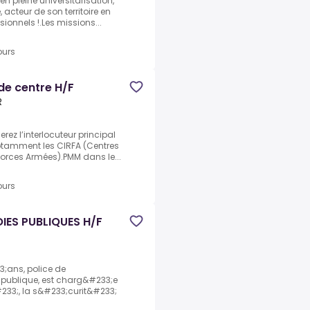
en pleine universitarisation,
acteur de son territoire en
sionnels !.Les missions...
ours
de centre H/F
R
rez l’interlocuteur principal
notamment les CIRFA (Centres
orces Armées).PMM dans le...
ours
IES PUBLIQUES H/F
3;ans, police de
; publique, est charg&#233;e
#233;, la s&#233;curit&#233;