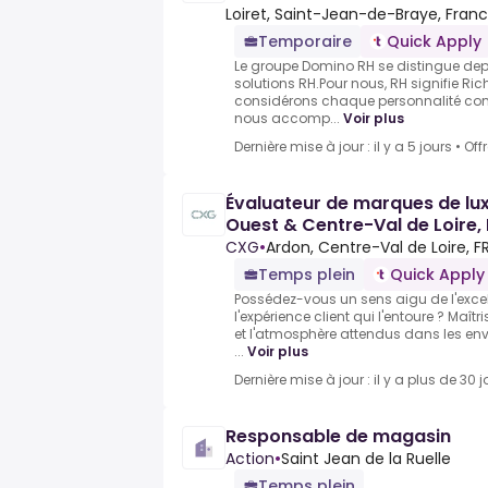
Loiret, Saint-Jean-de-Braye, Fran
Temporaire
Quick Apply
Le groupe Domino RH se distingue dep
solutions RH.Pour nous, RH signifie R
considérons chaque personnalité co
nous accomp...
Voir plus
Dernière mise à jour : il y a 5 jours
•
Off
Évaluateur de marques de lu
Ouest & Centre-Val de Loire,
CXG
•
Ardon, Centre-Val de Loire, F
Temps plein
Quick Apply
Possédez-vous un sens aigu de l'exce
l'expérience client qui l'entoure ? Maîtr
et l'atmosphère attendus dans les e
...
Voir plus
Dernière mise à jour : il y a plus de 30 j
Responsable de magasin
Action
•
Saint Jean de la Ruelle
Temps plein