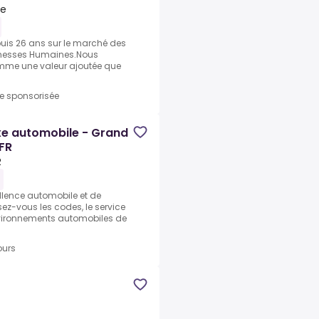
ce
uis 26 ans sur le marché des
ichesses Humaines.Nous
mme une valeur ajoutée que
re sponsorisée
xe automobile - Grand
 FR
R
llence automobile et de
isez-vous les codes, le service
nvironnements automobiles de
ours