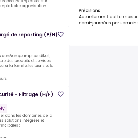
 européenne.Implantée sur
compte.Notre organisation...
Précisions
Actuellement cette maison 
demi-journées par semaine
argé de reporting (F/H)
 con&amp;amp;ccedil;oit,
e des produits et services
 la famille, les biens et la
ours
urité - Filtrage (H/F)
ly
ader dans les domaines de la
es solutions intégrées et
incipales :