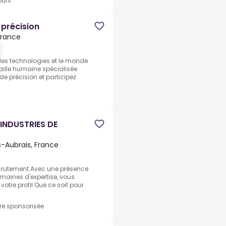
ours
 précision
France
les technologies et le monde
taille humaine spécialisée
e précision et participez
INDUSTRIES DE
es-Aubrais, France
ecrutement.Avec une présence
maines d'expertise, vous
otre profil.Que ce soit pour
fre sponsorisée