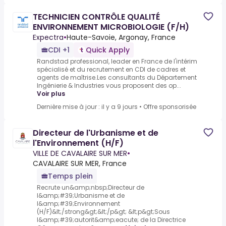
TECHNICIEN CONTRÔLE QUALITÉ
ENVIRONNEMENT MICROBIOLOGIE (F/H)
Expectra
•
Haute-Savoie, Argonay, France
CDI +1
Quick Apply
Randstad professional, leader en France de l'intérim
spécialisé et du recrutement en CDI de cadres et
agents de maîtrise.Les consultants du Département
Ingénierie & Industries vous proposent des op...
Voir plus
Dernière mise à jour : il y a 9 jours
•
Offre sponsorisée
Directeur de l'Urbanisme et de
l'Environnement (H/F)
VILLE DE CAVALAIRE SUR MER
•
CAVALAIRE SUR MER, France
Temps plein
Recrute un&amp;nbsp;Directeur de
l&amp;#39;Urbanisme et de
l&amp;#39;Environnement
(H/F)&lt;/strong&gt;&lt;/p&gt; &lt;p&gt;Sous
l&amp;#39;autorit&amp;eacute; de la Directrice