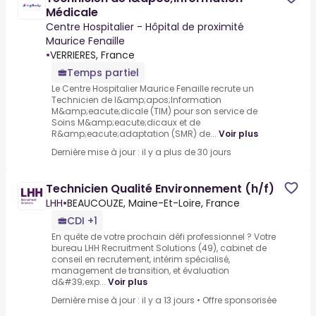
Médicale
Centre Hospitalier - Hôpital de proximité
Maurice Fenaille
•
VERRIERES, France
Temps partiel
Le Centre Hospitalier Maurice Fenaille recrute un
Technicien de l&amp;apos;Information
M&amp;eacute;dicale (TIM) pour son service de
Soins M&amp;eacute;dicaux et de
R&amp;eacute;adaptation (SMR) de...
Voir plus
Dernière mise à jour : il y a plus de 30 jours
Technicien Qualité Environnement (h/f)
LHH
•
BEAUCOUZE, Maine-Et-Loire, France
CDI +1
En quête de votre prochain défi professionnel ? Votre
bureau LHH Recruitment Solutions (49), cabinet de
conseil en recrutement, intérim spécialisé,
management de transition, et évaluation
d&#39;exp...
Voir plus
Dernière mise à jour : il y a 13 jours
•
Offre sponsorisée