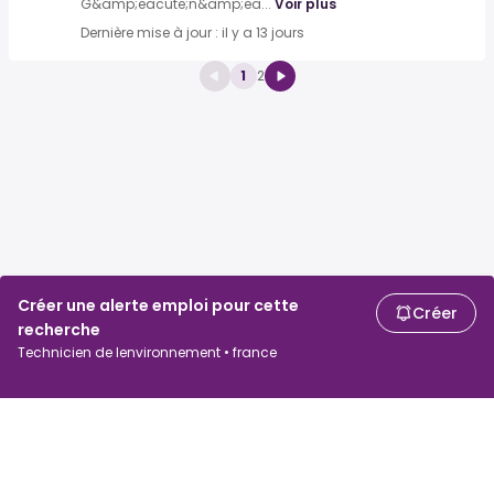
G&amp;eacute;n&amp;ea...
Voir plus
Dernière mise à jour : il y a 13 jours
1
2
Créer une alerte emploi pour cette
Créer
recherche
Technicien de lenvironnement • france